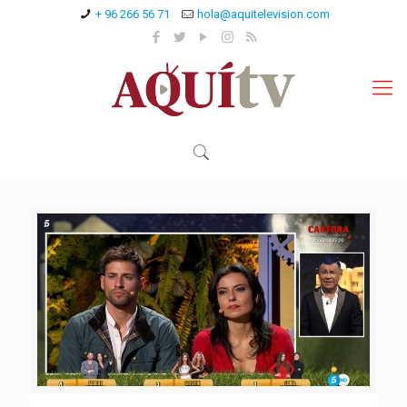
+ 96 266 56 71
hola@aquitelevision.com