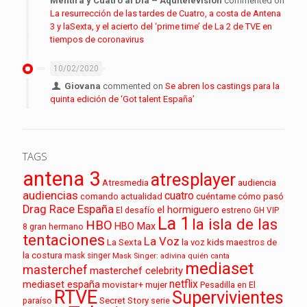
Mentira y Cuatro al Día – Aquitelevisión
commented on
La resurrección de las tardes de Cuatro, a costa de Antena
3 y laSexta, y el acierto del ‘prime time’ de La 2 de TVE en
tiempos de coronavirus
10/02/2020
Giovana
commented on
Se abren los castings para la
quinta edición de ‘Got talent España’
TAGS
antena 3
atresplayer
audiencia
Atresmedia
audiencias
cuatro
cuéntame cómo pasó
comando actualidad
Drag Race España
el hormiguero
El desafío
estreno
GH VIP
La 1
la isla de las
HBO
HBO Max
8
gran hermano
tentaciones
La Voz
La Sexta
la voz kids
maestros de
la costura
mask singer
Mask Singer: adivina quién canta
mediaset
masterchef
masterchef celebrity
netflix
mediaset españa
movistar+
mujer
Pesadilla en El
RTVE
Supervivientes
paraíso
Secret Story
serie