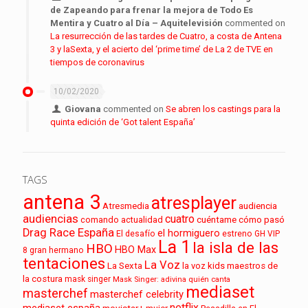
de Zapeando para frenar la mejora de Todo Es
Mentira y Cuatro al Día – Aquitelevisión
commented on
La resurrección de las tardes de Cuatro, a costa de Antena
3 y laSexta, y el acierto del ‘prime time’ de La 2 de TVE en
tiempos de coronavirus
10/02/2020
Giovana
commented on
Se abren los castings para la
quinta edición de ‘Got talent España’
TAGS
antena 3
atresplayer
audiencia
Atresmedia
audiencias
cuatro
cuéntame cómo pasó
comando actualidad
Drag Race España
el hormiguero
El desafío
estreno
GH VIP
La 1
la isla de las
HBO
HBO Max
8
gran hermano
tentaciones
La Voz
La Sexta
la voz kids
maestros de
la costura
mask singer
Mask Singer: adivina quién canta
mediaset
masterchef
masterchef celebrity
netflix
mediaset españa
movistar+