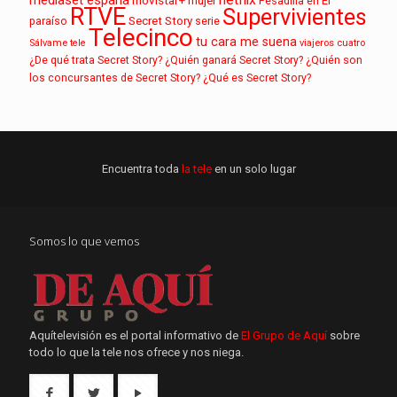
mujer
Pesadilla en El
RTVE
Supervivientes
paraíso
Secret Story
serie
Telecinco
tu cara me suena
Sálvame
tele
viajeros cuatro
¿De qué trata Secret Story?
¿Quién ganará Secret Story?
¿Quién son
los concursantes de Secret Story?
¿Qué es Secret Story?
Encuentra toda
la tele
en un solo lugar
Somos lo que vemos
Aquítelevisión es el portal informativo de
El Grupo de Aquí
sobre
todo lo que la tele nos ofrece y nos niega.