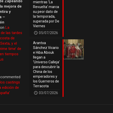
de Zapeando
mientras ‘La
 la mejora de
Revuelta’ marca
tira y
su peor dato de
la temporada,
a –
superada por De
ión
Viernes
 on
La
 de las tardes
05/07/2026
 costa de
Arantxa
Sexta, y el
Sánchez Vicario
prime time’ de
e Hiba Abouk
 en tiempos
llegan a
us
‘Universo Calleja’
para descubrir la
China de los
emperadores y
commented
los Guerreros de
los castings
Terracota
a edición de
España’
03/07/2026