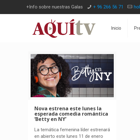
+Info sobre nuestras Galas
+ 96 266 56 71
ho
Inicio
Pr
Nova estrena este lunes la
esperada comedia romántica
‘Betty en NY’
La temática femenina líder estrenará
en abierto este lunes 11 de enero