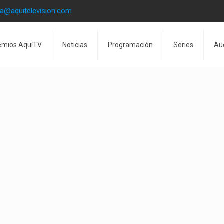
la@aquitelevision.com
emios AquíTV
Noticias
Programación
Series
Au