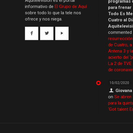
Aquítelevisión es el portal
programas 
informativo de
El Grupo de Aquí
para frenar
sobre todo lo que la tele nos
Todo Es Men
ofrece y nos niega.
Cuatro al Dí
Aquitelevis
commented
resurrección
de Cuatro, a
Antena 3 y la
acierto del ‘
La 2 de TVE
de coronavir
10/02/2020
Giovana
on
Se abren 
para la quint
‘Got talent 