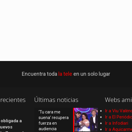
Encuentra toda
la tele
en un solo lugar
recientes
Últimas noticias
Webs ami
Ir a Viu Valèn
‘Tu cara me
Ir a El Periód
suena’ recupera
 obligada a
Ir a Infodiari
fuerza en
nuevos
audiencia
Ir a Aquicarm