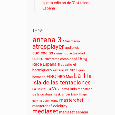
quinta edición de ‘Got talent
España’
TAGS
antena 3
Atresmedia
atresplayer
audiencia
audiencias
comando actualidad
cuatro
Drag
cuéntame cómo pasó
Race España
el
El desafío
hormiguero
estreno
GH VIP 8
gran
La 1
la
HBO
HBO Max
hermano
isla de las tentaciones
La Voz
La Sexta
la voz kids
maestros
de la costura
mask singer
Mask Singer:
masterchef
adivina quién canta
masterchef celebrity
mediaset
mediaset españa