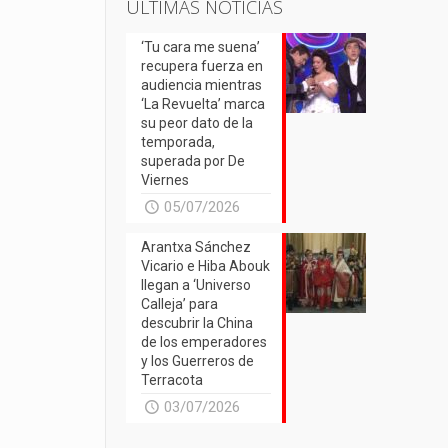
ÚLTIMAS NOTICIAS
‘Tu cara me suena’
recupera fuerza en
audiencia mientras
‘La Revuelta’ marca
su peor dato de la
temporada,
superada por De
Viernes
05/07/2026
Arantxa Sánchez
Vicario e Hiba Abouk
llegan a ‘Universo
Calleja’ para
descubrir la China
de los emperadores
y los Guerreros de
Terracota
03/07/2026