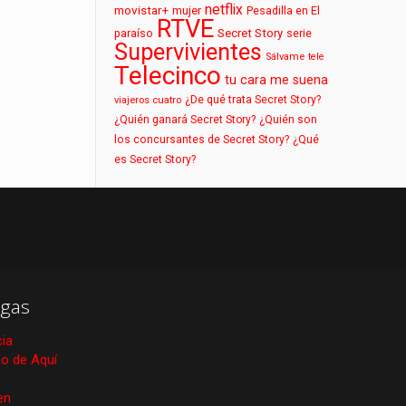
netflix
movistar+
mujer
Pesadilla en El
RTVE
paraíso
Secret Story
serie
Supervivientes
Sálvame
tele
Telecinco
tu cara me suena
¿De qué trata Secret Story?
viajeros cuatro
¿Quién ganará Secret Story?
¿Quién son
los concursantes de Secret Story?
¿Qué
es Secret Story?
gas
cia
ico de Aquí
en