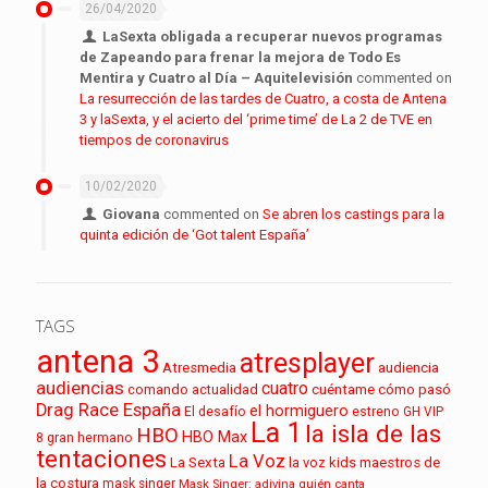
26/04/2020
LaSexta obligada a recuperar nuevos programas
de Zapeando para frenar la mejora de Todo Es
Mentira y Cuatro al Día – Aquitelevisión
commented on
La resurrección de las tardes de Cuatro, a costa de Antena
3 y laSexta, y el acierto del ‘prime time’ de La 2 de TVE en
tiempos de coronavirus
10/02/2020
Giovana
commented on
Se abren los castings para la
quinta edición de ‘Got talent España’
TAGS
antena 3
atresplayer
audiencia
Atresmedia
audiencias
cuatro
cuéntame cómo pasó
comando actualidad
Drag Race España
el hormiguero
El desafío
estreno
GH VIP
La 1
la isla de las
HBO
HBO Max
8
gran hermano
tentaciones
La Voz
La Sexta
la voz kids
maestros de
la costura
mask singer
Mask Singer: adivina quién canta