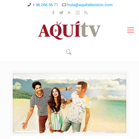
+ 96 266 56 71
hola@aquitelevision.com