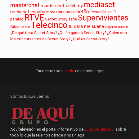
mediaset
masterchef
masterchef celebrity
netflix
mediaset españa
movistar+
mujer
Pesadilla en El
RTVE
Supervivientes
paraíso
Secret Story
serie
Telecinco
tu cara me suena
Sálvame
tele
viajeros cuatro
¿De qué trata Secret Story?
¿Quién ganará Secret Story?
¿Quién son
los concursantes de Secret Story?
¿Qué es Secret Story?
Encuentra toda
la tele
en un solo lugar
Somos lo que vemos
Aquítelevisión es el portal informativo de
El Grupo de Aquí
sobre
todo lo que la tele nos ofrece y nos niega.