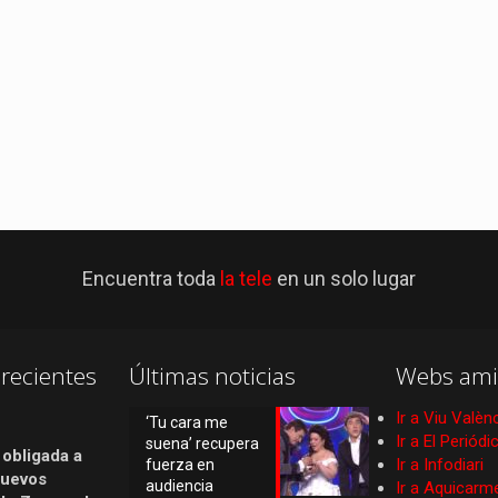
Encuentra toda
la tele
en un solo lugar
recientes
Últimas noticias
Webs ami
Ir a Viu Valèn
‘Tu cara me
Ir a El Periód
suena’ recupera
 obligada a
Ir a Infodiari
fuerza en
nuevos
audiencia
Ir a Aquicarm