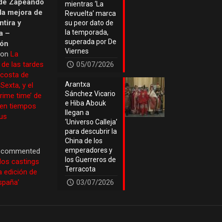
de Zapeando
mientras ‘La
 la mejora de
Revuelta’ marca
tira y
su peor dato de
la temporada,
a –
superada por De
ión
Viernes
 on
La
 de las tardes
05/07/2026
 costa de
Arantxa
Sexta, y el
Sánchez Vicario
prime time’ de
e Hiba Abouk
 en tiempos
llegan a
us
‘Universo Calleja’
para descubrir la
China de los
emperadores y
commented
los Guerreros de
los castings
Terracota
a edición de
España’
03/07/2026