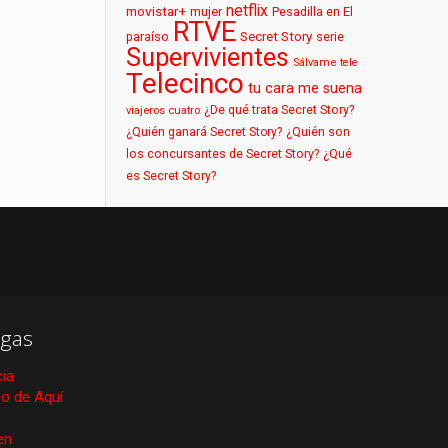
netflix
movistar+
mujer
Pesadilla en El
RTVE
paraíso
Secret Story
serie
Supervivientes
Sálvame
tele
Telecinco
tu cara me suena
¿De qué trata Secret Story?
viajeros cuatro
¿Quién ganará Secret Story?
¿Quién son
los concursantes de Secret Story?
¿Qué
es Secret Story?
gas
cia
ico de Aquí
en