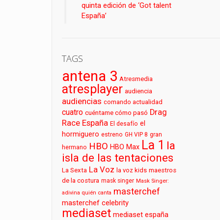
quinta edición de ‘Got talent
España’
TAGS
antena 3
Atresmedia
atresplayer
audiencia
audiencias
comando actualidad
cuatro
Drag
cuéntame cómo pasó
Race España
el
El desafío
hormiguero
estreno
GH VIP 8
gran
La 1
la
HBO
HBO Max
hermano
isla de las tentaciones
La Voz
La Sexta
la voz kids
maestros
de la costura
mask singer
Mask Singer:
masterchef
adivina quién canta
masterchef celebrity
mediaset
mediaset españa