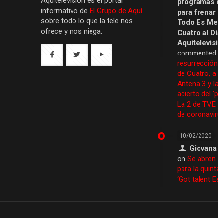
Aquítelevisión es el portal
programas 
informativo de
El Grupo de Aquí
para frenar
sobre todo lo que la tele nos
Todo Es Men
ofrece y nos niega.
Cuatro al Dí
Aquitelevis
commented
resurrección
de Cuatro, a
Antena 3 y la
acierto del ‘
La 2 de TVE
de coronavir
10/02/2020
Giovana
on
Se abren 
para la quint
‘Got talent 