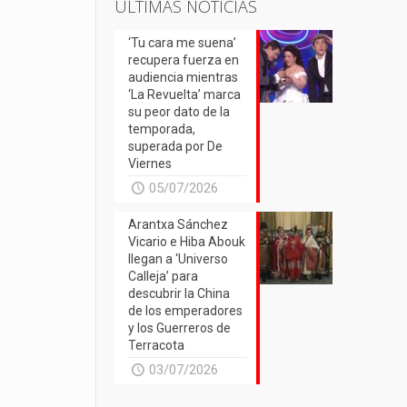
ÚLTIMAS NOTICIAS
‘Tu cara me suena’
recupera fuerza en
audiencia mientras
‘La Revuelta’ marca
su peor dato de la
temporada,
superada por De
Viernes
05/07/2026
Arantxa Sánchez
Vicario e Hiba Abouk
llegan a ‘Universo
Calleja’ para
descubrir la China
de los emperadores
y los Guerreros de
Terracota
03/07/2026