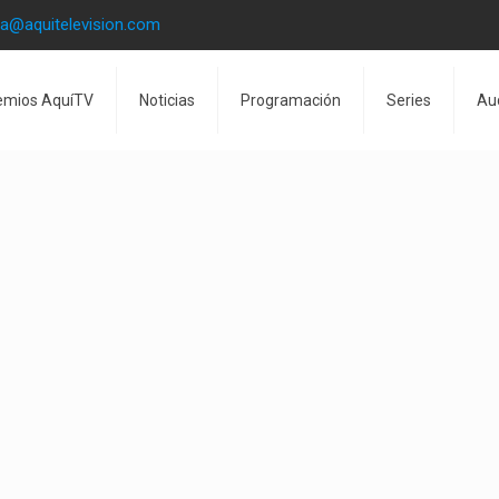
la@aquitelevision.com
emios AquíTV
Noticias
Programación
Series
Au