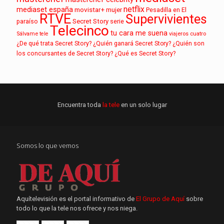
netflix
mediaset españa
movistar+
mujer
Pesadilla en El
RTVE
Supervivientes
paraíso
Secret Story
serie
Telecinco
tu cara me suena
Sálvame
tele
viajeros cuatro
¿De qué trata Secret Story?
¿Quién ganará Secret Story?
¿Quién son
los concursantes de Secret Story?
¿Qué es Secret Story?
Encuentra toda
la tele
en un solo lugar
Somos lo que vemos
Aquítelevisión es el portal informativo de
El Grupo de Aquí
sobre
todo lo que la tele nos ofrece y nos niega.