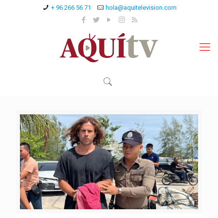
+ 96 266 56 71
hola@aquitelevision.com