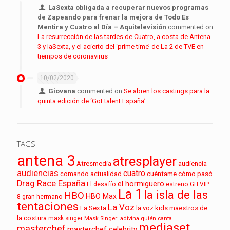
LaSexta obligada a recuperar nuevos programas
de Zapeando para frenar la mejora de Todo Es
Mentira y Cuatro al Día – Aquitelevisión
commented on
La resurrección de las tardes de Cuatro, a costa de Antena
3 y laSexta, y el acierto del ‘prime time’ de La 2 de TVE en
tiempos de coronavirus
10/02/2020
Giovana
commented on
Se abren los castings para la
quinta edición de ‘Got talent España’
TAGS
antena 3
atresplayer
audiencia
Atresmedia
audiencias
cuatro
cuéntame cómo pasó
comando actualidad
Drag Race España
el hormiguero
El desafío
estreno
GH VIP
La 1
la isla de las
HBO
HBO Max
8
gran hermano
tentaciones
La Voz
La Sexta
la voz kids
maestros de
la costura
mask singer
Mask Singer: adivina quién canta
mediaset
masterchef
masterchef celebrity