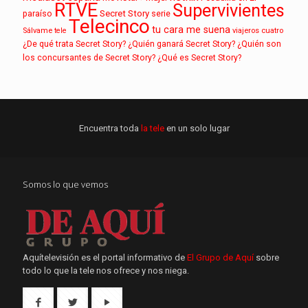
RTVE
Supervivientes
paraíso
Secret Story
serie
Telecinco
tu cara me suena
Sálvame
tele
viajeros cuatro
¿De qué trata Secret Story?
¿Quién ganará Secret Story?
¿Quién son
los concursantes de Secret Story?
¿Qué es Secret Story?
Encuentra toda
la tele
en un solo lugar
Somos lo que vemos
Aquítelevisión es el portal informativo de
El Grupo de Aquí
sobre
todo lo que la tele nos ofrece y nos niega.