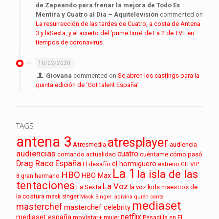
de Zapeando para frenar la mejora de Todo Es
Mentira y Cuatro al Día – Aquitelevisión
commented on
La resurrección de las tardes de Cuatro, a costa de Antena
3 y laSexta, y el acierto del ‘prime time’ de La 2 de TVE en
tiempos de coronavirus
10/02/2020
Giovana
commented on
Se abren los castings para la
quinta edición de ‘Got talent España’
TAGS
antena 3
atresplayer
audiencia
Atresmedia
audiencias
cuatro
cuéntame cómo pasó
comando actualidad
Drag Race España
el hormiguero
El desafío
estreno
GH VIP
La 1
la isla de las
HBO
HBO Max
8
gran hermano
tentaciones
La Voz
La Sexta
la voz kids
maestros de
la costura
mask singer
Mask Singer: adivina quién canta
mediaset
masterchef
masterchef celebrity
netflix
mediaset españa
movistar+
mujer
Pesadilla en El