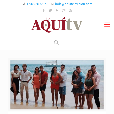
+ 96 266 56 71
hola@aquitelevision.com