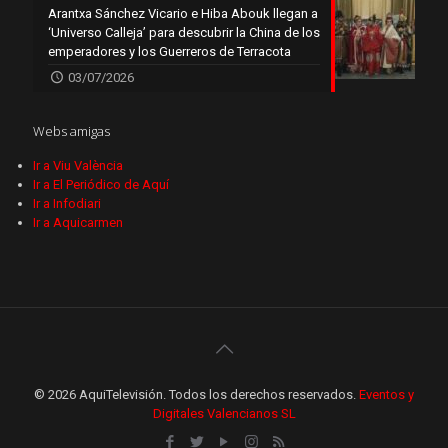
Arantxa Sánchez Vicario e Hiba Abouk llegan a
‘Universo Calleja’ para descubrir la China de los
emperadores y los Guerreros de Terracota
03/07/2026
Webs amigas
Ir a Viu València
Ir a El Periódico de Aquí
Ir a Infodiari
Ir a Aquicarmen
© 2026 AquiTelevisión. Todos los derechos reservados.
Eventos y
Digitales Valencianos SL