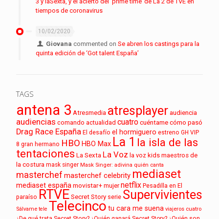
3 y laSexta, y el acierto del ‘prime time’ de La 2 de TVE en
tiempos de coronavirus
10/02/2020
Giovana
commented on
Se abren los castings para la
quinta edición de ‘Got talent España’
TAGS
antena 3
atresplayer
audiencia
Atresmedia
audiencias
cuatro
cuéntame cómo pasó
comando actualidad
Drag Race España
el hormiguero
El desafío
estreno
GH VIP
La 1
la isla de las
HBO
HBO Max
8
gran hermano
tentaciones
La Voz
La Sexta
la voz kids
maestros de
la costura
mask singer
Mask Singer: adivina quién canta
mediaset
masterchef
masterchef celebrity
netflix
mediaset españa
movistar+
mujer
Pesadilla en El
RTVE
Supervivientes
paraíso
Secret Story
serie
Telecinco
tu cara me suena
Sálvame
tele
viajeros cuatro
¿De qué trata Secret Story?
¿Quién ganará Secret Story?
¿Quién son