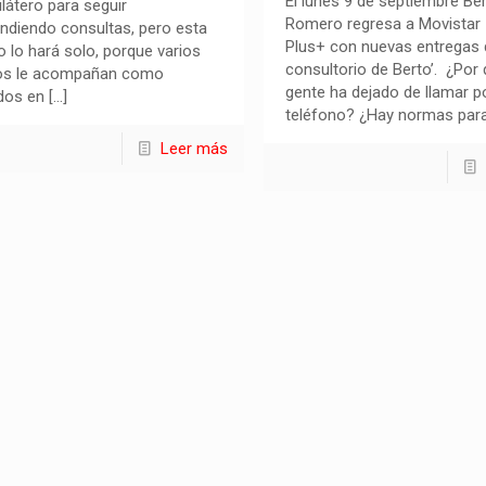
El lunes 9 de septiembre Be
ilátero para seguir
Romero regresa a Movistar
ndiendo consultas, pero esta
Plus+ con nuevas entregas d
o lo hará solo, porque varios
consultorio de Berto’. ¿Por 
os le acompañan como
gente ha dejado de llamar p
ados en
[…]
teléfono? ¿Hay normas par
Leer más