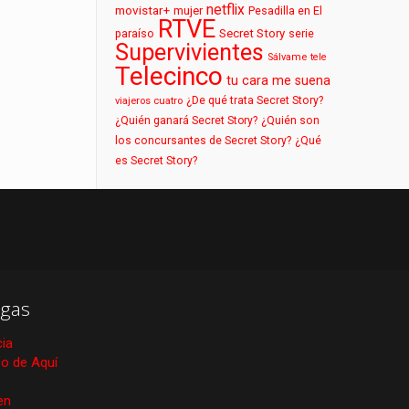
netflix
movistar+
mujer
Pesadilla en El
RTVE
paraíso
Secret Story
serie
Supervivientes
Sálvame
tele
Telecinco
tu cara me suena
¿De qué trata Secret Story?
viajeros cuatro
¿Quién ganará Secret Story?
¿Quién son
los concursantes de Secret Story?
¿Qué
es Secret Story?
gas
cia
ico de Aquí
en