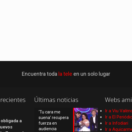
Encuentra toda
la tele
en un solo lugar
recientes
Últimas noticias
Webs ami
Ir a Viu Valèn
‘Tu cara me
Ir a El Periód
suena’ recupera
 obligada a
Ir a Infodiari
fuerza en
nuevos
audiencia
Ir a Aquicarm