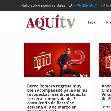
+Info sobre nuestras Galas
+ 96 266 56 71
ho
Inicio
Pr
Berto Romero regresa muy
Andr
bien acompañado para dar las
Cima
respuestas más divertidas: la
Vill
tercera temporada de ‘El
de ‘
consultorio de Berto’ se
estrena el 9 de marzo en
Berto