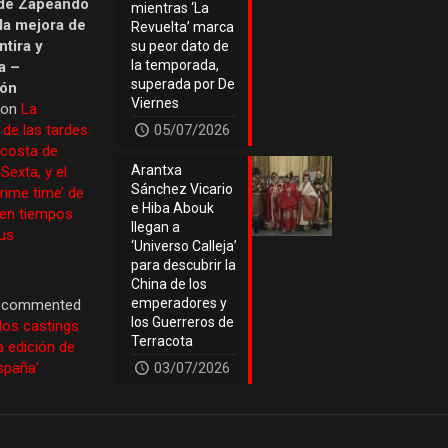
de Zapeando
mientras ‘La
 la mejora de
Revuelta’ marca
tira y
su peor dato de
la temporada,
a –
superada por De
ión
Viernes
 on
La
 de las tardes
05/07/2026
 costa de
Arantxa
Sexta, y el
Sánchez Vicario
prime time’ de
e Hiba Abouk
 en tiempos
llegan a
us
‘Universo Calleja’
para descubrir la
China de los
emperadores y
commented
los Guerreros de
los castings
Terracota
a edición de
España’
03/07/2026