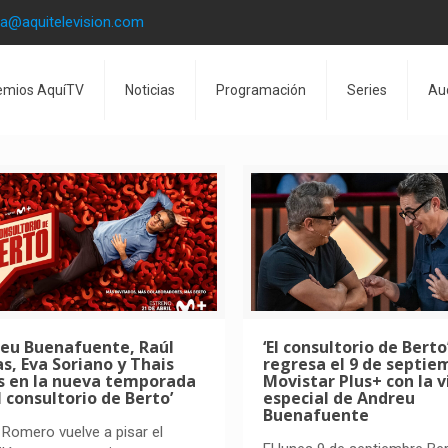
la@aquitelevision.com
emios AquíTV
Noticias
Programación
Series
Au
eu Buenafuente, Raúl
‘El consultorio de Berto
s, Eva Soriano y Thais
regresa el 9 de septie
as en la nueva temporada
Movistar Plus+ con la v
El consultorio de Berto’
especial de Andreu
Buenafuente
 Romero vuelve a pisar el