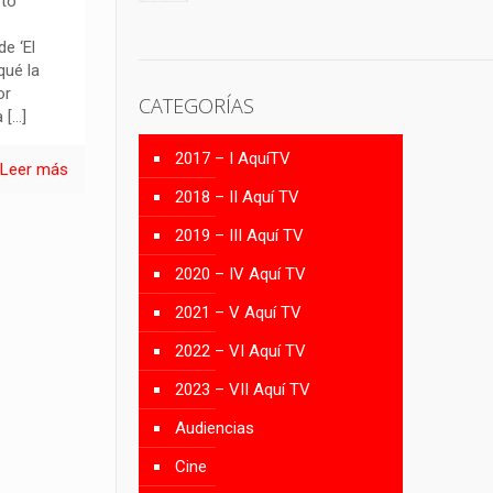
rto
e ‘El
qué la
or
CATEGORÍAS
a
[…]
2017 – I AquíTV
Leer más
2018 – II Aquí TV
2019 – III Aquí TV
2020 – IV Aquí TV
2021 – V Aquí TV
2022 – VI Aquí TV
2023 – VII Aquí TV
Audiencias
Cine