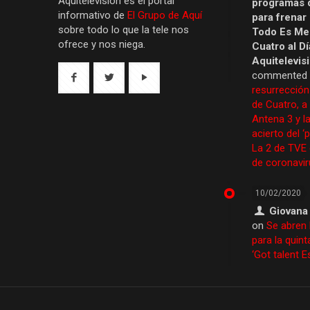
Aquítelevisión es el portal
programas 
informativo de
El Grupo de Aquí
para frenar
sobre todo lo que la tele nos
Todo Es Men
ofrece y nos niega.
Cuatro al Dí
Aquitelevis
commented
resurrección
de Cuatro, a
Antena 3 y la
acierto del ‘
La 2 de TVE
de coronavir
10/02/2020
Giovana
on
Se abren 
para la quint
‘Got talent 