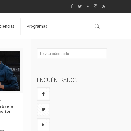
diencias
Programas
ENCUÉNTRANOS
’
mbre a
isita