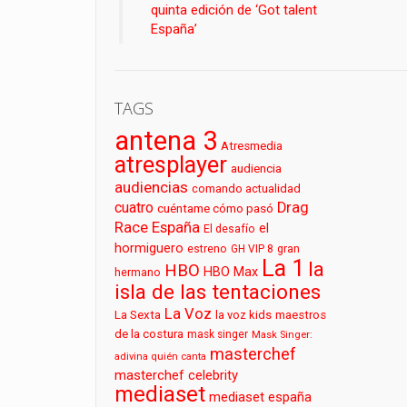
quinta edición de ‘Got talent
España’
TAGS
antena 3
Atresmedia
atresplayer
audiencia
audiencias
comando actualidad
cuatro
Drag
cuéntame cómo pasó
Race España
el
El desafío
hormiguero
estreno
GH VIP 8
gran
La 1
la
HBO
HBO Max
hermano
isla de las tentaciones
La Voz
La Sexta
la voz kids
maestros
de la costura
mask singer
Mask Singer:
masterchef
adivina quién canta
masterchef celebrity
mediaset
mediaset españa