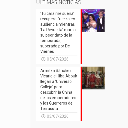
ÚLTIMAS NOTICIAS
‘Tu cara me suena’
recupera fuerza en
audiencia mientras
‘La Revuelta’ marca
su peor dato de la
temporada,
superada por De
Viernes
05/07/2026
Arantxa Sánchez
Vicario e Hiba Abouk
llegan a ‘Universo
Calleja’ para
descubrir la China
de los emperadores
y los Guerreros de
Terracota
03/07/2026