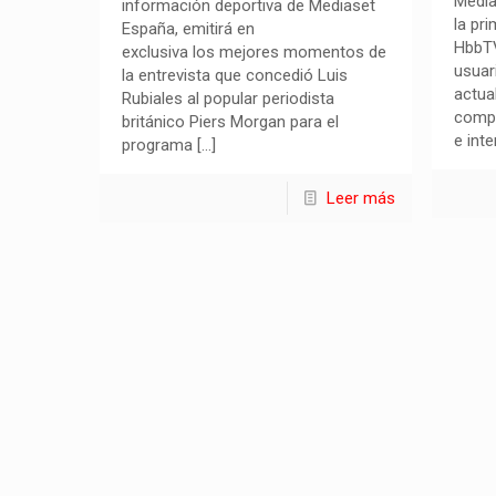
Media
información deportiva de Mediaset
la pr
España, emitirá en
HbbTV
exclusiva los mejores momentos de
usuar
la entrevista que concedió Luis
actua
Rubiales al popular periodista
compe
británico Piers Morgan para el
e int
programa
[…]
Leer más