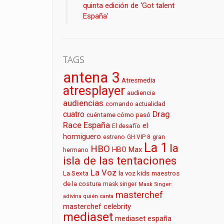
quinta edición de ‘Got talent
España’
TAGS
antena 3
Atresmedia
atresplayer
audiencia
audiencias
comando actualidad
cuatro
Drag
cuéntame cómo pasó
Race España
el
El desafío
hormiguero
estreno
GH VIP 8
gran
La 1
la
HBO
HBO Max
hermano
isla de las tentaciones
La Voz
La Sexta
la voz kids
maestros
de la costura
mask singer
Mask Singer:
masterchef
adivina quién canta
masterchef celebrity
mediaset
mediaset españa