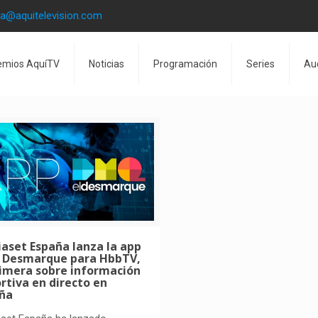
la@aquitelevision.com
emios AquíTV
Noticias
Programación
Series
Au
aset España lanza la app
l Desmarque para HbbTV,
rimera sobre información
rtiva en directo en
ña