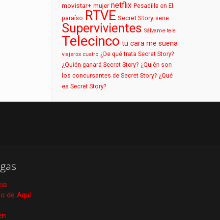
netflix
movistar+
mujer
Pesadilla en El
RTVE
paraíso
Secret Story
serie
Supervivientes
Sálvame
tele
Telecinco
tu cara me suena
¿De qué trata Secret Story?
viajeros cuatro
¿Quién ganará Secret Story?
¿Quién son
los concursantes de Secret Story?
¿Qué
es Secret Story?
gas
cia
ico de Aquí
en