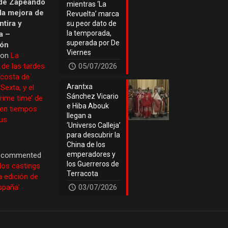
de Zapeando
mientras ‘La
 la mejora de
Revuelta’ marca
tira y
su peor dato de
la temporada,
a –
superada por De
ión
Viernes
 on
La
 de las tardes
05/07/2026
 costa de
Arantxa
Sexta, y el
Sánchez Vicario
prime time’ de
e Hiba Abouk
 en tiempos
llegan a
us
‘Universo Calleja’
para descubrir la
China de los
emperadores y
commented
los Guerreros de
los castings
Terracota
a edición de
España’
03/07/2026