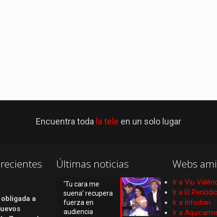
Encuentra toda
la tele
en un solo lugar
recientes
Últimas noticias
Webs ami
Ir a Viu Valèn
‘Tu cara me
Ir a El Periód
suena’ recupera
 obligada a
Ir a Infodiari
fuerza en
nuevos
audiencia
Ir a Aquicarm