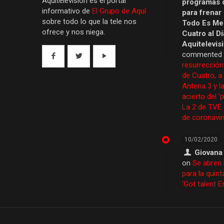
Aquítelevisión es el portal
programas 
informativo de
El Grupo de Aquí
para frenar
sobre todo lo que la tele nos
Todo Es Men
ofrece y nos niega.
Cuatro al Dí
Aquitelevis
commented
resurrección
de Cuatro, a
Antena 3 y la
acierto del ‘
La 2 de TVE
de coronavir
10/02/2020
Giovana
on
Se abren 
para la quint
‘Got talent 