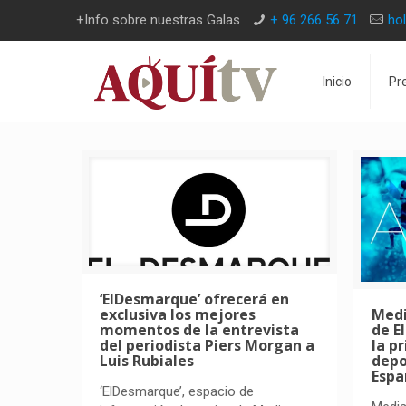
+Info sobre nuestras Galas
+ 96 266 56 71
ho
Inicio
Pr
‘ElDesmarque’ ofrecerá en
Medi
exclusiva los mejores
de E
momentos de la entrevista
la p
del periodista Piers Morgan a
depo
Luis Rubiales
Espa
‘ElDesmarque’, espacio de