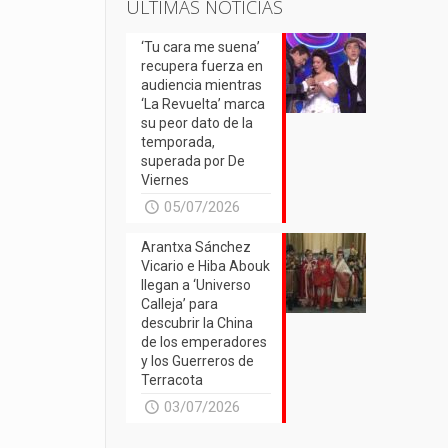
ÚLTIMAS NOTICIAS
‘Tu cara me suena’
recupera fuerza en
audiencia mientras
‘La Revuelta’ marca
su peor dato de la
temporada,
superada por De
Viernes
05/07/2026
Arantxa Sánchez
Vicario e Hiba Abouk
llegan a ‘Universo
Calleja’ para
descubrir la China
de los emperadores
y los Guerreros de
Terracota
03/07/2026