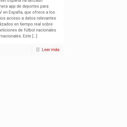
set España ha lanzado
imera app de deportes para
 en España, que ofrece a los
ios acceso a datos relevantes
lizados en tiempo real sobre
ticiones de fútbol nacionales
ernacionales. Este
[…]
Leer más