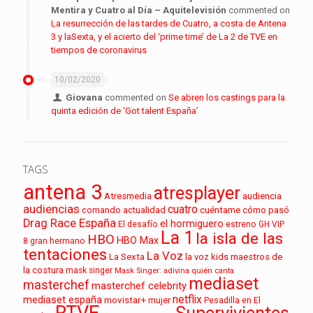
Mentira y Cuatro al Día – Aquitelevisión
commented on
La resurrección de las tardes de Cuatro, a costa de Antena
3 y laSexta, y el acierto del ‘prime time’ de La 2 de TVE en
tiempos de coronavirus
10/02/2020
Giovana
commented on
Se abren los castings para la
quinta edición de ‘Got talent España’
TAGS
antena 3
atresplayer
audiencia
Atresmedia
audiencias
cuatro
cuéntame cómo pasó
comando actualidad
Drag Race España
el hormiguero
El desafío
estreno
GH VIP
La 1
la isla de las
HBO
HBO Max
8
gran hermano
tentaciones
La Voz
La Sexta
la voz kids
maestros de
la costura
mask singer
Mask Singer: adivina quién canta
mediaset
masterchef
masterchef celebrity
netflix
mediaset españa
movistar+
mujer
Pesadilla en El
RTVE
Supervivientes