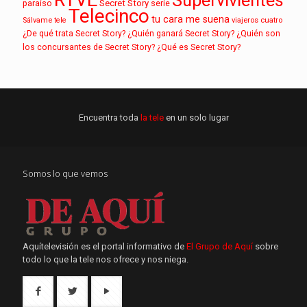
paraíso
Secret Story
serie
Telecinco
tu cara me suena
Sálvame
tele
viajeros cuatro
¿De qué trata Secret Story?
¿Quién ganará Secret Story?
¿Quién son
los concursantes de Secret Story?
¿Qué es Secret Story?
Encuentra toda
la tele
en un solo lugar
Somos lo que vemos
Aquítelevisión es el portal informativo de
El Grupo de Aquí
sobre
todo lo que la tele nos ofrece y nos niega.