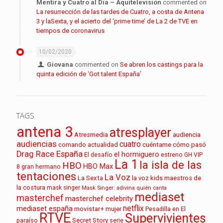
Mentira y Cuatro al Día – Aquitelevisión
commented on
La resurrección de las tardes de Cuatro, a costa de Antena
3 y laSexta, y el acierto del ‘prime time’ de La 2 de TVE en
tiempos de coronavirus
10/02/2020
Giovana
commented on
Se abren los castings para la
quinta edición de ‘Got talent España’
TAGS
antena 3
atresplayer
audiencia
Atresmedia
audiencias
cuatro
cuéntame cómo pasó
comando actualidad
Drag Race España
el hormiguero
El desafío
estreno
GH VIP
La 1
la isla de las
HBO
HBO Max
8
gran hermano
tentaciones
La Voz
La Sexta
la voz kids
maestros de
la costura
mask singer
Mask Singer: adivina quién canta
mediaset
masterchef
masterchef celebrity
netflix
mediaset españa
movistar+
mujer
Pesadilla en El
RTVE
Supervivientes
paraíso
Secret Story
serie