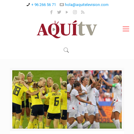
+ 96 266 56 71
hola@aquitelevision.com