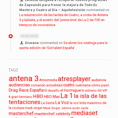
de Zapeando para frenar la mejora de Todo Es
Mentira y Cuatro al Día – Aquitelevisión
commented on
La resurrección de las tardes de Cuatro, a costa de Antena
3 y laSexta, y el acierto del ‘prime time’ de La 2 de TVE en
tiempos de coronavirus
10/02/2020
Giovana
commented on
Se abren los castings para la
quinta edición de ‘Got talent España’
TAGS
antena 3
atresplayer
audiencia
Atresmedia
audiencias
cuatro
cuéntame cómo pasó
comando actualidad
Drag Race España
el hormiguero
El desafío
estreno
GH VIP
La 1
la isla de las
HBO
HBO Max
8
gran hermano
tentaciones
La Voz
La Sexta
la voz kids
maestros de
la costura
mask singer
Mask Singer: adivina quién canta
mediaset
masterchef
masterchef celebrity