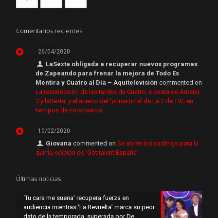
Comentarios recientes
26/04/2020
LaSexta obligada a recuperar nuevos programas
de Zapeando para frenar la mejora de Todo Es
Mentira y Cuatro al Día – Aquitelevisión
commented on
La resurrección de las tardes de Cuatro, a costa de Antena
3 y laSexta, y el acierto del ‘prime time’ de La 2 de TVE en
tiempos de coronavirus
10/02/2020
Giovana
commented on
Se abren los castings para la
quinta edición de ‘Got talent España’
Últimas noticias
‘Tu cara me suena’ recupera fuerza en
audiencia mientras ‘La Revuelta’ marca su peor
dato de la temporada, superada por De