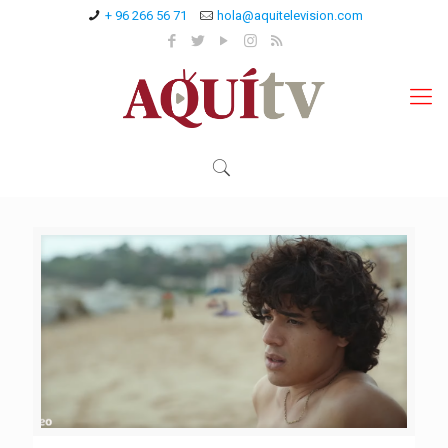
+ 96 266 56 71
hola@aquitelevision.com