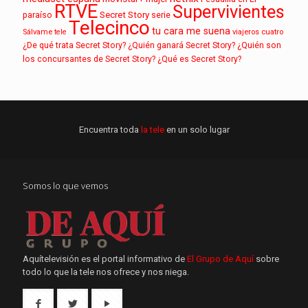
RTVE
Supervivientes
paraíso
Secret Story
serie
Telecinco
tu cara me suena
Sálvame
tele
viajeros cuatro
¿De qué trata Secret Story?
¿Quién ganará Secret Story?
¿Quién son
los concursantes de Secret Story?
¿Qué es Secret Story?
Encuentra toda
la tele
en un solo lugar
Somos lo que vemos
Aquítelevisión es el portal informativo de
El Grupo de Aquí
sobre
todo lo que la tele nos ofrece y nos niega.