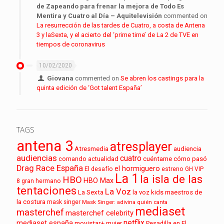
de Zapeando para frenar la mejora de Todo Es
Mentira y Cuatro al Día – Aquitelevisión
commented on
La resurrección de las tardes de Cuatro, a costa de Antena
3 y laSexta, y el acierto del ‘prime time’ de La 2 de TVE en
tiempos de coronavirus
10/02/2020
Giovana
commented on
Se abren los castings para la
quinta edición de ‘Got talent España’
TAGS
antena 3
atresplayer
audiencia
Atresmedia
audiencias
cuatro
cuéntame cómo pasó
comando actualidad
Drag Race España
el hormiguero
El desafío
estreno
GH VIP
La 1
la isla de las
HBO
HBO Max
8
gran hermano
tentaciones
La Voz
La Sexta
la voz kids
maestros de
la costura
mask singer
Mask Singer: adivina quién canta
mediaset
masterchef
masterchef celebrity
netflix
mediaset españa
movistar+
mujer
Pesadilla en El