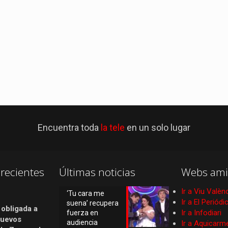
Encuentra toda
la tele
en un solo lugar
recientes
Últimas noticias
Webs ami
Ir a Viu Valèn
‘Tu cara me
Ir a El Periód
suena’ recupera
 obligada a
Ir a Infodiari
fuerza en
nuevos
audiencia
Ir a Aquicarm