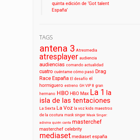
quinta edición de ‘Got talent
España’
TAGS
antena 3
Atresmedia
atresplayer
audiencia
audiencias
comando actualidad
cuatro
Drag
cuéntame cómo pasó
Race España
el
El desafío
hormiguero
estreno
GH VIP 8
gran
La 1
la
HBO
HBO Max
hermano
isla de las tentaciones
La Voz
La Sexta
la voz kids
maestros
de la costura
mask singer
Mask Singer:
masterchef
adivina quién canta
masterchef celebrity
mediaset
mediaset españa