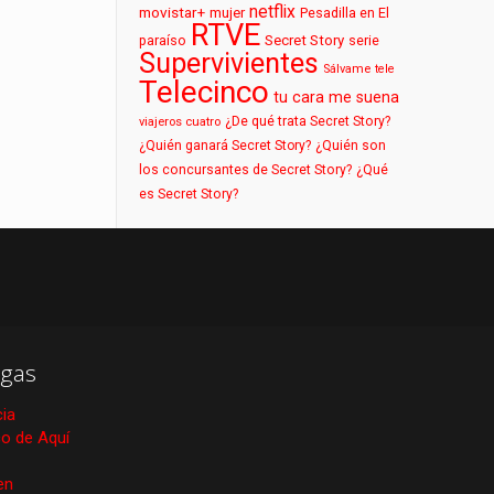
netflix
movistar+
mujer
Pesadilla en El
RTVE
paraíso
Secret Story
serie
Supervivientes
Sálvame
tele
Telecinco
tu cara me suena
¿De qué trata Secret Story?
viajeros cuatro
¿Quién ganará Secret Story?
¿Quién son
los concursantes de Secret Story?
¿Qué
es Secret Story?
gas
cia
ico de Aquí
en