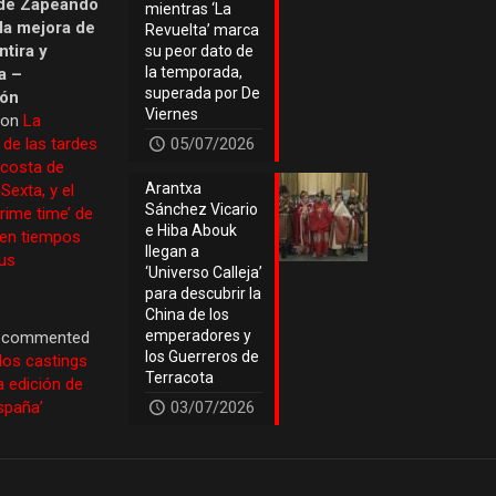
de Zapeando
mientras ‘La
 la mejora de
Revuelta’ marca
tira y
su peor dato de
la temporada,
a –
superada por De
ión
Viernes
 on
La
 de las tardes
05/07/2026
 costa de
Arantxa
Sexta, y el
Sánchez Vicario
prime time’ de
e Hiba Abouk
 en tiempos
llegan a
us
‘Universo Calleja’
para descubrir la
China de los
emperadores y
commented
los Guerreros de
los castings
Terracota
a edición de
España’
03/07/2026