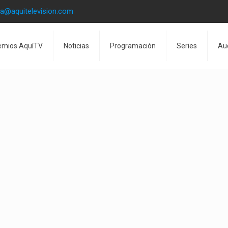
la@aquitelevision.com
emios AquíTV
Noticias
Programación
Series
Au