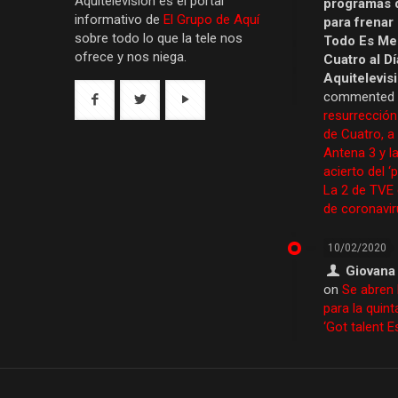
Aquítelevisión es el portal
programas 
informativo de
El Grupo de Aquí
para frenar
sobre todo lo que la tele nos
Todo Es Men
ofrece y nos niega.
Cuatro al Dí
Aquitelevis
commented
resurrección
de Cuatro, a
Antena 3 y la
acierto del ‘
La 2 de TVE
de coronavir
10/02/2020
Giovana
on
Se abren 
para la quint
‘Got talent 