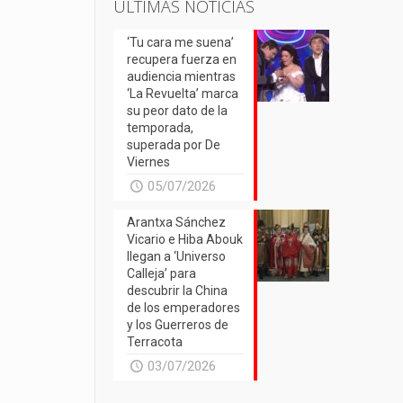
ÚLTIMAS NOTICIAS
‘Tu cara me suena’
recupera fuerza en
audiencia mientras
‘La Revuelta’ marca
su peor dato de la
temporada,
superada por De
Viernes
05/07/2026
Arantxa Sánchez
Vicario e Hiba Abouk
llegan a ‘Universo
Calleja’ para
descubrir la China
de los emperadores
y los Guerreros de
Terracota
03/07/2026