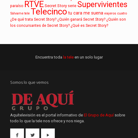
RTVE
Supervivientes
paraíso
Secret Story
serie
Telecinco
tu cara me suena
Sálvame
tele
viajeros cuatro
¿De qué trata Secret Story?
¿Quién ganará Secret Story?
¿Quién son
los concursantes de Secret Story?
¿Qué es Secret Story?
Encuentra toda
la tele
en un solo lugar
Somos lo que vemos
Aquítelevisión es el portal informativo de
El Grupo de Aquí
sobre
todo lo que la tele nos ofrece y nos niega.