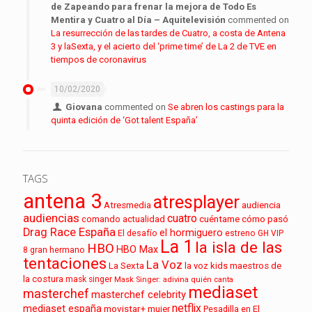
de Zapeando para frenar la mejora de Todo Es
Mentira y Cuatro al Día – Aquitelevisión
commented on
La resurrección de las tardes de Cuatro, a costa de Antena
3 y laSexta, y el acierto del ‘prime time’ de La 2 de TVE en
tiempos de coronavirus
10/02/2020
Giovana
commented on
Se abren los castings para la
quinta edición de ‘Got talent España’
TAGS
antena 3
atresplayer
audiencia
Atresmedia
audiencias
cuatro
cuéntame cómo pasó
comando actualidad
Drag Race España
el hormiguero
El desafío
estreno
GH VIP
La 1
la isla de las
HBO
HBO Max
8
gran hermano
tentaciones
La Voz
La Sexta
la voz kids
maestros de
la costura
mask singer
Mask Singer: adivina quién canta
mediaset
masterchef
masterchef celebrity
netflix
mediaset españa
movistar+
mujer
Pesadilla en El