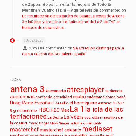
de Zapeando para frenar la mejora de Todo Es
Mentira y Cuatro al Día – Aquitelevisión
commented on
La resurrección de las tardes de Cuatro, a costa de Antena
3 y laSexta, y el acierto del ‘prime time’ de La 2 de TVE en
tiempos de coronavirus
10/02/2020
Giovana
commented on
Se abren los castings para la
quinta edición de ‘Got talent España’
TAGS
antena 3
atresplayer
audiencia
Atresmedia
audiencias
cuatro
cuéntame cómo pasó
comando actualidad
Drag Race España
el hormiguero
El desafío
estreno
GH VIP
La 1
la isla de las
HBO
HBO Max
8
gran hermano
tentaciones
La Voz
La Sexta
la voz kids
maestros de
la costura
mask singer
Mask Singer: adivina quién canta
mediaset
masterchef
masterchef celebrity
netflix
mediaset españa
movistar+