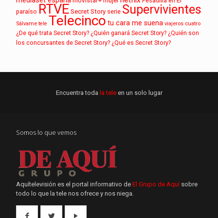
mujer
Pesadilla en El
RTVE
Supervivientes
paraíso
Secret Story
serie
Telecinco
tu cara me suena
Sálvame
tele
viajeros cuatro
¿De qué trata Secret Story?
¿Quién ganará Secret Story?
¿Quién son
los concursantes de Secret Story?
¿Qué es Secret Story?
Encuentra toda
la tele
en un solo lugar
Somos lo que vemos
Aquítelevisión es el portal informativo de
El Grupo de Aquí
sobre
todo lo que la tele nos ofrece y nos niega.