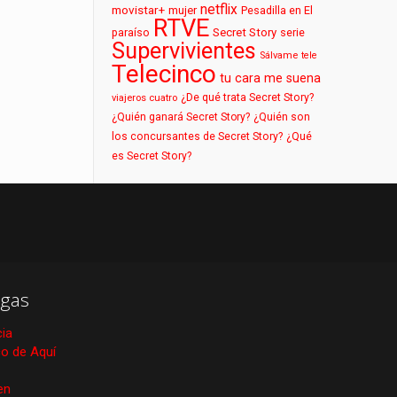
netflix
movistar+
mujer
Pesadilla en El
RTVE
paraíso
Secret Story
serie
Supervivientes
Sálvame
tele
Telecinco
tu cara me suena
¿De qué trata Secret Story?
viajeros cuatro
¿Quién ganará Secret Story?
¿Quién son
los concursantes de Secret Story?
¿Qué
es Secret Story?
gas
cia
ico de Aquí
en