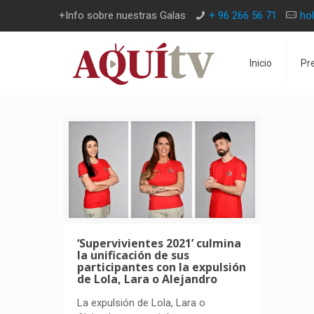
+Info sobre nuestras Galas
+ 96 266 56 71
ho
Inicio
Pr
‘Supervivientes 2021’ culmina
la unificación de sus
participantes con la expulsión
de Lola, Lara o Alejandro
La expulsión de Lola, Lara o