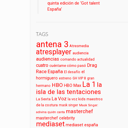
quinta edición de ‘Got talent
España’
TAGS
antena 3
Atresmedia
atresplayer
audiencia
audiencias
comando actualidad
cuatro
Drag
cuéntame cómo pasó
Race España
el
El desafío
hormiguero
estreno
GH VIP 8
gran
La 1
la
HBO
HBO Max
hermano
isla de las tentaciones
La Voz
La Sexta
la voz kids
maestros
de la costura
mask singer
Mask Singer:
masterchef
adivina quién canta
masterchef celebrity
mediaset
mediaset españa