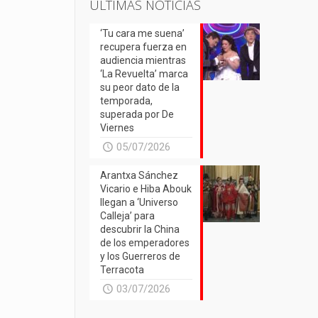
ÚLTIMAS NOTICIAS
‘Tu cara me suena’
recupera fuerza en
audiencia mientras
‘La Revuelta’ marca
su peor dato de la
temporada,
superada por De
Viernes
05/07/2026
Arantxa Sánchez
Vicario e Hiba Abouk
llegan a ‘Universo
Calleja’ para
descubrir la China
de los emperadores
y los Guerreros de
Terracota
03/07/2026