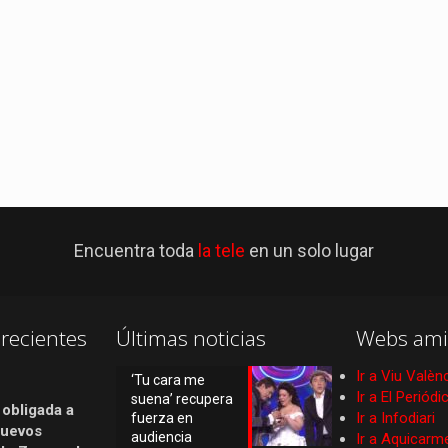
Encuentra toda
la tele
en un solo lugar
recientes
Últimas noticias
Webs ami
Ir a Viu Valèn
‘Tu cara me
Ir a El Periód
suena’ recupera
 obligada a
Ir a Infodiari
fuerza en
nuevos
audiencia
Ir a Aquicarm