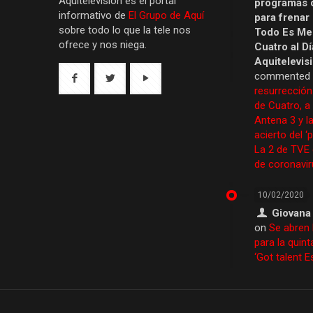
Aquítelevisión es el portal
programas 
informativo de
El Grupo de Aquí
para frenar
sobre todo lo que la tele nos
Todo Es Men
ofrece y nos niega.
Cuatro al Dí
Aquitelevis
commented
resurrección
de Cuatro, a
Antena 3 y la
acierto del ‘
La 2 de TVE
de coronavir
10/02/2020
Giovana
on
Se abren 
para la quint
‘Got talent 