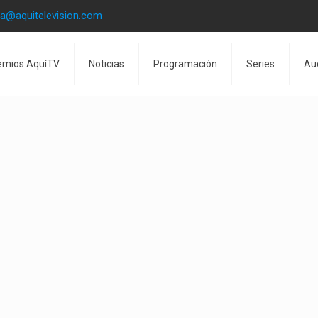
la@aquitelevision.com
emios AquíTV
Noticias
Programación
Series
Au