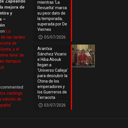
de Zapeando
mientras ‘La
 la mejora de
Revuelta’ marca
tira y
su peor dato de
la temporada,
a –
superada por De
ión
Viernes
 on
La
 de las tardes
05/07/2026
 costa de
Arantxa
Sexta, y el
Sánchez Vicario
prime time’ de
e Hiba Abouk
 en tiempos
llegan a
us
‘Universo Calleja’
para descubrir la
China de los
emperadores y
commented
los Guerreros de
los castings
Terracota
a edición de
España’
03/07/2026