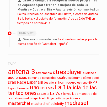
LaSexta obligada a recuperar nuevos programas
de Zapeando para frenar la mejora de Todo Es
Mentira y Cuatro al Día – Aquitelevisión
commented on
La resurrección de las tardes de Cuatro, a costa de Antena
3 y laSexta, y el acierto del ‘prime time’ de La 2 de TVE en
tiempos de coronavirus
10/02/2020
Giovana
commented on
Se abren los castings para la
quinta edición de ‘Got talent España’
TAGS
antena 3
atresplayer
audiencia
Atresmedia
audiencias
cuatro
cuéntame cómo pasó
comando actualidad
Drag Race España
el hormiguero
El desafío
estreno
GH VIP
La 1
la isla de las
HBO
HBO Max
8
gran hermano
tentaciones
La Voz
La Sexta
la voz kids
maestros de
la costura
mask singer
Mask Singer: adivina quién canta
mediaset
masterchef
masterchef celebrity