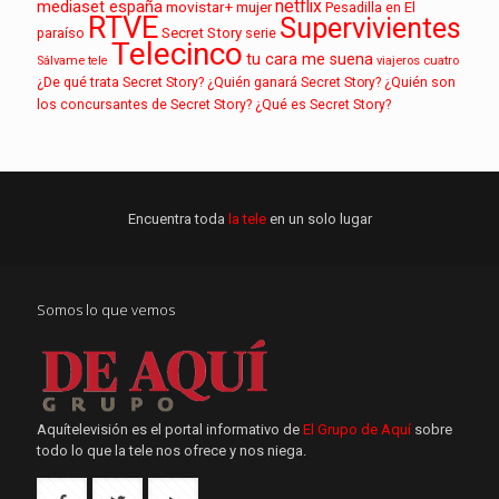
netflix
mediaset españa
movistar+
mujer
Pesadilla en El
RTVE
Supervivientes
paraíso
Secret Story
serie
Telecinco
tu cara me suena
Sálvame
tele
viajeros cuatro
¿De qué trata Secret Story?
¿Quién ganará Secret Story?
¿Quién son
los concursantes de Secret Story?
¿Qué es Secret Story?
Encuentra toda
la tele
en un solo lugar
Somos lo que vemos
Aquítelevisión es el portal informativo de
El Grupo de Aquí
sobre
todo lo que la tele nos ofrece y nos niega.