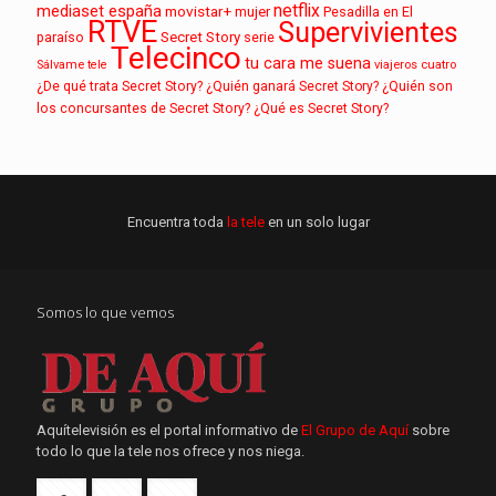
netflix
mediaset españa
movistar+
mujer
Pesadilla en El
RTVE
Supervivientes
paraíso
Secret Story
serie
Telecinco
tu cara me suena
Sálvame
tele
viajeros cuatro
¿De qué trata Secret Story?
¿Quién ganará Secret Story?
¿Quién son
los concursantes de Secret Story?
¿Qué es Secret Story?
Encuentra toda
la tele
en un solo lugar
Somos lo que vemos
Aquítelevisión es el portal informativo de
El Grupo de Aquí
sobre
todo lo que la tele nos ofrece y nos niega.