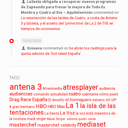
LaSexta obligada a recuperar nuevos programas
de Zapeando para frenar la mejora de Todo Es
Mentira y Cuatro al Día – Aquitelevisión
commented on
La resurrección de las tardes de Cuatro, a costa de Antena
3 y laSexta, y el acierto del ‘prime time’ de La 2 de TVE en
tiempos de coronavirus
10/02/2020
Giovana
commented on
Se abren los castings para la
quinta edición de ‘Got talent España’
TAGS
antena 3
atresplayer
audiencia
Atresmedia
audiencias
cuatro
cuéntame cómo pasó
comando actualidad
Drag Race España
el hormiguero
El desafío
estreno
GH VIP
La 1
la isla de las
HBO
HBO Max
8
gran hermano
tentaciones
La Voz
La Sexta
la voz kids
maestros de
la costura
mask singer
Mask Singer: adivina quién canta
mediaset
masterchef
masterchef celebrity