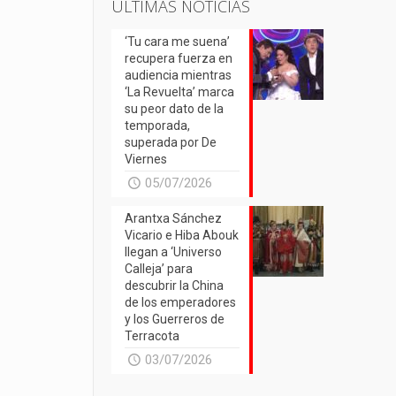
ÚLTIMAS NOTICIAS
‘Tu cara me suena’
recupera fuerza en
audiencia mientras
‘La Revuelta’ marca
su peor dato de la
temporada,
superada por De
Viernes
05/07/2026
Arantxa Sánchez
Vicario e Hiba Abouk
llegan a ‘Universo
Calleja’ para
descubrir la China
de los emperadores
y los Guerreros de
Terracota
03/07/2026