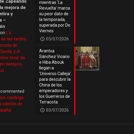
de Zapeando
mientras ‘La
 la mejora de
Revuelta’ marca
tira y
su peor dato de
la temporada,
a –
superada por De
ión
Viernes
 on
La
 de las tardes
05/07/2026
 costa de
Arantxa
Sexta, y el
Sánchez Vicario
prime time’ de
e Hiba Abouk
 en tiempos
llegan a
us
‘Universo Calleja’
para descubrir la
China de los
emperadores y
commented
los Guerreros de
los castings
Terracota
a edición de
España’
03/07/2026