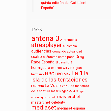
quinta edición de ‘Got talent
España’
TAGS
antena 3
Atresmedia
atresplayer
audiencia
audiencias
comando actualidad
cuatro
Drag
cuéntame cómo pasó
Race España
el
El desafío
hormiguero
estreno
GH VIP 8
gran
La 1
la
HBO
HBO Max
hermano
isla de las tentaciones
La Voz
La Sexta
la voz kids
maestros
de la costura
mask singer
Mask Singer:
masterchef
adivina quién canta
masterchef celebrity
mediaset
mediaset españa