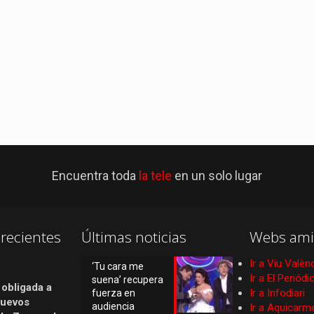
Encuentra toda
la tele
en un solo lugar
recientes
Últimas noticias
Webs ami
Ir a Viu Valèn
‘Tu cara me
Ir a El Periód
suena’ recupera
 obligada a
Ir a Infodiari
fuerza en
nuevos
audiencia
Ir a Aquicarm