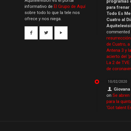
Aquítelevisión es el portal
programas 
informativo de
El Grupo de Aquí
para frenar
sobre todo lo que la tele nos
Todo Es Men
ofrece y nos niega.
Cuatro al Dí
Aquitelevis
commented
resurrección
de Cuatro, a
Antena 3 y la
acierto del ‘
La 2 de TVE
de coronavir
10/02/2020
Giovana
on
Se abren 
para la quint
‘Got talent 