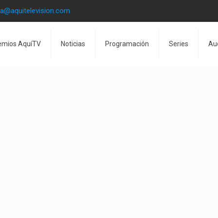
la@aquitelevision.com
emios AquíTV
Noticias
Programación
Series
Au