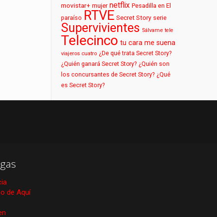
netflix
movistar+
mujer
Pesadilla en El
RTVE
paraíso
Secret Story
serie
Supervivientes
Sálvame
tele
Telecinco
tu cara me suena
¿De qué trata Secret Story?
viajeros cuatro
¿Quién ganará Secret Story?
¿Quién son
los concursantes de Secret Story?
¿Qué
es Secret Story?
gas
cia
ico de Aquí
en