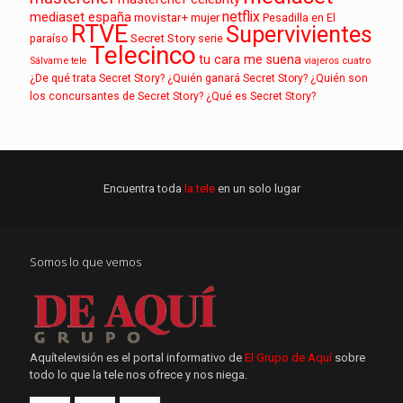
netflix
mediaset españa
movistar+
mujer
Pesadilla en El
RTVE
Supervivientes
paraíso
Secret Story
serie
Telecinco
tu cara me suena
Sálvame
tele
viajeros cuatro
¿De qué trata Secret Story?
¿Quién ganará Secret Story?
¿Quién son
los concursantes de Secret Story?
¿Qué es Secret Story?
Encuentra toda
la tele
en un solo lugar
Somos lo que vemos
Aquítelevisión es el portal informativo de
El Grupo de Aquí
sobre
todo lo que la tele nos ofrece y nos niega.