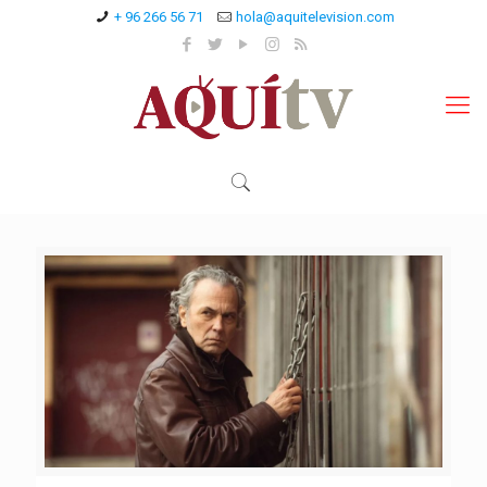
+ 96 266 56 71
hola@aquitelevision.com