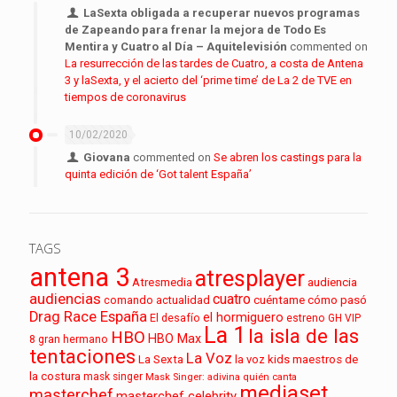
LaSexta obligada a recuperar nuevos programas
de Zapeando para frenar la mejora de Todo Es
Mentira y Cuatro al Día – Aquitelevisión
commented on
La resurrección de las tardes de Cuatro, a costa de Antena
3 y laSexta, y el acierto del ‘prime time’ de La 2 de TVE en
tiempos de coronavirus
10/02/2020
Giovana
commented on
Se abren los castings para la
quinta edición de ‘Got talent España’
TAGS
antena 3
atresplayer
audiencia
Atresmedia
audiencias
cuatro
cuéntame cómo pasó
comando actualidad
Drag Race España
el hormiguero
El desafío
estreno
GH VIP
La 1
la isla de las
HBO
HBO Max
8
gran hermano
tentaciones
La Voz
La Sexta
la voz kids
maestros de
la costura
mask singer
Mask Singer: adivina quién canta
mediaset
masterchef
masterchef celebrity