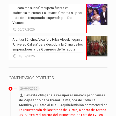
‘Tu cara me suena’ recupera fuerza en
audiencia mientras ‘La Revuelta’ marca su peor
dato de la temporada, superada por De
Viernes
05/07/2026
Arantxa Sánchez Vicario e Hiba Abouk llegan a
‘Universo Calleja’ para descubrir la China de los
emperadores y los Guerreros de Terracota
03/07/2026
COMENTARIOS RECIENTES
26/04/2020
LaSexta obligada a recuperar nuevos programas
de Zapeando para frenar la mejora de Todo Es
Mentira y Cuatro al Día – Aquitelevisión
commented on
La resurrección de las tardes de Cuatro, a costa de Antena
3 y laSexta, y el acierto del ‘prime time’ de La 2 de TVE en