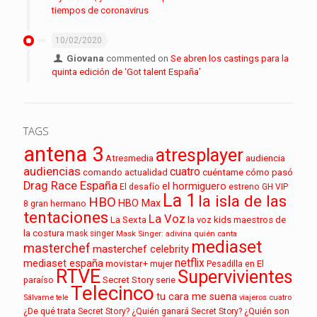
tiempos de coronavirus
10/02/2020
Giovana
commented on
Se abren los castings para la
quinta edición de ‘Got talent España’
TAGS
antena 3
atresplayer
audiencia
Atresmedia
audiencias
cuatro
cuéntame cómo pasó
comando actualidad
Drag Race España
el hormiguero
El desafío
estreno
GH VIP
La 1
la isla de las
HBO
HBO Max
8
gran hermano
tentaciones
La Voz
La Sexta
la voz kids
maestros de
la costura
mask singer
Mask Singer: adivina quién canta
mediaset
masterchef
masterchef celebrity
netflix
mediaset españa
movistar+
mujer
Pesadilla en El
RTVE
Supervivientes
paraíso
Secret Story
serie
Telecinco
tu cara me suena
Sálvame
tele
viajeros cuatro
¿De qué trata Secret Story?
¿Quién ganará Secret Story?
¿Quién son