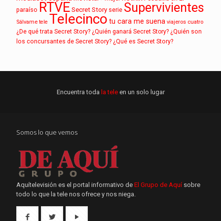
RTVE
Supervivientes
paraíso
Secret Story
serie
Telecinco
tu cara me suena
Sálvame
tele
viajeros cuatro
¿De qué trata Secret Story?
¿Quién ganará Secret Story?
¿Quién son
los concursantes de Secret Story?
¿Qué es Secret Story?
Encuentra toda
la tele
en un solo lugar
Somos lo que vemos
Aquítelevisión es el portal informativo de
El Grupo de Aquí
sobre
todo lo que la tele nos ofrece y nos niega.