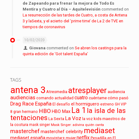
de Zapeando para frenar la mejora de Todo Es
Mentira y Cuatro al Día – Aquitelevisión
commented on
La resurrección de las tardes de Cuatro, a costa de Antena
3 y laSexta, y el acierto del ‘prime time’ de La 2 de TVE en
tiempos de coronavirus
10/02/2020
Giovana
commented on
Se abren los castings para la
quinta edición de ‘Got talent España’
TAGS
antena 3
atresplayer
audiencia
Atresmedia
audiencias
cuatro
cuéntame cómo pasó
comando actualidad
Drag Race España
el hormiguero
El desafío
estreno
GH VIP
La 1
la isla de las
HBO
HBO Max
8
gran hermano
tentaciones
La Voz
La Sexta
la voz kids
maestros de
la costura
mask singer
Mask Singer: adivina quién canta
mediaset
masterchef
masterchef celebrity
netflix
mediaset españa
movistar+
mujer
Pesadilla en El