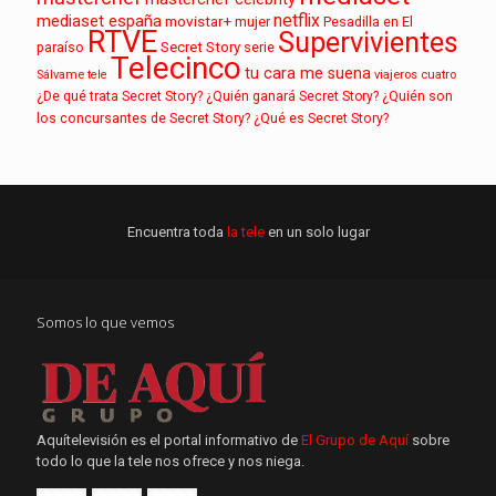
netflix
mediaset españa
movistar+
mujer
Pesadilla en El
RTVE
Supervivientes
paraíso
Secret Story
serie
Telecinco
tu cara me suena
Sálvame
tele
viajeros cuatro
¿De qué trata Secret Story?
¿Quién ganará Secret Story?
¿Quién son
los concursantes de Secret Story?
¿Qué es Secret Story?
Encuentra toda
la tele
en un solo lugar
Somos lo que vemos
Aquítelevisión es el portal informativo de
El Grupo de Aquí
sobre
todo lo que la tele nos ofrece y nos niega.