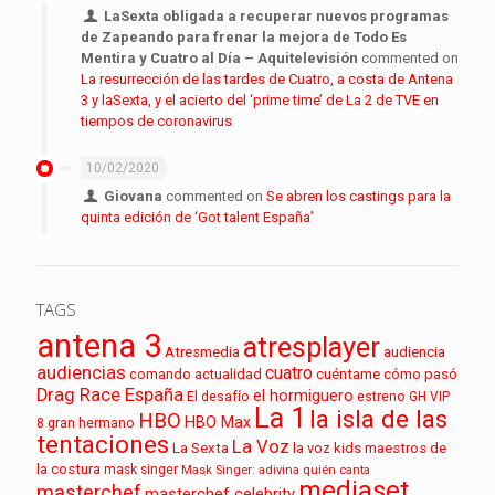
LaSexta obligada a recuperar nuevos programas
de Zapeando para frenar la mejora de Todo Es
Mentira y Cuatro al Día – Aquitelevisión
commented on
La resurrección de las tardes de Cuatro, a costa de Antena
3 y laSexta, y el acierto del ‘prime time’ de La 2 de TVE en
tiempos de coronavirus
10/02/2020
Giovana
commented on
Se abren los castings para la
quinta edición de ‘Got talent España’
TAGS
antena 3
atresplayer
audiencia
Atresmedia
audiencias
cuatro
cuéntame cómo pasó
comando actualidad
Drag Race España
el hormiguero
El desafío
estreno
GH VIP
La 1
la isla de las
HBO
HBO Max
8
gran hermano
tentaciones
La Voz
La Sexta
la voz kids
maestros de
la costura
mask singer
Mask Singer: adivina quién canta
mediaset
masterchef
masterchef celebrity