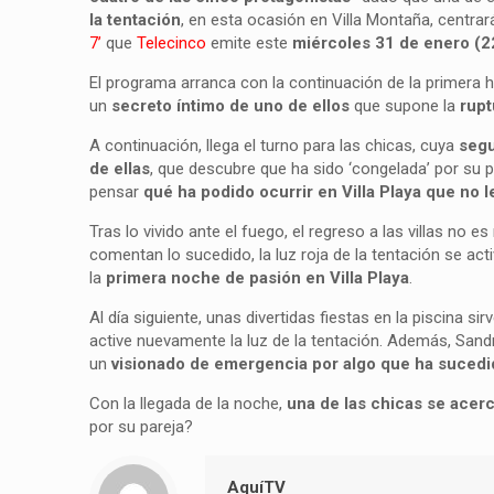
la tentación
, en esta ocasión en Villa Montaña, centrar
7’
que
Telecinco
emite este
miércoles 31 de enero (2
El programa arranca con la continuación de la primera 
un
secreto íntimo de uno de ellos
que supone la
rupt
A continuación, llega el turno para las chicas, cuya
seg
de ellas
, que descubre que ha sido ‘congelada’ por su p
pensar
qué ha podido ocurrir en Villa Playa que no 
Tras lo vivido ante el fuego, el regreso a las villas no e
comentan lo sucedido, la luz roja de la tentación se act
la
primera noche de pasión en Villa Playa
.
Al día siguiente, unas divertidas fiestas en la piscina s
active nuevamente la luz de la tentación. Además, Sand
un
visionado de emergencia por algo que ha sucedido
Con la llegada de la noche,
una de las chicas se acerc
por su pareja?
AquíTV