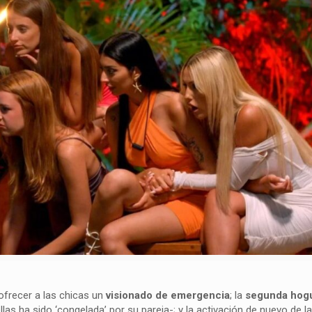
ofrecer a las chicas un
visionado de emergencia
; la
segunda hogu
las ha sido ‘congelada’ por su pareja-; y la activación de nuevo de l