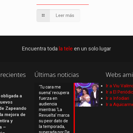
Leer más
Encuentra toda
la tele
en un solo lugar
recientes
Últimas noticias
Webs ami
Ir a Viu Valèn
‘Tu cara me
Ir a El Periód
suena’ recupera
 obligada a
Ir a Infodiari
fuerza en
nuevos
audiencia
Ir a Aquicarm
de Zapeando
mientras ‘La
 la mejora de
Revuelta’ marca
tira y
su peor dato de
la temporada,
a –
superada por De