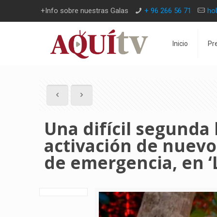
+Info sobre nuestras Galas
+ 96 266 56 71
ho
Inicio
Pr
Una difícil segunda 
activación de nuevo 
de emergencia, en ‘L