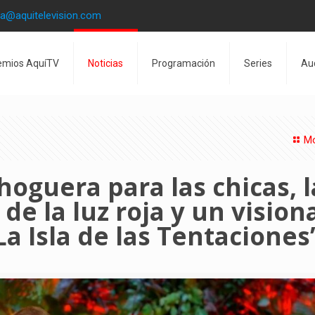
la@aquitelevision.com
emios AquíTV
Noticias
Programación
Series
Au
Mo
hoguera para las chicas, l
de la luz roja y un visio
a Isla de las Tentaciones