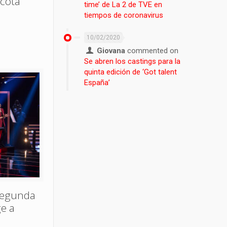
acota
time’ de La 2 de TVE en
tiempos de coronavirus
10/02/2020
Giovana
commented on
Se abren los castings para la
quinta edición de ‘Got talent
España’
segunda
ge a