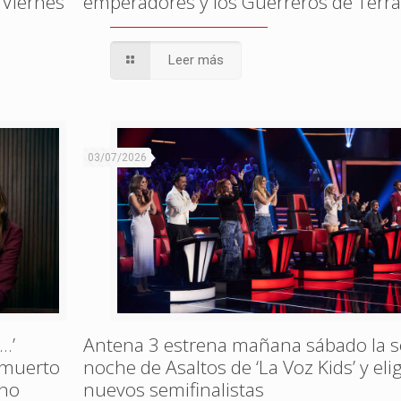
 Viernes
emperadores y los Guerreros de Terr
Leer más
03/07/2026
…’
Antena 3 estrena mañana sábado la 
, muerto
noche de Asaltos de ‘La Voz Kids’ y eli
ono
nuevos semifinalistas