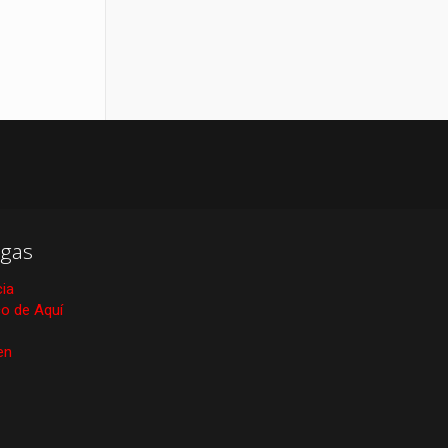
gas
cia
ico de Aquí
en