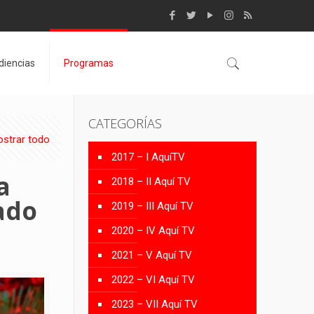
diencias
Programas
CATEGORÍAS
strar todo
2017 – I AquíTV
a
2018 – II Aquí TV
nado
2019 – III Aquí TV
’
2020 – IV Aquí TV
2021 – V Aquí TV
2022 – VI Aquí TV
2023 – VII Aquí TV