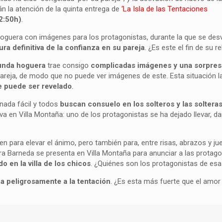
án la atención de la quinta entrega de
‘La Isla de las Tentaciones
2:50h)
.
hoguera con imágenes para los protagonistas, durante la que se des
ura definitiva de la confianza
en su pareja
. ¿Es este el fin de su r
unda hoguera
trae consigo
complicadas imágenes y una sorpres
areja, de modo que no puede ver imágenes de este. Esta situación la
le puede ser revelado
.
s nada fácil y todos
buscan consuelo en los solteros y las soltera
iva en Villa Montaña: uno de los protagonistas se ha dejado llevar, d
irven para elevar el ánimo, pero también para, entre risas, abrazos y j
ra Barneda se presenta en Villa Montaña para anunciar a las protago
 en la villa de los chicos
. ¿Quiénes son los protagonistas de es
a peligrosamente a la tentación
. ¿Es esta más fuerte que el amor