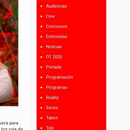
Audiencias
Cine
Concursos
Entrevistas
Noticias
OT 2020
Portada
Programación
Programas
Reality
Series
Talent
era para
Tele
a
luz roja
de