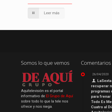
Leer más
Somos lo que vemos
Comentarios 
26/04/2020
LaSexta
recuperar 
Aquítelevisión es el portal
programas 
informativo de
El Grupo de Aquí
para frenar
sobre todo lo que la tele nos
Todo Es Men
ofrece y nos niega.
Cuatro al Dí