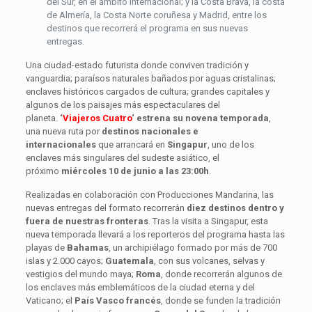
del Sur, en el ámbito internacional; y la Costa Brava, la costa
de Almería, la Costa Norte coruñesa y Madrid, entre los
destinos que recorrerá el programa en sus nuevas
entregas.
Una ciudad-estado futurista donde conviven tradición y
vanguardia; paraísos naturales bañados por aguas cristalinas;
enclaves históricos cargados de cultura; grandes capitales y
algunos de los paisajes más espectaculares del
planeta.
‘
Viajeros Cuatro
‘ estrena su novena temporada
,
una nueva ruta por
destinos nacionales e
internacionales
que arrancará en
Singapur
, uno de los
enclaves más singulares del sudeste asiático, el
próximo
miércoles 10 de junio a las 23:00h
.
Realizadas en colaboración con Producciones Mandarina, las
nuevas entregas del formato recorrerán
diez destinos dentro y
fuera de nuestras fronteras
. Tras la visita a Singapur, esta
nueva temporada llevará a los reporteros del programa hasta las
playas de
Bahamas
, un archipiélago formado por más de 700
islas y 2.000 cayos;
Guatemala
, con sus volcanes, selvas y
vestigios del mundo maya;
Roma
, donde recorrerán algunos de
los enclaves más emblemáticos de la ciudad eterna y del
Vaticano; el
País Vasco francés
, donde se funden la tradición