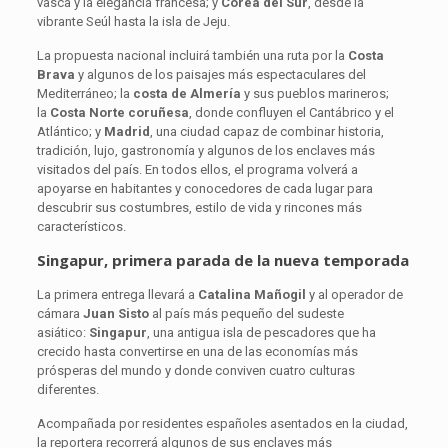
vasca y la elegancia francesa; y
Corea del Sur
, desde la
vibrante Seúl hasta la isla de Jeju.
La propuesta nacional incluirá también una ruta por la
Costa
Brava
y algunos de los paisajes más espectaculares del
Mediterráneo; la
costa de Almería
y sus pueblos marineros;
la
Costa Norte coruñesa
, donde confluyen el Cantábrico y el
Atlántico; y
Madrid
, una ciudad capaz de combinar historia,
tradición, lujo, gastronomía y algunos de los enclaves más
visitados del país. En todos ellos, el programa volverá a
apoyarse en habitantes y conocedores de cada lugar para
descubrir sus costumbres, estilo de vida y rincones más
característicos.
Singapur, primera parada de la nueva temporada
La primera entrega llevará a
Catalina Mañogil
y al operador de
cámara
Juan Sisto
al país más pequeño del sudeste
asiático:
Singapur
, una antigua isla de pescadores que ha
crecido hasta convertirse en una de las economías más
prósperas del mundo y donde conviven cuatro culturas
diferentes.
Acompañada por residentes españoles asentados en la ciudad,
la reportera recorrerá algunos de sus enclaves más