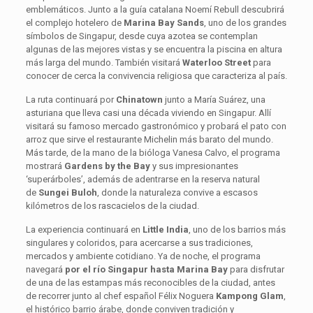
emblemáticos. Junto a la guía catalana Noemí Rebull descubrirá
el complejo hotelero de
Marina Bay Sands
, uno de los grandes
símbolos de Singapur, desde cuya azotea se contemplan
algunas de las mejores vistas y se encuentra la piscina en altura
más larga del mundo. También visitará
Waterloo Street
para
conocer de cerca la convivencia religiosa que caracteriza al país.
La ruta continuará por
Chinatown
junto a María Suárez, una
asturiana que lleva casi una década viviendo en Singapur. Allí
visitará su famoso mercado gastronómico y probará el pato con
arroz que sirve el restaurante Michelin más barato del mundo.
Más tarde, de la mano de la bióloga Vanesa Calvo, el programa
mostrará
Gardens by the Bay
y sus impresionantes
‘superárboles’, además de adentrarse en la reserva natural
de
Sungei Buloh
, donde la naturaleza convive a escasos
kilómetros de los rascacielos de la ciudad.
La experiencia continuará en
Little India
, uno de los barrios más
singulares y coloridos, para acercarse a sus tradiciones,
mercados y ambiente cotidiano. Ya de noche, el programa
navegará
por el río Singapur hasta Marina Bay
para disfrutar
de una de las estampas más reconocibles de la ciudad, antes
de recorrer junto al chef español Félix Noguera
Kampong Glam
,
el histórico barrio árabe, donde conviven tradición y