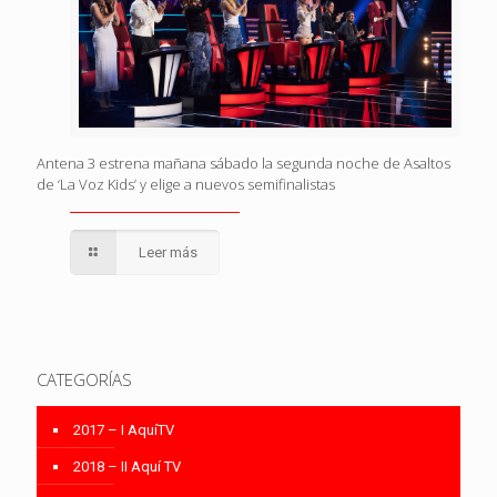
Antena 3 estrena mañana sábado la segunda noche de Asaltos
de ‘La Voz Kids’ y elige a nuevos semifinalistas
Leer más
CATEGORÍAS
2017 – I AquíTV
2018 – II Aquí TV