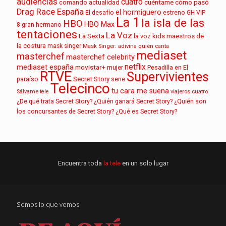
audiencias
cuatro
cuéntame cómo pasó
comando actualidad
Drag Race España
el hormiguero
El desafío
estreno
GH VIP
La 1
la isla de las
HBO
HBO Max
8
gran hermano
tentaciones
La Voz
La Sexta
la voz kids
maestros de
la costura
mask singer
Mask Singer: adivina quién canta
mediaset
masterchef
masterchef celebrity
netflix
mediaset españa
movistar+
mujer
Pesadilla en El
RTVE
Supervivientes
paraíso
Secret Story
serie
Telecinco
tu cara me suena
Sálvame
tele
viajeros cuatro
¿De qué trata Secret Story?
¿Quién ganará Secret Story?
¿Quién son
los concursantes de Secret Story?
¿Qué es Secret Story?
Encuentra toda
la tele
en un solo lugar
Somos lo que vemos