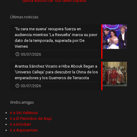
quinta edición de ‘Got talent España’
Últimas noticias
‘Tu cara me suena’ recupera fuerza en
audiencia mientras ‘La Revuelta’ marca su peor
dato de la temporada, superada por De
Viernes
05/07/2026
Arantxa Sánchez Vicario e Hiba Abouk llegan a
‘Universo Calleja’ para descubrir la China de los
emperadores y los Guerreros de Terracota
03/07/2026
Webs amigas
Ir a Viu València
Ir a El Periódico de Aquí
Ir a Infodiari
Ir a Aquicarmen