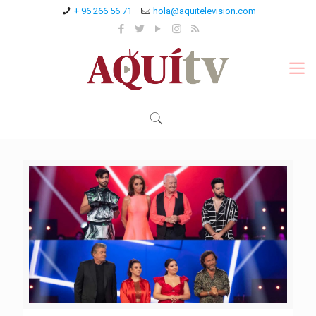
+ 96 266 56 71
hola@aquitelevision.com