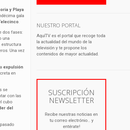
oria y Playa
ndécima gala
Telecinco
.
NUESTRO PORTAL
e dos fases:
AquíTV es el portal que recoge toda
do una
la actualidad del mundo de la
 estructura
televisión y te propone los
eros. Una vez
contenidos de mayor actualidad.
la
expulsión
ecreta en
es se
SUSCRIPCIÓN
tar con las
NEWSLETTER
el cubo
der del
Recibe nuestras noticias en
tu correo electrónio... y
 pasado
entérate!