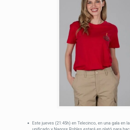
Este jueves (21:45h) en Telecinco, en una gala en l
unificado y Nagore Robles estará en plató para hac