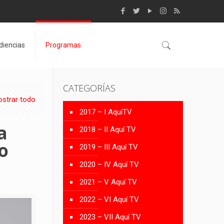
diencias
Programas
CATEGORÍAS
strar todo
2017 – I AquíTV
a
2018 – II Aquí TV
o
2019 – III Aquí TV
2020 – IV Aquí TV
2021 – V Aquí TV
2022 – VI Aquí TV
2023 – VII Aquí TV