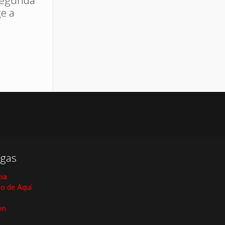
segunda
ge a
gas
cia
ico de Aquí
en