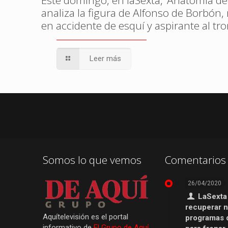
Este domingo, en laSexta, ‘Anatomía de
analiza la figura de Alfonso de Borbón
en accidente de esquí y aspirante al tr
Leer más
Somos lo que vemos
Comentarios 
26/04/2020
LaSexta
recuperar 
Aquítelevisión es el portal
programas 
informativo de
El Grupo de Aquí