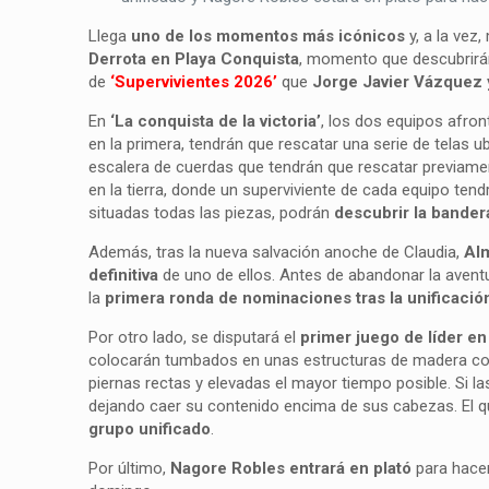
Llega
uno de los momentos más icónicos
y, a la vez
Derrota en Playa Conquista
, momento que descubrirá
de
‘Supervivientes 2026’
que
Jorge Javier Vázquez 
En
‘La conquista de la victoria’
, los dos equipos afro
en la primera, tendrán que rescatar una serie de telas 
escalera de cuerdas que tendrán que rescatar previamen
en la tierra, donde un superviviente de cada equipo te
situadas todas las piezas, podrán
descubrir la bander
Además, tras la nueva salvación anoche de Claudia,
Alm
definitiva
de uno de ellos. Antes de abandonar la aventu
la
primera ronda de nominaciones
tras la unificació
Por otro lado, se disputará el
primer juego de líder e
colocarán tumbados en unas estructuras de madera con
piernas rectas y elevadas el mayor tiempo posible. Si
dejando caer su contenido encima de sus cabezas. El qu
grupo unificado
.
Por último,
Nagore Robles
entrará en plató
para hacer