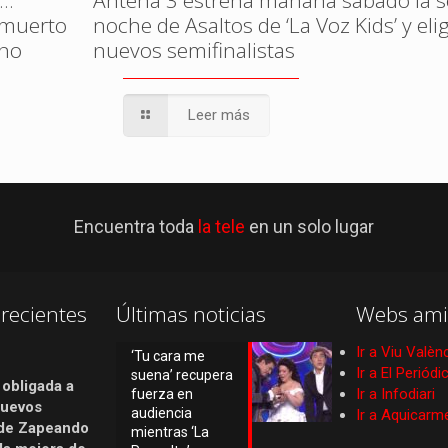
…’
Antena 3 estrena mañana sábado la 
, muerto
noche de Asaltos de ‘La Voz Kids’ y eli
ono
nuevos semifinalistas
Leer más
Encuentra toda
la tele
en un solo lugar
recientes
Últimas noticias
Webs ami
Ir a Viu Valèn
‘Tu cara me
Ir a El Periód
suena’ recupera
 obligada a
Ir a Infodiari
fuerza en
nuevos
audiencia
Ir a Aquicarm
de Zapeando
mientras ‘La