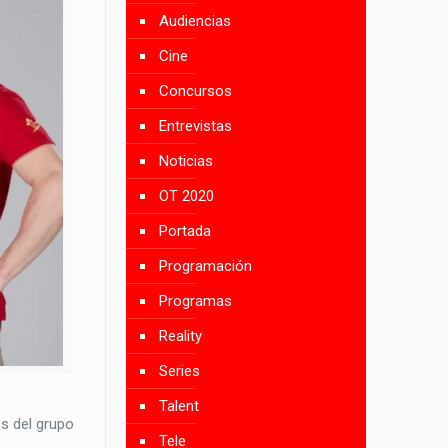
Audiencias
Cine
Concursos
Entrevistas
Noticias
OT 2020
Portada
Programación
Programas
Reality
Series
Talent
es del grupo
Tele