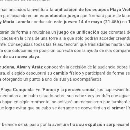
, más ansiados la aventura: la
unificación de los equipos Playa Vict
n participando en un
espectacular juego
que formará parte de la u
y María Lamela
conducirán
este jueves 14 de mayo (21:45h)
en
ntarán de forma simultánea un
juego de unificación
que constará d
ubicadas en la cima de una torre a la que solo podrán acceder crean
te. Conseguidas todas las telas, tendrán que trasladarlas hasta una
ndrá que colocarlas en posición correcta con la ayuda de sus compañ
a de su nueva playa
.
udena, Alvar y Aratz
conocerán la decisión de la audiencia sobre 
ra, el elegido descubrirá su
cambio físico
y participará de forma s
n
otorgando un punto a uno de sus ya excompañeros.
n Playa Conquista
. En
‘Ponos y la perseverancia’
, los supervivient
ectadas a un cubo situado sobre sus cabezas y tendrán que aguan
 las bajan en algún momento, se activará un mecanismo que tumbará 
e logre evitar que su cubo se derrame se convertirá en el
primer lí
 balance de su paso por la aventura
tras su expulsión sorpresa
el