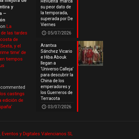
 la mejora de
Revuelta’ marca
tira y
su peor dato de
la temporada,
a –
superada por De
ión
Viernes
 on
La
 de las tardes
05/07/2026
 costa de
Arantxa
Sexta, y el
Sánchez Vicario
prime time’ de
e Hiba Abouk
 en tiempos
llegan a
us
‘Universo Calleja’
para descubrir la
China de los
emperadores y
commented
los Guerreros de
los castings
Terracota
a edición de
España’
03/07/2026
.
Eventos y Digitales Valencianos SL