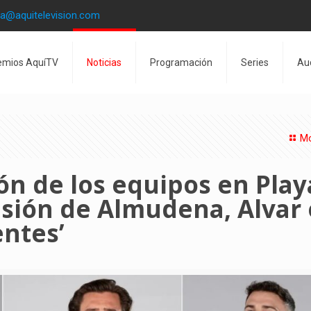
la@aquitelevision.com
emios AquíTV
Noticias
Programación
Series
Au
Mo
ón de los equipos en Play
lsión de Almudena, Alvar 
entes’