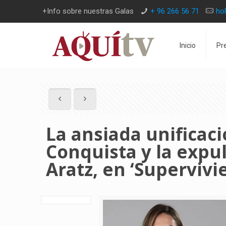
+Info sobre nuestras Galas
+ 96 266 56 71
ho
Inicio
Pr
La ansiada unificaci
Conquista y la expu
Aratz, en ‘Supervivi