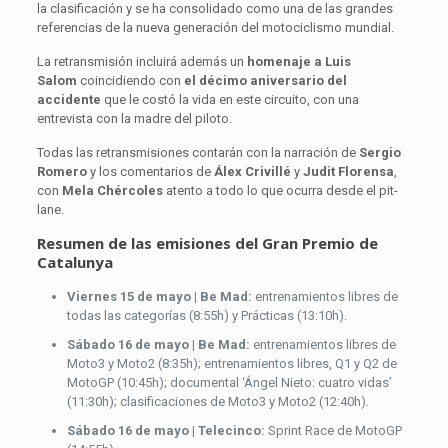
la clasificación y se ha consolidado como una de las grandes
referencias de la nueva generación del motociclismo mundial.
La retransmisión incluirá además un
homenaje a Luis
Salom
coincidiendo con
el décimo aniversario del
accidente
que le costó la vida en este circuito, con una
entrevista con la madre del piloto.
Todas las retransmisiones contarán con la narración de
Sergio
Romero
y los comentarios de
Álex Crivillé
y
Judit Florensa
,
con
Mela Chércoles
atento a todo lo que ocurra desde el pit-
lane.
Resumen de las emisiones del Gran Premio de
Catalunya
Viernes 15 de mayo | Be Mad:
entrenamientos libres de
todas las categorías (8:55h) y Prácticas (13:10h).
Sábado 16 de mayo | Be Mad:
entrenamientos libres de
Moto3 y Moto2 (8:35h); entrenamientos libres, Q1 y Q2 de
MotoGP (10:45h); documental ‘Ángel Nieto: cuatro vidas’
(11:30h); clasificaciones de Moto3 y Moto2 (12:40h).
Sábado 16 de mayo | Telecinco:
Sprint Race de MotoGP