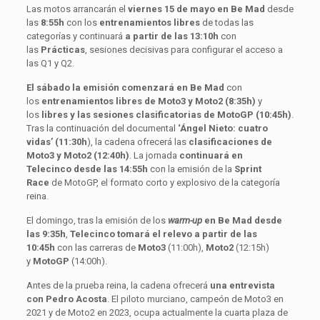
Las motos arrancarán el
viernes 15 de mayo en Be Mad
desde
las
8:55h
con los
entrenamientos libres
de todas las
categorías y continuará
a partir de las 13:10h
con
las
Prácticas
, sesiones decisivas para configurar el acceso a
las Q1 y Q2.
El sábado la emisión comenzará en Be Mad
con
los
entrenamientos libres de Moto3 y Moto2 (8:35h)
y
los
libres y las sesiones clasificatorias de MotoGP (10:45h)
.
Tras la continuación del documental
‘Ángel Nieto: cuatro
vidas’ (11:30h
), la cadena ofrecerá las
clasificaciones de
Moto3 y Moto2
(12:40h)
. La jornada
continuará en
Telecinco
desde las 14:55h
con la emisión de la
Sprint
Race
de MotoGP, el formato corto y explosivo de la categoría
reina.
El domingo, tras la emisión de los
warm-up
en Be Mad desde
las 9:35h
,
Telecinco tomará el relevo a partir de las
10:45h
con las carreras de
Moto3
(11:00h),
Moto2
(12:15h)
y
MotoGP
(14:00h).
Antes de la prueba reina, la cadena ofrecerá
una entrevista
con Pedro Acosta
. El piloto murciano, campeón de Moto3 en
2021 y de Moto2 en 2023, ocupa actualmente la cuarta plaza de