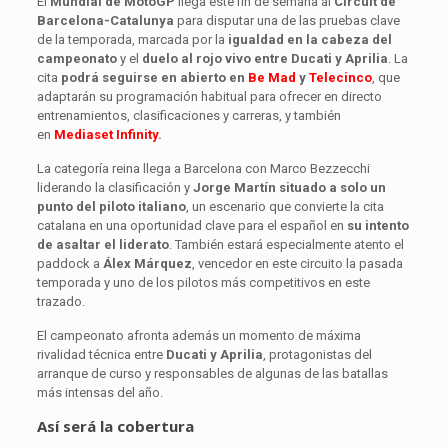
El
Mundial de MotoGP
llega este fin de semana al
Circuit de
Barcelona-Catalunya
para disputar una de las pruebas clave
de la temporada, marcada por la
igualdad en la cabeza del
campeonato
y el
duelo al rojo vivo entre Ducati y Aprilia
. La
cita
podrá seguirse en abierto en
Be Mad
y
Telecinco
, que
adaptarán su programación habitual para ofrecer en directo
entrenamientos, clasificaciones y carreras, y también
en
Mediaset Infinity
.
La categoría reina llega a Barcelona con Marco Bezzecchi
liderando la clasificación y
Jorge Martín situado a solo un
punto del piloto italiano
, un escenario que convierte la cita
catalana en una oportunidad clave para el español en
su intento
de asaltar el liderato
. También estará especialmente atento el
paddock a
Álex Márquez
, vencedor en este circuito la pasada
temporada y uno de los pilotos más competitivos en este
trazado.
El campeonato afronta además un momento de máxima
rivalidad técnica entre
Ducati y Aprilia
, protagonistas del
arranque de curso y responsables de algunas de las batallas
más intensas del año.
Así será la cobertura