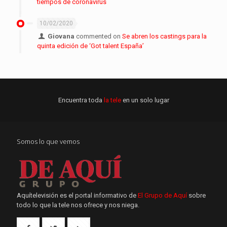
tiempos de coronavirus
10/02/2020
Giovana
commented on
Se abren los castings para la
quinta edición de ‘Got talent España’
Encuentra toda
la tele
en un solo lugar
Somos lo que vemos
Aquítelevisión es el portal informativo de
El Grupo de Aquí
sobre
todo lo que la tele nos ofrece y nos niega.