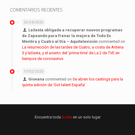
COMENTARIOS RECIENTES
26/04/2020
LaSexta obligada a recuperar nuevos programas
de Zapeando para frenar la mejora de Todo Es
Mentira y Cuatro al Día – Aquitelevisión
commented on
La resurrección de las tardes de Cuatro, a costa de Antena
3 y laSexta, y el acierto del ‘prime time’ de La 2 de TVE en
tiempos de coronavirus
10/02/2020
Giovana
commented on
Se abren los castings para la
quinta edición de ‘Got talent España’
Encuentra toda
la tele
en un solo lugar