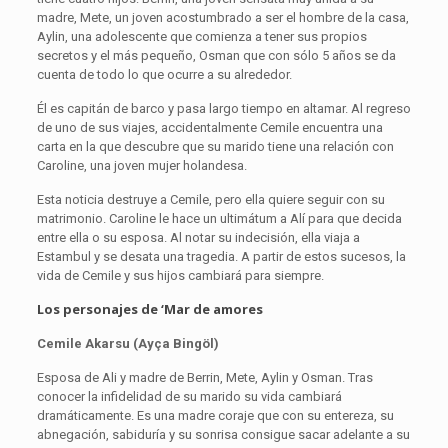
madre, Mete, un joven acostumbrado a ser el hombre de la casa,
Aylin, una adolescente que comienza a tener sus propios
secretos y el más pequeño, Osman que con sólo 5 años se da
cuenta de todo lo que ocurre a su alrededor.
Él es capitán de barco y pasa largo tiempo en altamar. Al regreso
de uno de sus viajes, accidentalmente Cemile encuentra una
carta en la que descubre que su marido tiene una relación con
Caroline, una joven mujer holandesa.
Esta noticia destruye a Cemile, pero ella quiere seguir con su
matrimonio. Caroline le hace un ultimátum a Alí para que decida
entre ella o su esposa. Al notar su indecisión, ella viaja a
Estambul y se desata una tragedia. A partir de estos sucesos, la
vida de Cemile y sus hijos cambiará para siempre.
Los personajes de ‘Mar de amores
Cemile Akarsu
(Ayça Bingöl)
Esposa de Ali y madre de Berrin, Mete, Aylin y Osman. Tras
conocer la infidelidad de su marido su vida cambiará
dramáticamente. Es una madre coraje que con su entereza, su
abnegación, sabiduría y su sonrisa consigue sacar adelante a su