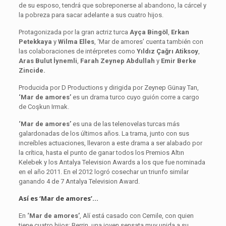
de su esposo, tendrá que sobreponerse al abandono, la cárcel y
la pobreza para sacar adelante a sus cuatro hijos.
Protagonizada por la gran actriz turca
Ayça Bingöl
,
Erkan
Petekkaya
y
Wilma Elles
, ‘Mar de amores’ cuenta también con
las colaboraciones de intérpretes como
Yıldız Çağrı Atiksoy
,
Aras Bulut İynemli
,
Farah Zeynep Abdullah
y
Emir Berke
Zincide
.
Producida por D Productions y dirigida por Zeynep Günay Tan,
‘Mar de amores’
es un drama turco cuyo guión corre a cargo
de Coşkun Irmak.
‘Mar de amores’
es una de las telenovelas turcas más
galardonadas de los últimos años. La trama, junto con sus
increíbles actuaciones, llevaron a este drama a ser alabado por
la crítica, hasta el punto de ganar todos los Premios Altın
Kelebek y los Antalya Television Awards a los que fue nominada
en el año 2011. En el 2012 logró cosechar un triunfo similar
ganando 4 de 7 Antalya Television Award.
Así es ‘Mar de amores’…
En
‘Mar de amores’
, Alí está casado con Cemile, con quien
tiene cuatro hijos: Berrin, una joven sensata muy unida a su