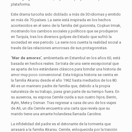
plataforma.
Este drama turcoha sido doblado a más de 30 idiomas y emitido
en más de 70 países. La serie está inspirada en los hechos
acontecidos en el seno de la familia del guionista, Coşkun Irmak,
mostrando los cambios sociales y políticos que se produjeron
en Turquía, tras los diversos golpes de Estado que sufrió la
sociedad en ese periodo. La serie nos cuenta la realidad social a
través de las relaciones amorosas de sus protagonistas.
‘Mar de amores’
, ambientada en Estambul en los años 60, está
basada en hechos reales. Se trata de una serie excepcional que
se aparta de los estándares clásicos para brindar una historia de
amor muy poco convencional. Esta trágica historia se centra en
la familia Akarsu desde el año 1962 hasta mediados de los 80.
Ali es un marinero padre de familia que, debido a la propia
naturaleza de su trabajo, pasa gran parte de su tiempo fuera. En
su ausencia, su esposa Cemile cuida a sus cuatro hijos; Berrin,
Aylin, Mete y Osman. Tras regresar a casa de uno de los viajes
de Ali, un día Cemile encuentra una carta que revela que su
marido tiene una amante holandesa llamada Caroline.
La infidelidad del padre es el detonante de la tormenta que
arrasará a la familia Akarsu. Cemile, enloquecida por la traición