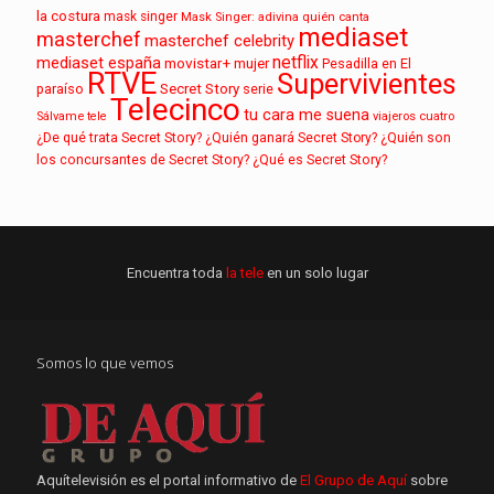
la costura
mask singer
Mask Singer: adivina quién canta
mediaset
masterchef
masterchef celebrity
netflix
mediaset españa
movistar+
mujer
Pesadilla en El
RTVE
Supervivientes
paraíso
Secret Story
serie
Telecinco
tu cara me suena
Sálvame
tele
viajeros cuatro
¿De qué trata Secret Story?
¿Quién ganará Secret Story?
¿Quién son
los concursantes de Secret Story?
¿Qué es Secret Story?
Encuentra toda
la tele
en un solo lugar
Somos lo que vemos
Aquítelevisión es el portal informativo de
El Grupo de Aquí
sobre