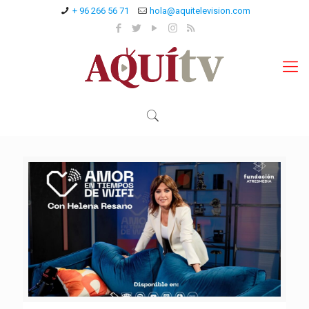
+ 96 266 56 71
hola@aquitelevision.com