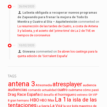
26/04/2020
LaSexta obligada a recuperar nuevos programas
de Zapeando para frenar la mejora de Todo Es
Mentira y Cuatro al Día – Aquitelevisión
commented on
La resurrección de las tardes de Cuatro, a costa de Antena
3 y laSexta, y el acierto del ‘prime time’ de La 2 de TVE en
tiempos de coronavirus
10/02/2020
Giovana
commented on
Se abren los castings para la
quinta edición de ‘Got talent España’
TAGS
antena 3
atresplayer
audiencia
Atresmedia
audiencias
cuatro
cuéntame cómo pasó
comando actualidad
Drag Race España
el hormiguero
El desafío
estreno
GH VIP
La 1
la isla de las
HBO
HBO Max
8
gran hermano
tentaciones
La Voz
La Sexta
la voz kids
maestros de