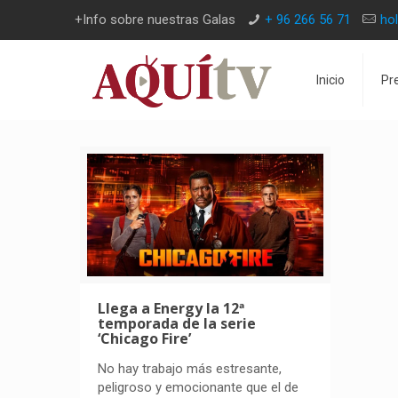
+Info sobre nuestras Galas
+ 96 266 56 71
ho
Inicio
Pr
Llega a Energy la 12ª
temporada de la serie
‘Chicago Fire’
No hay trabajo más estresante,
peligroso y emocionante que el de