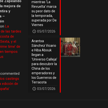
de Zapeando
mientras ‘La
 la mejora de
Revuelta’ marca
tira y
su peor dato de
la temporada,
a –
superada por De
ión
Viernes
 on
La
 de las tardes
05/07/2026
 costa de
Arantxa
Sexta, y el
Sánchez Vicario
prime time’ de
e Hiba Abouk
 en tiempos
llegan a
us
‘Universo Calleja’
para descubrir la
China de los
emperadores y
commented
los Guerreros de
los castings
Terracota
a edición de
España’
03/07/2026