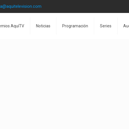
la@aquitelevision.com
emios AquíTV
Noticias
Programación
Series
Au