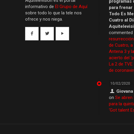
Aquítelevisión es el portal
programas 
informativo de
El Grupo de Aquí
para frenar
sobre todo lo que la tele nos
Todo Es Men
ofrece y nos niega.
Cuatro al Dí
Aquitelevis
commented
resurrección
de Cuatro, a
Antena 3 y la
acierto del ‘
La 2 de TVE
de coronavir
10/02/2020
Giovana
on
Se abren 
para la quint
‘Got talent 