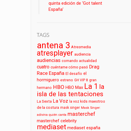
quinta edición de ‘Got talent
España’
TAGS
antena 3
Atresmedia
atresplayer
audiencia
audiencias
comando actualidad
cuatro
Drag
cuéntame cómo pasó
Race España
el
El desafío
hormiguero
estreno
GH VIP 8
gran
La 1
la
HBO
HBO Max
hermano
isla de las tentaciones
La Voz
La Sexta
la voz kids
maestros
de la costura
mask singer
Mask Singer:
masterchef
adivina quién canta
masterchef celebrity
mediaset
mediaset españa