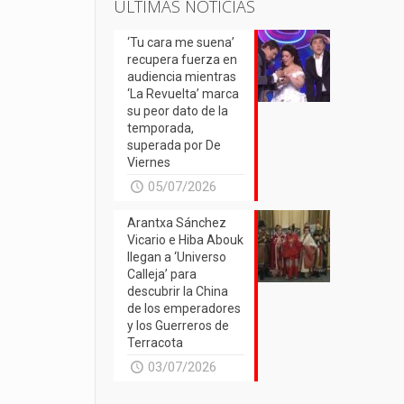
ÚLTIMAS NOTICIAS
‘Tu cara me suena’
recupera fuerza en
audiencia mientras
‘La Revuelta’ marca
su peor dato de la
temporada,
superada por De
Viernes
05/07/2026
Arantxa Sánchez
Vicario e Hiba Abouk
llegan a ‘Universo
Calleja’ para
descubrir la China
de los emperadores
y los Guerreros de
Terracota
03/07/2026