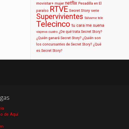
netflix
movistar+
mujer
Pesadilla en El
RTVE
paraíso
Secret Story
serie
Supervivientes
Sálvame
tele
Telecinco
tu cara me suena
¿De qué trata Secret Story?
viajeros cuatro
¿Quién ganará Secret Story?
¿Quién son
los concursantes de Secret Story?
¿Qué
es Secret Story?
gas
cia
ico de Aquí
en