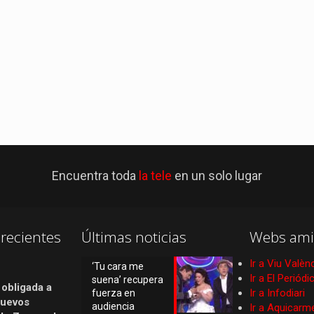
Encuentra toda
la tele
en un solo lugar
recientes
Últimas noticias
Webs ami
Ir a Viu Valèn
‘Tu cara me
Ir a El Periód
suena’ recupera
 obligada a
Ir a Infodiari
fuerza en
nuevos
audiencia
Ir a Aquicarm