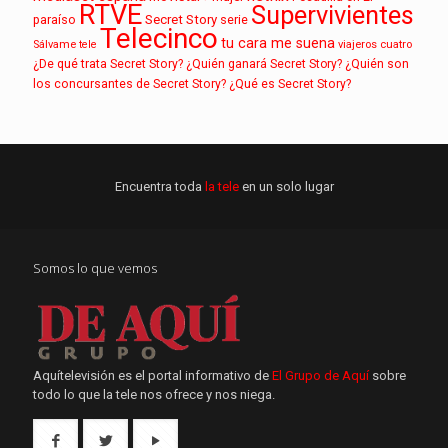
RTVE
Supervivientes
paraíso
Secret Story
serie
Telecinco
tu cara me suena
Sálvame
tele
viajeros cuatro
¿De qué trata Secret Story?
¿Quién ganará Secret Story?
¿Quién son
los concursantes de Secret Story?
¿Qué es Secret Story?
Encuentra toda
la tele
en un solo lugar
Somos lo que vemos
Aquítelevisión es el portal informativo de
El Grupo de Aquí
sobre
todo lo que la tele nos ofrece y nos niega.