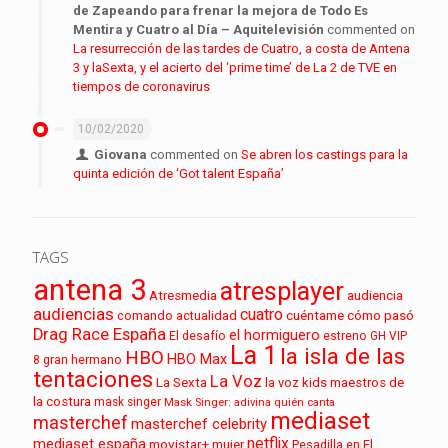
de Zapeando para frenar la mejora de Todo Es
Mentira y Cuatro al Día – Aquitelevisión
commented on
La resurrección de las tardes de Cuatro, a costa de Antena
3 y laSexta, y el acierto del ‘prime time’ de La 2 de TVE en
tiempos de coronavirus
10/02/2020
Giovana
commented on
Se abren los castings para la
quinta edición de ‘Got talent España’
TAGS
antena 3
atresplayer
audiencia
Atresmedia
audiencias
cuatro
cuéntame cómo pasó
comando actualidad
Drag Race España
el hormiguero
El desafío
estreno
GH VIP
La 1
la isla de las
HBO
HBO Max
8
gran hermano
tentaciones
La Voz
La Sexta
la voz kids
maestros de
la costura
mask singer
Mask Singer: adivina quién canta
mediaset
masterchef
masterchef celebrity
netflix
mediaset españa
movistar+
mujer
Pesadilla en El