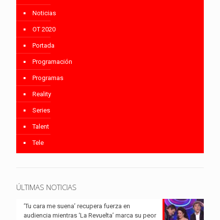
Noticias
OT 2020
Portada
Programación
Programas
Reality
Series
Talent
Tele
ÚLTIMAS NOTICIAS
‘Tu cara me suena’ recupera fuerza en
audiencia mientras ‘La Revuelta’ marca su peor