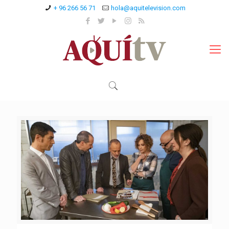
+ 96 266 56 71
hola@aquitelevision.com