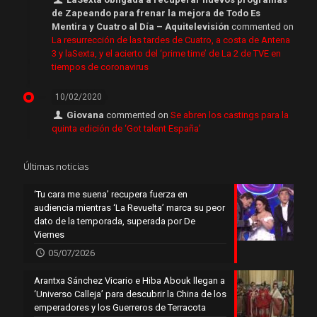
de Zapeando para frenar la mejora de Todo Es
Mentira y Cuatro al Día – Aquitelevisión
commented on
La resurrección de las tardes de Cuatro, a costa de Antena
3 y laSexta, y el acierto del ‘prime time’ de La 2 de TVE en
tiempos de coronavirus
10/02/2020
Giovana
commented on
Se abren los castings para la
quinta edición de ‘Got talent España’
Últimas noticias
‘Tu cara me suena’ recupera fuerza en
audiencia mientras ‘La Revuelta’ marca su peor
dato de la temporada, superada por De
Viernes
05/07/2026
Arantxa Sánchez Vicario e Hiba Abouk llegan a
‘Universo Calleja’ para descubrir la China de los
emperadores y los Guerreros de Terracota