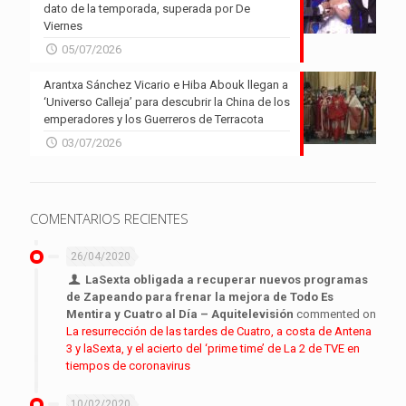
dato de la temporada, superada por De
Viernes
05/07/2026
Arantxa Sánchez Vicario e Hiba Abouk llegan a
‘Universo Calleja’ para descubrir la China de los
emperadores y los Guerreros de Terracota
03/07/2026
COMENTARIOS RECIENTES
26/04/2020
LaSexta obligada a recuperar nuevos programas
de Zapeando para frenar la mejora de Todo Es
Mentira y Cuatro al Día – Aquitelevisión
commented on
La resurrección de las tardes de Cuatro, a costa de Antena
3 y laSexta, y el acierto del ‘prime time’ de La 2 de TVE en
tiempos de coronavirus
10/02/2020