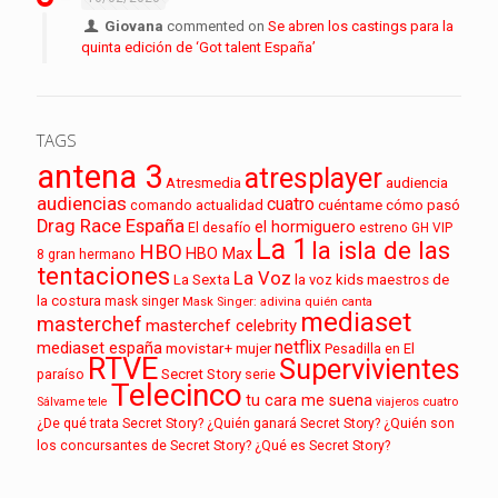
Giovana
commented on
Se abren los castings para la
quinta edición de ‘Got talent España’
TAGS
antena 3
atresplayer
audiencia
Atresmedia
audiencias
cuatro
cuéntame cómo pasó
comando actualidad
Drag Race España
el hormiguero
El desafío
estreno
GH VIP
La 1
la isla de las
HBO
HBO Max
8
gran hermano
tentaciones
La Voz
La Sexta
la voz kids
maestros de
la costura
mask singer
Mask Singer: adivina quién canta
mediaset
masterchef
masterchef celebrity
netflix
mediaset españa
movistar+
mujer
Pesadilla en El
RTVE
Supervivientes
paraíso
Secret Story
serie
Telecinco
tu cara me suena
Sálvame
tele
viajeros cuatro
¿De qué trata Secret Story?
¿Quién ganará Secret Story?
¿Quién son
los concursantes de Secret Story?
¿Qué es Secret Story?