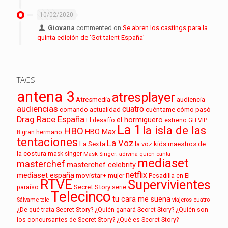
10/02/2020
Giovana
commented on
Se abren los castings para la
quinta edición de ‘Got talent España’
TAGS
antena 3
atresplayer
audiencia
Atresmedia
audiencias
cuatro
cuéntame cómo pasó
comando actualidad
Drag Race España
el hormiguero
El desafío
estreno
GH VIP
La 1
la isla de las
HBO
HBO Max
8
gran hermano
tentaciones
La Voz
La Sexta
la voz kids
maestros de
la costura
mask singer
Mask Singer: adivina quién canta
mediaset
masterchef
masterchef celebrity
netflix
mediaset españa
movistar+
mujer
Pesadilla en El
RTVE
Supervivientes
paraíso
Secret Story
serie
Telecinco
tu cara me suena
Sálvame
tele
viajeros cuatro
¿De qué trata Secret Story?
¿Quién ganará Secret Story?
¿Quién son
los concursantes de Secret Story?
¿Qué es Secret Story?