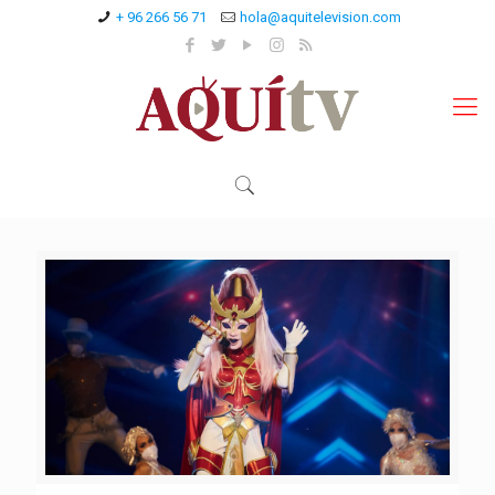
+ 96 266 56 71
hola@aquitelevision.com