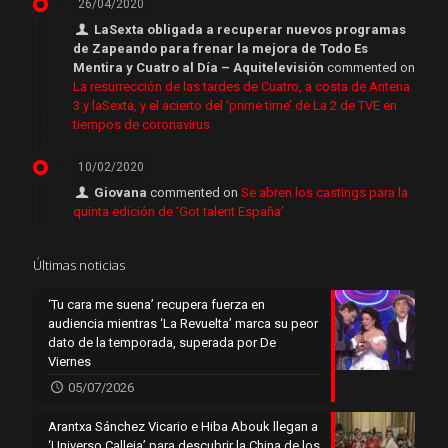
26/04/2020
LaSexta obligada a recuperar nuevos programas
de Zapeando para frenar la mejora de Todo Es
Mentira y Cuatro al Día – Aquitelevisión
commented on
La resurrección de las tardes de Cuatro, a costa de Antena
3 y laSexta, y el acierto del ‘prime time’ de La 2 de TVE en
tiempos de coronavirus
10/02/2020
Giovana
commented on
Se abren los castings para la
quinta edición de ‘Got talent España’
Últimas noticias
‘Tu cara me suena’ recupera fuerza en
audiencia mientras ‘La Revuelta’ marca su peor
dato de la temporada, superada por De
Viernes
05/07/2026
Arantxa Sánchez Vicario e Hiba Abouk llegan a
‘Universo Calleja’ para descubrir la China de los