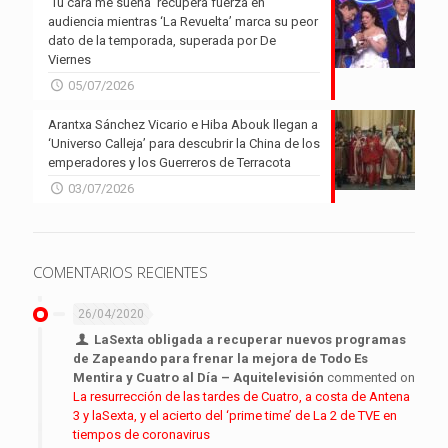
‘Tu cara me suena’ recupera fuerza en
audiencia mientras ‘La Revuelta’ marca su peor
dato de la temporada, superada por De
Viernes
05/07/2026
Arantxa Sánchez Vicario e Hiba Abouk llegan a
‘Universo Calleja’ para descubrir la China de los
emperadores y los Guerreros de Terracota
03/07/2026
COMENTARIOS RECIENTES
26/04/2020
LaSexta obligada a recuperar nuevos programas
de Zapeando para frenar la mejora de Todo Es
Mentira y Cuatro al Día – Aquitelevisión
commented on
La resurrección de las tardes de Cuatro, a costa de Antena
3 y laSexta, y el acierto del ‘prime time’ de La 2 de TVE en
tiempos de coronavirus