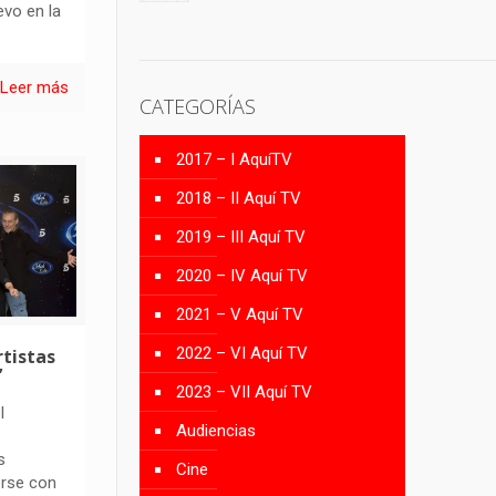
evo en la
Leer más
CATEGORÍAS
2017 – I AquíTV
2018 – II Aquí TV
2019 – III Aquí TV
2020 – IV Aquí TV
2021 – V Aquí TV
2022 – VI Aquí TV
tistas
’
2023 – VII Aquí TV
l
Audiencias
s
Cine
erse con