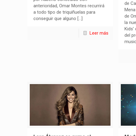
de C
anterioridad, Omar Montes recurrirá
Mena 
a todo tipo de triquiñuelas para
de Om
conseguir que alguno
[…]
la nu
Kids’
Leer más
del p
music