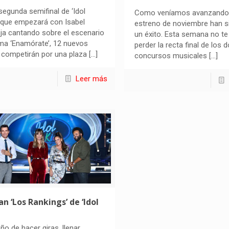
 segunda semifinal de ‘Idol
Como veníamos avanzando,
, que empezará con Isabel
estreno de noviembre han s
ja cantando sobre el escenario
un éxito. Esta semana no t
ma ‘Enamórate’, 12 nuevos
perder la recta final de los 
 competirán por una plaza
[…]
concursos musicales
[…]
Leer más
an ‘Los Rankings’ de ‘Idol
eño de hacer giras, llenar