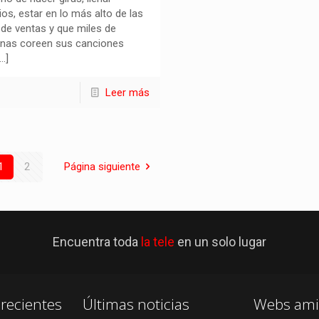
ios, estar en lo más alto de las
s de ventas y que miles de
nas coreen sus canciones
…]
Leer más
1
2
Página siguiente
Encuentra toda
la tele
en un solo lugar
recientes
Últimas noticias
Webs ami