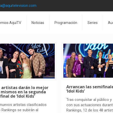
la@aquitelevision.com
emios AquíTV
Noticias
Programación
Series
Au
Arrancan las semifinal
 artistas darán lo mejor
‘Idol Kids’
í mismos en la segunda
inal de ‘Idol Kids’
Tras conquistar al público y 
nuevos artistas clasificados
con sus actuaciones durant
s Rankings se subirán al
Rankings, 12 de los 48 artis