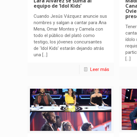
Lara Álvarez se suma al
Madr
equipo de ‘Idol Kids’
Cana
Ovie
prese
Cuando Jesús Vázquez anuncie sus
nombres y salgan a cantar para Ana
Tener
Mena, Omar Montes y Camela con
canta
todo el público del plató como
ídolo
testigo, los jóvenes concursantes
requi
de ‘Idol Kids’ estarán dejando atrás
partic
una
[…]
[…]
Leer más