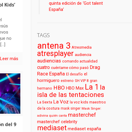
quinta edición de ‘Got talent
l Kids’
España’
l
esús
evos
TAGS
que no
antena 3
[…]
Atresmedia
atresplayer
audiencia
Leer más
audiencias
comando actualidad
cuatro
Drag
cuéntame cómo pasó
Race España
el
El desafío
hormiguero
estreno
GH VIP 8
gran
La 1
la
HBO
HBO Max
hermano
isla de las tentaciones
La Voz
La Sexta
la voz kids
maestros
de la costura
mask singer
Mask Singer:
masterchef
adivina quién canta
masterchef celebrity
ón del 9
mediaset
mediaset españa