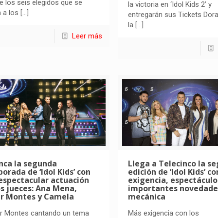
e los seis elegidos que se
la victoria en ‘Idol Kids 2’ y
n a los
[…]
entregarán sus Tickets Dor
la
[…]
Leer más
nca la segunda
Llega a Telecinco la s
orada de ‘Idol Kids’ con
edición de ‘Idol Kids’ c
espectacular actuación
exigencia, espectáculo
os jueces: Ana Mena,
importantes novedade
r Montes y Camela
mecánica
r Montes cantando un tema
Más exigencia con los