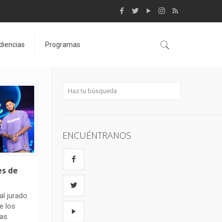
diencias
Programas
ENCUÉNTRANOS
es de
al jurado
e los
tas