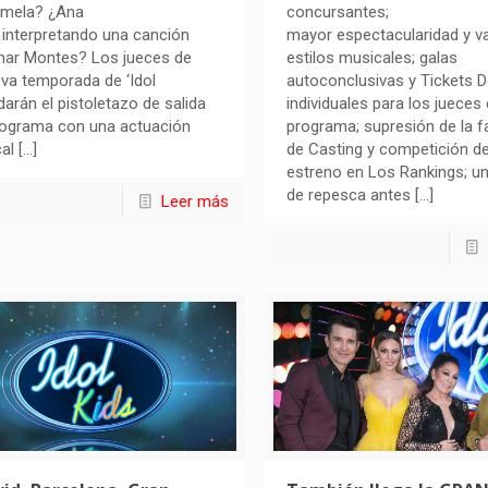
amela? ¿Ana
concursantes;
interpretando una canción
mayor espectacularidad y v
ar Montes? Los jueces de
estilos musicales; galas
eva temporada de ‘Idol
autoconclusivas y Tickets 
 darán el pistoletazo de salida
individuales para los jueces
rograma con una actuación
programa; supresión de la f
al
[…]
de Casting y competición de
estreno en Los Rankings; un
de repesca antes
[…]
Leer más