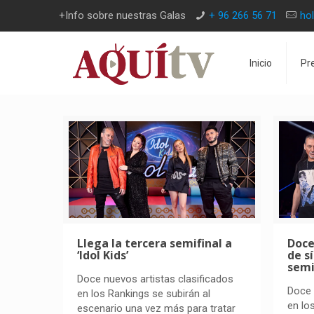
+Info sobre nuestras Galas
+ 96 266 56 71
ho
Inicio
Pr
Llega la tercera semifinal a
Doce
‘Idol Kids’
de s
semif
Doce nuevos artistas clasificados
Doce 
en los Rankings se subirán al
en lo
escenario una vez más para tratar