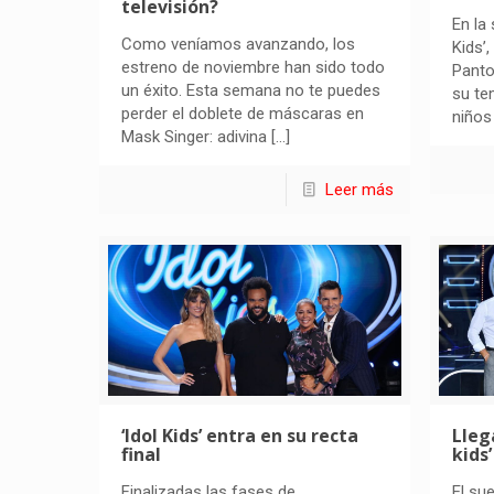
televisión?
En la
Como veníamos avanzando, los
Kids’
estreno de noviembre han sido todo
Panto
un éxito. Esta semana no te puedes
su te
perder el doblete de máscaras en
niños
Mask Singer: adivina
[…]
Leer más
‘Idol Kids’ entra en su recta
Lleg
final
kids’
Finalizadas las fases de
El su