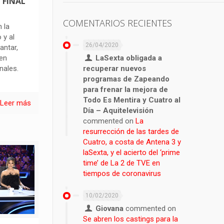
 FINAL
COMENTARIOS RECIENTES
 la
 y al
26/04/2020
antar,
LaSexta obligada a
 en
recuperar nuevos
nales.
programas de Zapeando
para frenar la mejora de
Todo Es Mentira y Cuatro al
Leer más
Día – Aquitelevisión
commented on
La
resurrección de las tardes de
Cuatro, a costa de Antena 3 y
laSexta, y el acierto del ‘prime
time’ de La 2 de TVE en
tiempos de coronavirus
10/02/2020
Giovana
commented on
Se abren los castings para la