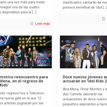
ario una vez más para tratar
clasificados cantarán de nu
nseguir una de las cuatro
primera semifinal de ‘Idol
[…]
s disponibles para la
[…]
Leer más
motivo reencuentro para
Doce nuevos jóvenes ar
Mena, en el regreso de
actuarán en ‘Idol Kids 2
 Kids’
Ana Mena, Omar Montes y e
 Kids’ regresa hoy a Telecinco
dúo Camela valorarán las
na nueva gala en la que 12
actuaciones de doce nuevo
es artistas pugnarán por ser
pequeños aspirantes a hac