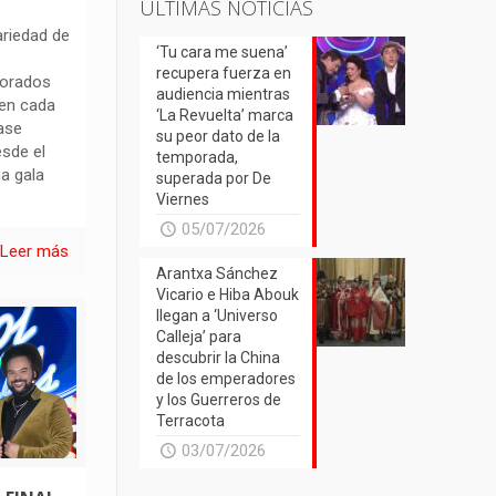
ÚLTIMAS NOTICIAS
ariedad de
‘Tu cara me suena’
recupera fuerza en
Dorados
audiencia mientras
 en cada
‘La Revuelta’ marca
ase
su peor dato de la
sde el
temporada,
a gala
superada por De
Viernes
05/07/2026
Leer más
Arantxa Sánchez
Vicario e Hiba Abouk
llegan a ‘Universo
Calleja’ para
descubrir la China
de los emperadores
y los Guerreros de
Terracota
03/07/2026