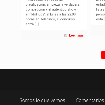
clasificación, empieza la verdadera
estad
competición y el auténtico show
lista
en ‘Idol Kids’: el lunes a las 22:00
perso
horas en Telecinco, el concurso
está
[
entra
[…]
Leer más
Somos lo que vemos
Comentarios 