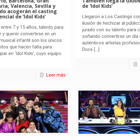
id, Barcelona, Gran
También llega la GRAN
ria, Valencia, Sevilla y
de ‘Idol Kids’
do acogerán el casting
ncial de ‘Idol Kids’
Llegaron a Los Castings con
ilusión de hechizar al público
 entre 7 y 15 años, talento para
jurado con su talento para c
r y querer convertirse en un
soñando convertirse un día
 musical infantil son los únicos
auténticos artistas profesio
sitos que hacen falta para
Doce
[…]
ipar en ‘Idol Kids’, cuyo equipo
Leer más