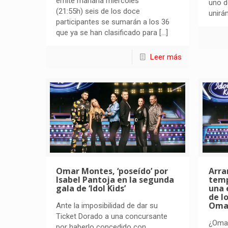
emite mañana miércoles
uno d
(21:55h) seis de los doce
unirá
participantes se sumarán a los 36
que ya se han clasificado para
[…]
Leer más
Omar Montes, ‘poseído’ por
Arra
Isabel Pantoja en la segunda
temp
gala de ‘Idol Kids’
una 
de l
Oma
Ante la imposibilidad de dar su
Ticket Dorado a una concursante
¿Oma
por haberlo concedido con