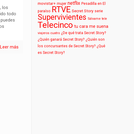
netflix
movistar+
mujer
Pesadilla en El
RTVE
 los
paraíso
Secret Story
serie
ido todo
Supervivientes
Sálvame
tele
e puedes
Telecinco
dos
tu cara me suena
¿De qué trata Secret Story?
viajeros cuatro
¿Quién ganará Secret Story?
¿Quién son
los concursantes de Secret Story?
¿Qué
Leer más
es Secret Story?