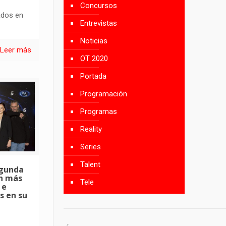
Concursos
ados en
Entrevistas
Noticias
Leer más
OT 2020
Portada
Programación
Programas
Reality
Series
Talent
egunda
on más
Tele
 e
s en su