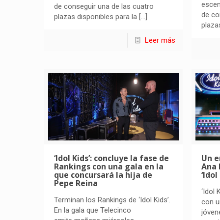
escen
de conseguir una de las cuatro
de co
plazas disponibles para la
[…]
plaza
Leer más
‘Idol Kids’: concluye la fase de
Un e
Rankings con una gala en la
Ana 
que concursará la hija de
‘Idol
Pepe Reina
‘Idol
Terminan los Rankings de ‘Idol Kids’.
con u
En la gala que Telecinco
jóven