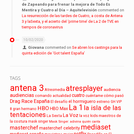
de Zapeando para frenar la mejora de Todo Es
Mentira y Cuatro al Día – Aquitelevisión
commented on
La resurrección de las tardes de Cuatro, a costa de Antena
3 y laSexta, y el acierto del ‘prime time’ de La 2 de TVE en
tiempos de coronavirus
10/02/2020
Giovana
commented on
Se abren los castings para la
quinta edición de ‘Got talent España’
TAGS
antena 3
atresplayer
audiencia
Atresmedia
audiencias
cuatro
cuéntame cómo pasó
comando actualidad
Drag Race España
el hormiguero
El desafío
estreno
GH VIP
La 1
la isla de las
HBO
HBO Max
8
gran hermano
tentaciones
La Voz
La Sexta
la voz kids
maestros de
la costura
mask singer
Mask Singer: adivina quién canta
mediaset
masterchef
masterchef celebrity
netflix
mediaset españa
movistar+