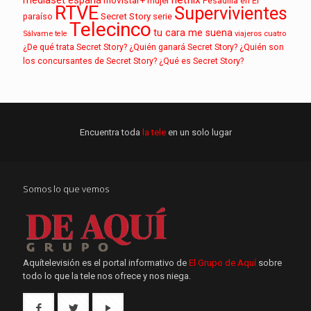
mujer
Pesadilla en El
RTVE
Supervivientes
paraíso
Secret Story
serie
Telecinco
tu cara me suena
Sálvame
tele
viajeros cuatro
¿De qué trata Secret Story?
¿Quién ganará Secret Story?
¿Quién son
los concursantes de Secret Story?
¿Qué es Secret Story?
Encuentra toda
la tele
en un solo lugar
Somos lo que vemos
Aquítelevisión es el portal informativo de
El Grupo de Aquí
sobre
todo lo que la tele nos ofrece y nos niega.