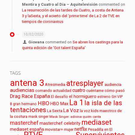
Mentira y Cuatro al Día – Aquitelevisión
commented on
La resurrección de las tardes de Cuatro, a costa de Antena
3 y laSexta, y el acierto del ‘prime time’ de La 2 de TVE en
tiempos de coronavirus
10/02/2020
Giovana
commented on
Se abren los castings para la
quinta edición de ‘Got talent España’
TAGS
antena 3
atresplayer
audiencia
Atresmedia
audiencias
cuatro
cuéntame cómo pasó
comando actualidad
Drag Race España
el hormiguero
El desafío
estreno
GH VIP
La 1
la isla de las
HBO
HBO Max
8
gran hermano
tentaciones
La Voz
La Sexta
la voz kids
maestros de
la costura
mask singer
Mask Singer: adivina quién canta
mediaset
masterchef
masterchef celebrity
netflix
mediaset españa
movistar+
mujer
Pesadilla en El