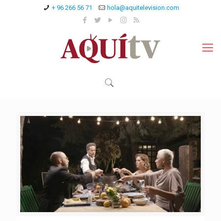
+ 96 266 56 71
hola@aquitelevision.com