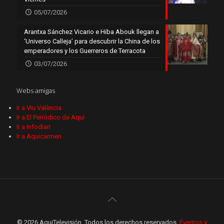
05/07/2026
Arantxa Sánchez Vicario e Hiba Abouk llegan a
‘Universo Calleja’ para descubrir la China de los
emperadores y los Guerreros de Terracota
03/07/2026
Webs amigas
Ir a Viu València
Ir a El Periódico de Aquí
Ir a Infodiari
Ir a Aquicarmen
© 2026 AquiTelevisión. Todos los derechos reservados.
Eventos y