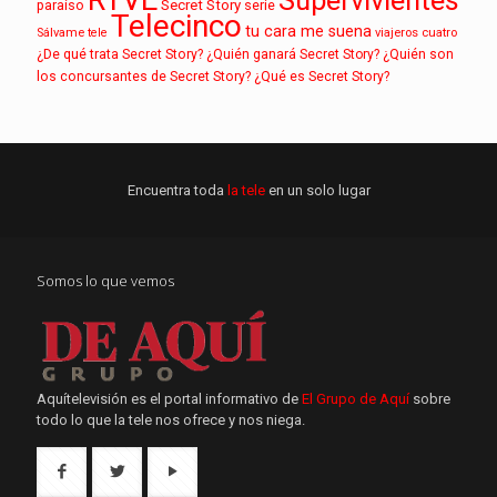
RTVE
Supervivientes
paraíso
Secret Story
serie
Telecinco
tu cara me suena
Sálvame
tele
viajeros cuatro
¿De qué trata Secret Story?
¿Quién ganará Secret Story?
¿Quién son
los concursantes de Secret Story?
¿Qué es Secret Story?
Encuentra toda
la tele
en un solo lugar
Somos lo que vemos
Aquítelevisión es el portal informativo de
El Grupo de Aquí
sobre
todo lo que la tele nos ofrece y nos niega.