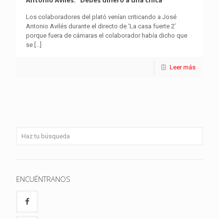
Antonio Avilés: “Debes dinero a una chica”
Los colaboradores del plató venían criticando a José
Antonio Avilés durante el directo de ‘La casa fuerte 2’
porque fuera de cámaras el colaborador había dicho que
se
[…]
Leer más
ENCUÉNTRANOS