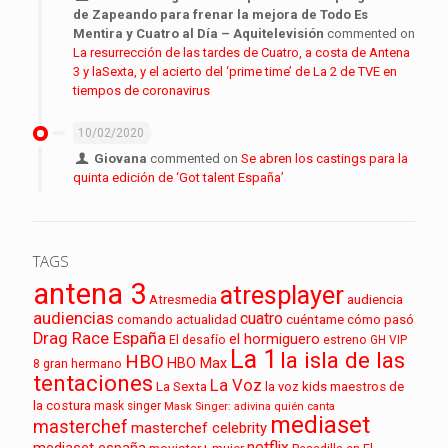
de Zapeando para frenar la mejora de Todo Es
Mentira y Cuatro al Día – Aquitelevisión
commented on
La resurrección de las tardes de Cuatro, a costa de Antena
3 y laSexta, y el acierto del ‘prime time’ de La 2 de TVE en
tiempos de coronavirus
10/02/2020
Giovana
commented on
Se abren los castings para la
quinta edición de ‘Got talent España’
TAGS
antena 3
atresplayer
audiencia
Atresmedia
audiencias
cuatro
cuéntame cómo pasó
comando actualidad
Drag Race España
el hormiguero
El desafío
estreno
GH VIP
La 1
la isla de las
HBO
HBO Max
8
gran hermano
tentaciones
La Voz
La Sexta
la voz kids
maestros de
la costura
mask singer
Mask Singer: adivina quién canta
mediaset
masterchef
masterchef celebrity
netflix
mediaset españa
movistar+