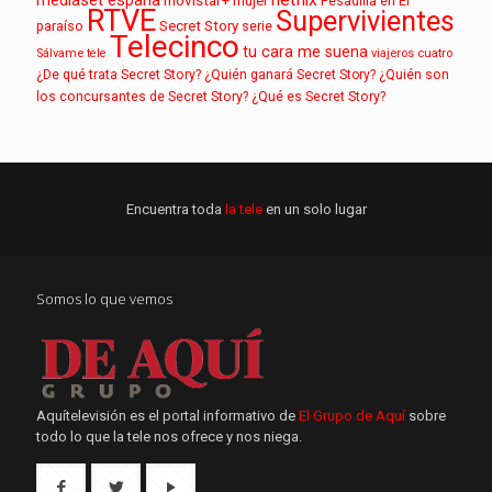
mujer
Pesadilla en El
RTVE
Supervivientes
paraíso
Secret Story
serie
Telecinco
tu cara me suena
Sálvame
tele
viajeros cuatro
¿De qué trata Secret Story?
¿Quién ganará Secret Story?
¿Quién son
los concursantes de Secret Story?
¿Qué es Secret Story?
Encuentra toda
la tele
en un solo lugar
Somos lo que vemos
Aquítelevisión es el portal informativo de
El Grupo de Aquí
sobre
todo lo que la tele nos ofrece y nos niega.