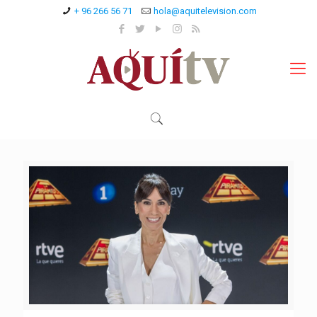
+ 96 266 56 71
hola@aquitelevision.com