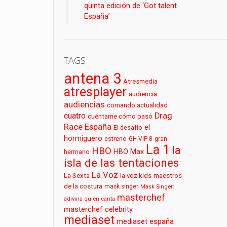
quinta edición de ‘Got talent
España’
TAGS
antena 3
Atresmedia
atresplayer
audiencia
audiencias
comando actualidad
cuatro
Drag
cuéntame cómo pasó
Race España
el
El desafío
hormiguero
estreno
GH VIP 8
gran
La 1
la
HBO
HBO Max
hermano
isla de las tentaciones
La Voz
La Sexta
la voz kids
maestros
de la costura
mask singer
Mask Singer:
masterchef
adivina quién canta
masterchef celebrity
mediaset
mediaset españa