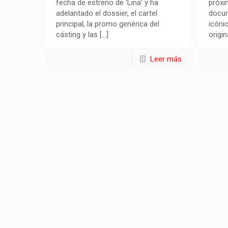
fecha de estreno de ‘Lina’ y ha
próxi
adelantado el dossier, el cartel
docum
principal, la promo genérica del
icóni
cásting y las
[…]
origi
Leer más