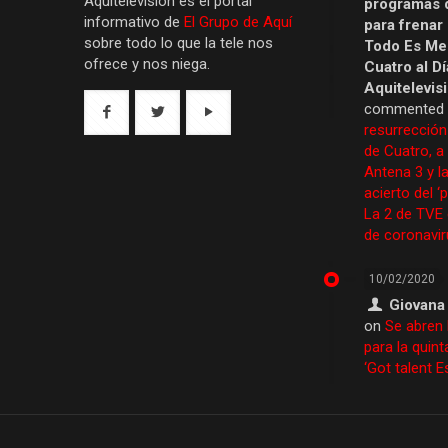
Aquítelevisión es el portal
programas 
informativo de
El Grupo de Aquí
para frenar
sobre todo lo que la tele nos
Todo Es Men
ofrece y nos niega.
Cuatro al Dí
Aquitelevis
commented
resurrección
de Cuatro, a
Antena 3 y la
acierto del ‘
La 2 de TVE
de coronavir
10/02/2020
Giovana
on
Se abren 
para la quint
‘Got talent 