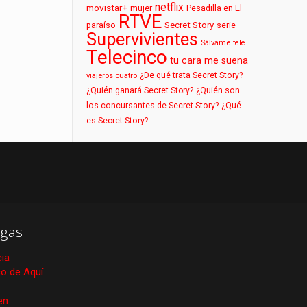
netflix
movistar+
mujer
Pesadilla en El
RTVE
paraíso
Secret Story
serie
Supervivientes
Sálvame
tele
Telecinco
tu cara me suena
¿De qué trata Secret Story?
viajeros cuatro
¿Quién ganará Secret Story?
¿Quién son
los concursantes de Secret Story?
¿Qué
es Secret Story?
gas
cia
ico de Aquí
en