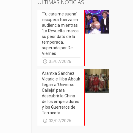
ÚLTIMAS NOTICIAS
‘Tu cara me suena’
recupera fuerza en
audiencia mientras
‘La Revuelta’ marca
su peor dato de la
temporada,
superada por De
Viernes
05/07/2026
Arantxa Sánchez
Vicario e Hiba Abouk
llegan a ‘Universo
Calleja’ para
descubrir la China
de los emperadores
y los Guerreros de
Terracota
03/07/2026