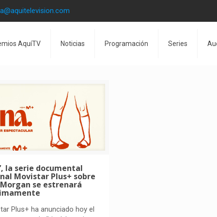
la@aquitelevision.com
emios AquíTV
Noticias
Programación
Series
Au
a’, la serie documental
inal Movistar Plus+ sobre
 Morgan se estrenará
ximamente
tar Plus+ ha anunciado hoy el