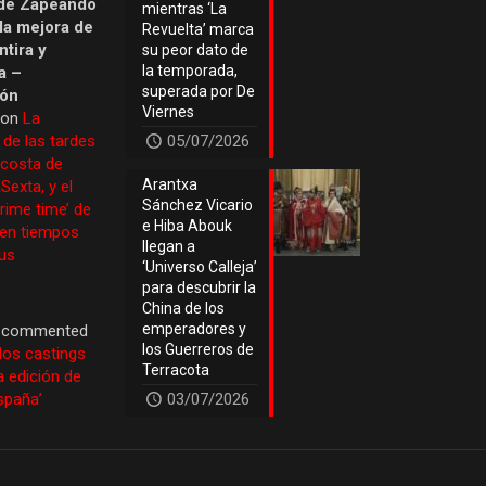
de Zapeando
mientras ‘La
 la mejora de
Revuelta’ marca
tira y
su peor dato de
la temporada,
a –
superada por De
ión
Viernes
 on
La
 de las tardes
05/07/2026
 costa de
Arantxa
Sexta, y el
Sánchez Vicario
prime time’ de
e Hiba Abouk
 en tiempos
llegan a
us
‘Universo Calleja’
para descubrir la
China de los
emperadores y
commented
los Guerreros de
los castings
Terracota
a edición de
España’
03/07/2026