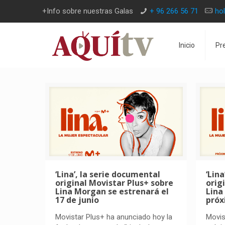
+Info sobre nuestras Galas
+ 96 266 56 71
ho
Inicio
Pr
‘Lina’, la serie documental
‘Lin
original Movistar Plus+ sobre
orig
Lina Morgan se estrenará el
Lina
17 de junio
pró
Movistar Plus+ ha anunciado hoy la
Movis