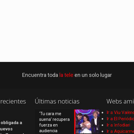
Encuentra toda
la tele
en un solo lugar
recientes
Últimas noticias
Webs ami
Ir a Viu Valèn
‘Tu cara me
Ir a El Periód
suena’ recupera
 obligada a
Ir a Infodiari
fuerza en
nuevos
audiencia
Ir a Aquicarm