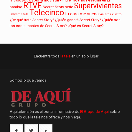
mujer
Pesadilla en El
RTVE
Supervivientes
paraíso
Secret Story
serie
Telecinco
tu cara me suena
Sálvame
tele
viajeros cuatro
¿De qué trata Secret Story?
¿Quién ganará Secret Story?
¿Quién son
los concursantes de Secret Story?
¿Qué es Secret Story?
Encuentra toda
la tele
en un solo lugar
Somos lo que vemos
Aquítelevisión es el portal informativo de
El Grupo de Aquí
sobre
todo lo que la tele nos ofrece y nos niega.