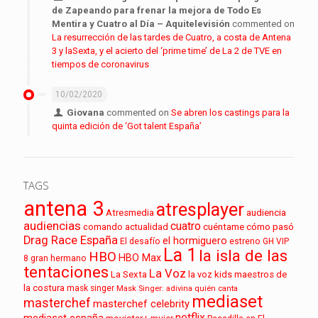
de Zapeando para frenar la mejora de Todo Es
Mentira y Cuatro al Día – Aquitelevisión
commented on
La resurrección de las tardes de Cuatro, a costa de Antena
3 y laSexta, y el acierto del ‘prime time’ de La 2 de TVE en
tiempos de coronavirus
10/02/2020
Giovana
commented on
Se abren los castings para la
quinta edición de ‘Got talent España’
TAGS
antena 3
atresplayer
audiencia
Atresmedia
audiencias
cuatro
cuéntame cómo pasó
comando actualidad
Drag Race España
el hormiguero
El desafío
estreno
GH VIP
La 1
la isla de las
HBO
HBO Max
8
gran hermano
tentaciones
La Voz
La Sexta
la voz kids
maestros de
la costura
mask singer
Mask Singer: adivina quién canta
mediaset
masterchef
masterchef celebrity
netflix
mediaset españa
movistar+