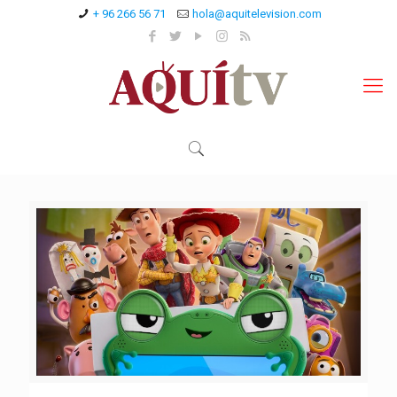
+ 96 266 56 71
hola@aquitelevision.com