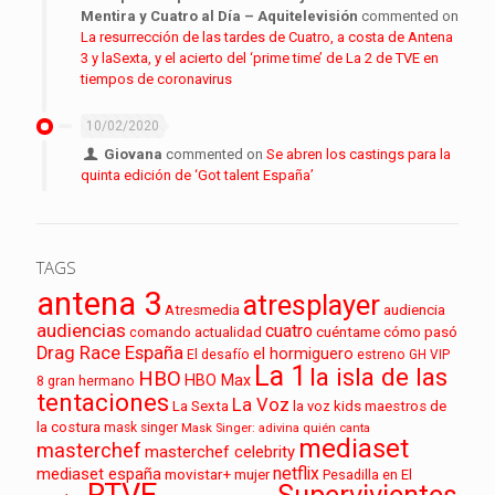
Mentira y Cuatro al Día – Aquitelevisión
commented on
La resurrección de las tardes de Cuatro, a costa de Antena
3 y laSexta, y el acierto del ‘prime time’ de La 2 de TVE en
tiempos de coronavirus
10/02/2020
Giovana
commented on
Se abren los castings para la
quinta edición de ‘Got talent España’
TAGS
antena 3
atresplayer
audiencia
Atresmedia
audiencias
cuatro
cuéntame cómo pasó
comando actualidad
Drag Race España
el hormiguero
El desafío
estreno
GH VIP
La 1
la isla de las
HBO
HBO Max
8
gran hermano
tentaciones
La Voz
La Sexta
la voz kids
maestros de
la costura
mask singer
Mask Singer: adivina quién canta
mediaset
masterchef
masterchef celebrity
netflix
mediaset españa
movistar+
mujer
Pesadilla en El