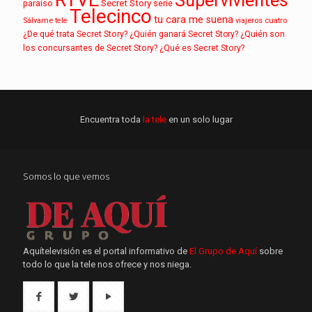
RTVE
Supervivientes
paraíso
Secret Story
serie
Telecinco
tu cara me suena
Sálvame
tele
viajeros cuatro
¿De qué trata Secret Story?
¿Quién ganará Secret Story?
¿Quién son
los concursantes de Secret Story?
¿Qué es Secret Story?
Encuentra toda
la tele
en un solo lugar
Somos lo que vemos
Aquítelevisión es el portal informativo de
El Grupo de Aquí
sobre
todo lo que la tele nos ofrece y nos niega.