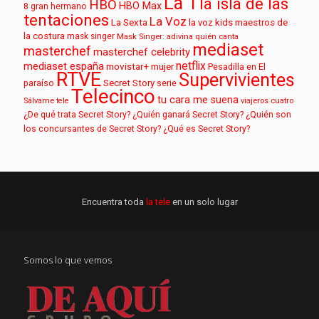
La 1
la isla de las
HBO
HBO Max
8
gran hermano
tentaciones
La Voz
La Sexta
la voz kids
maestros de
la costura
mask singer
Mask Singer: adivina quién canta
mediaset
masterchef
masterchef celebrity
netflix
mediaset españa
movistar+
mujer
Pesadilla en El
RTVE
Supervivientes
paraíso
Secret Story
serie
Telecinco
tu cara me suena
Sálvame
tele
viajeros cuatro
¿De qué trata Secret Story?
¿Quién ganará Secret Story?
¿Quién son
los concursantes de Secret Story?
¿Qué es Secret Story?
Encuentra toda
la tele
en un solo lugar
Somos lo que vemos