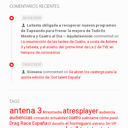
COMENTARIOS RECIENTES
26/04/2020
LaSexta obligada a recuperar nuevos programas
de Zapeando para frenar la mejora de Todo Es
Mentira y Cuatro al Día – Aquitelevisión
commented on
La resurrección de las tardes de Cuatro, a costa de Antena
3 y laSexta, y el acierto del ‘prime time’ de La 2 de TVE en
tiempos de coronavirus
10/02/2020
Giovana
commented on
Se abren los castings para la
quinta edición de ‘Got talent España’
TAGS
antena 3
atresplayer
audiencia
Atresmedia
audiencias
cuatro
cuéntame cómo pasó
comando actualidad
Drag Race España
el hormiguero
El desafío
estreno
GH VIP