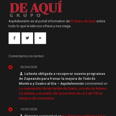
Aquítelevisión es el portal informativo de
El Grupo de Aquí
sobre
todo lo que la tele nos ofrece y nos niega.
Comentarios recientes
26/04/2020
LaSexta obligada a recuperar nuevos programas
de Zapeando para frenar la mejora de Todo Es
Mentira y Cuatro al Día – Aquitelevisión
commented on
La resurrección de las tardes de Cuatro, a costa de Antena
3 y laSexta, y el acierto del ‘prime time’ de La 2 de TVE en
tiempos de coronavirus
10/02/2020
Giovana
commented on
Se abren los castings para la