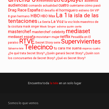
audiencia
Atresmedia
audiencias
cuatro
cuéntame cómo pasó
comando actualidad
Drag Race España
el hormiguero
El desafío
estreno
GH VIP
La 1
la isla de las
HBO
HBO Max
8
gran hermano
tentaciones
La Voz
La Sexta
la voz kids
maestros de
la costura
mask singer
Mask Singer: adivina quién canta
mediaset
masterchef
masterchef celebrity
netflix
mediaset españa
movistar+
mujer
Pesadilla en El
RTVE
Supervivientes
paraíso
Secret Story
serie
Telecinco
tu cara me suena
Sálvame
tele
viajeros cuatro
¿De qué trata Secret Story?
¿Quién ganará Secret Story?
¿Quién son
los concursantes de Secret Story?
¿Qué es Secret Story?
Encuentra toda
la tele
en un solo lugar
Somos lo que vemos