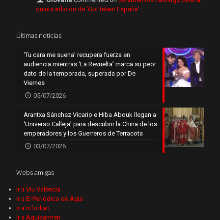
quinta edición de ‘Got talent España’
Últimas noticias
‘Tu cara me suena’ recupera fuerza en
audiencia mientras ‘La Revuelta’ marca su peor
dato de la temporada, superada por De
Viernes
05/07/2026
Arantxa Sánchez Vicario e Hiba Abouk llegan a
‘Universo Calleja’ para descubrir la China de los
emperadores y los Guerreros de Terracota
03/07/2026
Webs amigas
Ir a Viu València
Ir a El Periódico de Aquí
Ir a Infodiari
Ir a Aquicarmen