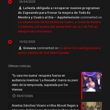
26/04/2020
LaSexta obligada a recuperar nuevos programas
de Zapeando para frenar la mejora de Todo Es
Mentira y Cuatro al Día – Aquitelevisión
commented on
La resurrección de las tardes de Cuatro, a costa de Antena
3 y laSexta, y el acierto del ‘prime time’ de La 2 de TVE en
tiempos de coronavirus
10/02/2020
Giovana
commented on
Se abren los castings para la
quinta edición de ‘Got talent España’
Últimas noticias
‘Tu cara me suena’ recupera fuerza en
audiencia mientras ‘La Revuelta’ marca su peor
dato de la temporada, superada por De
Viernes
05/07/2026
Arantxa Sánchez Vicario e Hiba Abouk llegan a