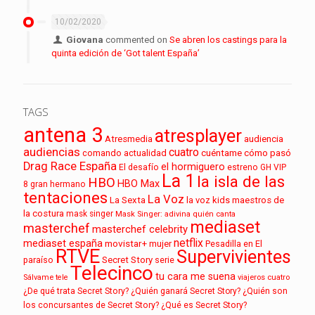
10/02/2020
Giovana
commented on
Se abren los castings para la
quinta edición de ‘Got talent España’
TAGS
antena 3
atresplayer
audiencia
Atresmedia
audiencias
cuatro
cuéntame cómo pasó
comando actualidad
Drag Race España
el hormiguero
El desafío
estreno
GH VIP
La 1
la isla de las
HBO
HBO Max
8
gran hermano
tentaciones
La Voz
La Sexta
la voz kids
maestros de
la costura
mask singer
Mask Singer: adivina quién canta
mediaset
masterchef
masterchef celebrity
netflix
mediaset españa
movistar+
mujer
Pesadilla en El
RTVE
Supervivientes
paraíso
Secret Story
serie
Telecinco
tu cara me suena
Sálvame
tele
viajeros cuatro
¿De qué trata Secret Story?
¿Quién ganará Secret Story?
¿Quién son
los concursantes de Secret Story?
¿Qué es Secret Story?