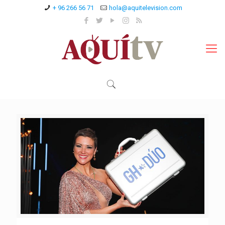
+ 96 266 56 71
hola@aquitelevision.com