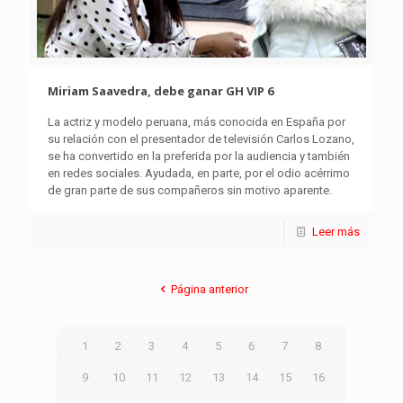
Miriam Saavedra, debe ganar GH VIP 6
La actriz y modelo peruana, más conocida en España por
su relación con el presentador de televisión Carlos Lozano,
se ha convertido en la preferida por la audiencia y también
en redes sociales. Ayudada, en parte, por el odio acérrimo
de gran parte de sus compañeros sin motivo aparente.
Leer más
Página anterior
1
2
3
4
5
6
7
8
9
10
11
12
13
14
15
16