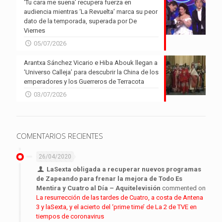
‘Tu cara me suena’ recupera fuerza en
audiencia mientras ‘La Revuelta’ marca su peor
dato de la temporada, superada por De
Viernes
05/07/2026
Arantxa Sánchez Vicario e Hiba Abouk llegan a
‘Universo Calleja’ para descubrir la China de los
emperadores y los Guerreros de Terracota
03/07/2026
COMENTARIOS RECIENTES
26/04/2020
LaSexta obligada a recuperar nuevos programas
de Zapeando para frenar la mejora de Todo Es
Mentira y Cuatro al Día – Aquitelevisión
commented on
La resurrección de las tardes de Cuatro, a costa de Antena
3 y laSexta, y el acierto del ‘prime time’ de La 2 de TVE en
tiempos de coronavirus