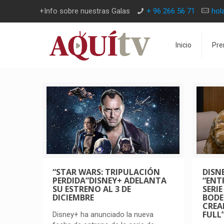
+Info sobre nuestras Galas
+ 96 266 56 71
hol
Inicio
Pre
“STAR WARS: TRIPULACIÓN
DISN
PERDIDA”DISNEY+ ADELANTA
“ENT
SU ESTRENO AL 3 DE
SERI
DICIEMBRE
BODE
CREA
FULL
Disney+ ha anunciado la nueva