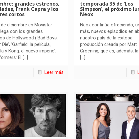
mbre: grandes estrenos,
temporada 35 de ’Los
ades, Frank Capra y los
Simpson’, el próximo lu
res cortos
Neox
e de diciembre en Movistar
Neox continúa ofreciendo, u
llega con los grandes
más, nuevos episodios en ab
os de Hollywood (‘Bad Boys:
nuestro país de la exitosa
 Die’, ‘Garfield: la película’,
producción creada por Matt
lla y Kong: el nuevo imperio’.
Groening, que es, además, la
formers: El
[…]
[…]
Leer más