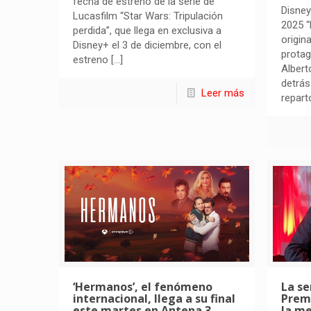
fecha de estreno de la serie de
Disney
Lucasfilm “Star Wars: Tripulación
2025 “
perdida”, que llega en exclusiva a
origin
Disney+ el 3 de diciembre, con el
prota
estreno
[…]
Albert
detrás
Leer más
repart
‘Hermanos’, el fenómeno
La se
internacional, llega a su final
Prem
este martes en Antena 3
la me