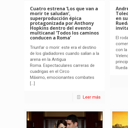
Cuatro estrena ‘Los que van a
Andr
morir te saludan’,
Toled
superproducción épica
en su
protagonizada por Anthony
Rueda
Hopkins dentro del evento
invit
multicanal ‘Todos los caminos
conducen a Roma’
El rod
comen
Triunfar o morir: este era el destino
con la
de los gladiadores cuando salían a la
Velenc
arena en la Antigua
princi
Roma. Espectaculares carreras de
Rueda 
cuadrigas en el Circo
Máximo, emocionantes combates
[…]
Leer más