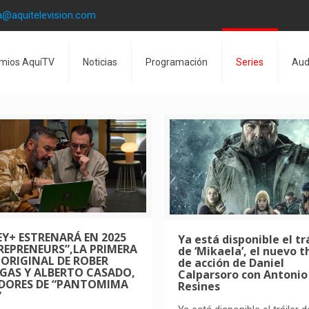
a@aquitelevision.com
mios AquíTV
Noticias
Programación
Series
Aud
EY+ ESTRENARÁ EN 2025
Ya está disponible el tr
REPRENEURS”,LA PRIMERA
de ‘Mikaela’, el nuevo th
E ORIGINAL DE ROBER
de acción de Daniel
GAS Y ALBERTO CASADO,
Calparsoro con Antonio
DORES DE “PANTOMIMA
Resines
”