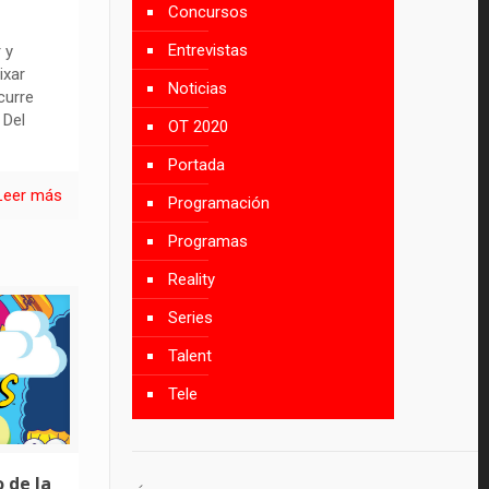
Concursos
Entrevistas
 y
ixar
Noticias
curre
 Del
OT 2020
Portada
Leer más
Programación
Programas
Reality
Series
Talent
Tele
 de la