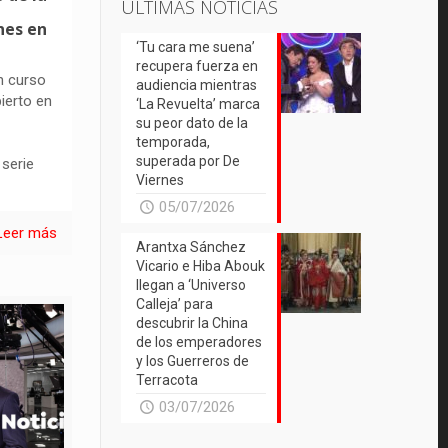
ÚLTIMAS NOTICIAS
nes en
‘Tu cara me suena’
recupera fuerza en
n curso
audiencia mientras
ierto en
‘La Revuelta’ marca
su peor dato de la
temporada,
superada por De
 serie
Viernes
05/07/2026
Leer más
Arantxa Sánchez
Vicario e Hiba Abouk
llegan a ‘Universo
Calleja’ para
descubrir la China
de los emperadores
y los Guerreros de
Terracota
03/07/2026