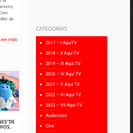
e la
arsoro,
‘Cien
iller de
CATEGORÍAS
Leer más
2017 – I AquíTV
2018 – II Aquí TV
2019 – III Aquí TV
2020 – IV Aquí TV
2021 – V Aquí TV
2022 – VI Aquí TV
2023 – VII Aquí TV
Audiencias
NES”DE
Cine
IOS,