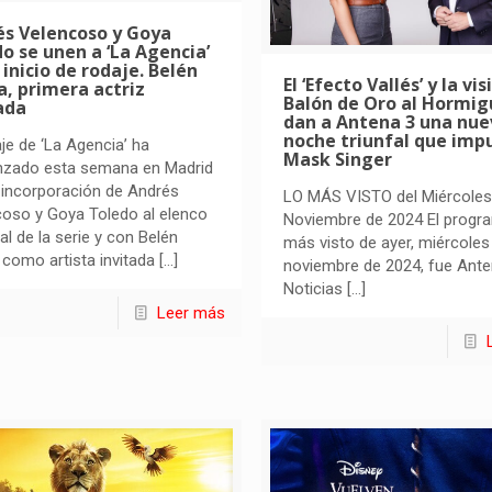
és Velencoso y Goya
o se unen a ‘La Agencia’
 inicio de rodaje. Belén
El ‘Efecto Vallés’ y la vis
, primera actriz
Balón de Oro al Hormig
ada
dan a Antena 3 una nue
noche triunfal que impu
aje de ‘La Agencia’ ha
Mask Singer
zado esta semana en Madrid
 incorporación de Andrés
LO MÁS VISTO del Miércoles
oso y Goya Toledo al elenco
Noviembre de 2024 El progr
pal de la serie y con Belén
más visto de ayer, miércoles
como artista invitada
[…]
noviembre de 2024, fue Ante
Noticias
[…]
Leer más