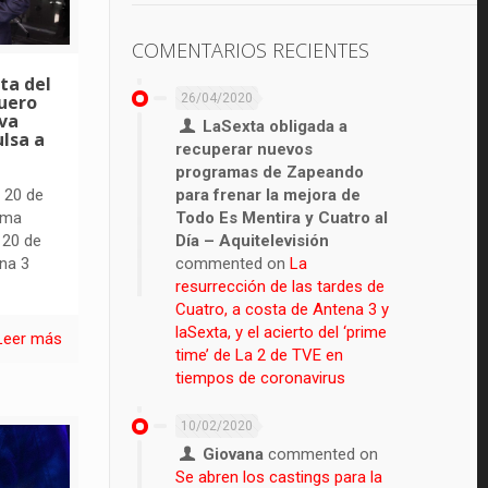
COMENTARIOS RECIENTES
ita del
uero
26/04/2020
va
LaSexta obligada a
lsa a
recuperar nuevos
programas de Zapeando
 20 de
para frenar la mejora de
ama
Todo Es Mentira y Cuatro al
 20 de
Día – Aquitelevisión
na 3
commented on
La
resurrección de las tardes de
Cuatro, a costa de Antena 3 y
laSexta, y el acierto del ‘prime
Leer más
time’ de La 2 de TVE en
tiempos de coronavirus
10/02/2020
Giovana
commented on
Se abren los castings para la