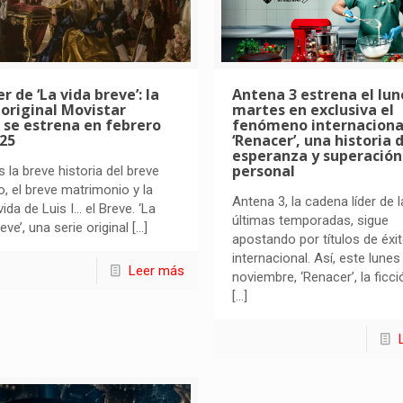
r de ‘La vida breve’: la
Antena 3 estrena el lun
 original Movistar
martes en exclusiva el
 se estrena en febrero
fenómeno internaciona
025
‘Renacer’, una historia 
esperanza y superación
personal
s la breve historia del breve
o, el breve matrimonio y la
Antena 3, la cadena líder de l
vida de Luis I… el Breve. ‘La
últimas temporadas, sigue
eve’, una serie original
[…]
apostando por títulos de éxi
internacional. Así, este lunes
Leer más
noviembre, ‘Renacer’, la ficci
[…]