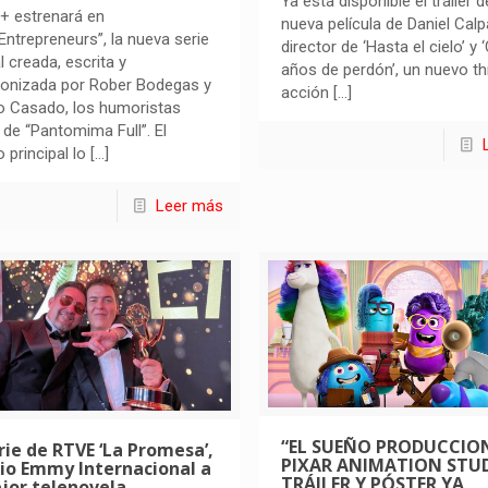
Ya está disponible el tráiler d
+ estrenará en
nueva película de Daniel Calp
Entrepreneurs”, la nueva serie
director de ‘Hasta el cielo’ y 
al creada, escrita y
años de perdón’, un nuevo thr
gonizada por Rober Bodegas y
acción
[…]
o Casado, los humoristas
 de “Pantomima Full”. El
o principal lo
[…]
Leer más
“EL SUEÑO PRODUCCIO
rie de RTVE ‘La Promesa’,
PIXAR ANIMATION STUD
io Emmy Internacional a
TRÁILER Y PÓSTER YA
jor telenovela