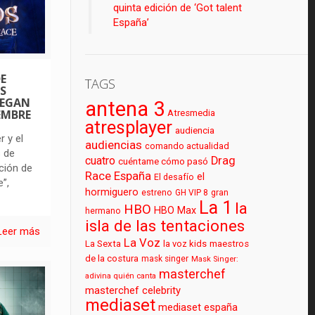
quinta edición de ‘Got talent
España’
E
TAGS
S
LEGAN
antena 3
IEMBRE
Atresmedia
atresplayer
audiencia
r y el
audiencias
comando actualidad
s de
cuatro
Drag
cuéntame cómo pasó
ción de
Race España
el
El desafío
”,
hormiguero
estreno
GH VIP 8
gran
La 1
la
HBO
HBO Max
hermano
isla de las tentaciones
Leer más
La Voz
La Sexta
la voz kids
maestros
de la costura
mask singer
Mask Singer:
masterchef
adivina quién canta
masterchef celebrity
mediaset
mediaset españa