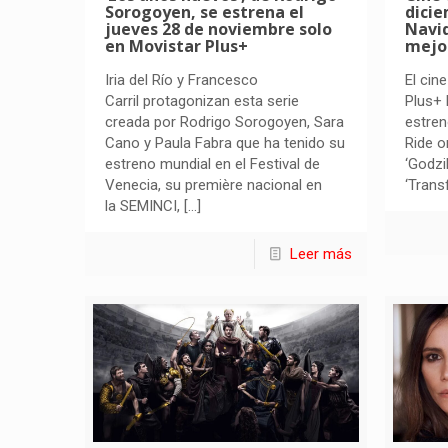
Sorogoyen, se estrena el
dicie
jueves 28 de noviembre solo
Navid
en Movistar Plus+
mejo
Iria del Río y Francesco
El cin
Carril protagonizan esta serie
Plus+ 
creada por Rodrigo Sorogoyen, Sara
estren
Cano y Paula Fabra que ha tenido su
Ride or
estreno mundial en el Festival de
‘Godzi
Venecia, su première nacional en
‘Trans
la SEMINCI,
[…]
Leer más