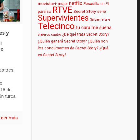
netflix
movistar+
mujer
Pesadilla en El
RTVE
paraíso
Secret Story
serie
Supervivientes
Sálvame
tele
Telecinco
tu cara me suena
es y
¿De qué trata Secret Story?
viajeros cuatro
¿Quién ganará Secret Story?
¿Quién son
l
de
los concursantes de Secret Story?
¿Qué
es Secret Story?
as tres
to
 18 de
ón turca
Leer más