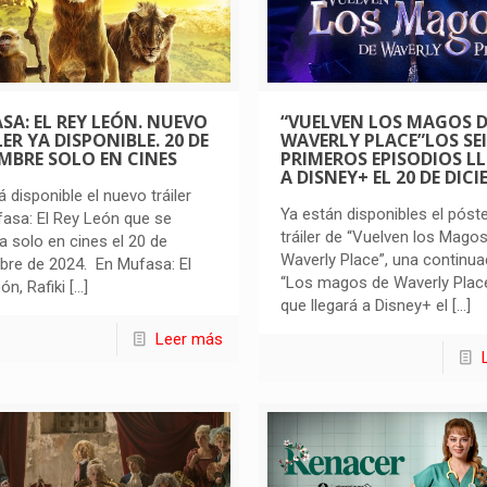
“VUELVEN LOS MAGOS D
SA: EL REY LEÓN. NUEVO
WAVERLY PLACE”LOS SEI
ER YA DISPONIBLE. 20 DE
PRIMEROS EPISODIOS L
EMBRE SOLO EN CINES
A DISNEY+ EL 20 DE DIC
á disponible el nuevo tráiler
Ya están disponibles el póste
asa: El Rey León que se
tráiler de “Vuelven los Mago
a solo en cines el 20 de
Waverly Place”, una continua
bre de 2024. En Mufasa: El
“Los magos de Waverly Place
ón, Rafiki
[…]
que llegará a Disney+ el
[…]
Leer más