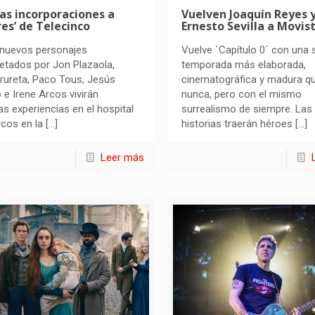
as incorporaciones a
Vuelven Joaquín Reyes 
es’ de Telecinco
Ernesto Sevilla a Movis
 nuevos personajes
Vuelve `Capítulo 0´ con una
retados por Jon Plazaola,
temporada más elaborada,
Irureta, Paco Tous, Jesús
cinematográfica y madura q
 e Irene Arcos vivirán
nunca, pero con el mismo
as experiencias en el hospital
surrealismo de siempre. Las
cos en la
[…]
historias traerán héroes
[…]
Leer más