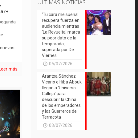
ÚLTIMAS NOTICIAS
y
tar+
‘Tu cara me suena’
recupera fuerza en
 segunda
audiencia mientras
‘La Revuelta’ marca
ue
su peor dato de la
temporada,
 nuevas
superada por De
Viernes
05/07/2026
Leer más
Arantxa Sánchez
Vicario e Hiba Abouk
llegan a ‘Universo
Calleja’ para
descubrir la China
de los emperadores
y los Guerreros de
Terracota
03/07/2026