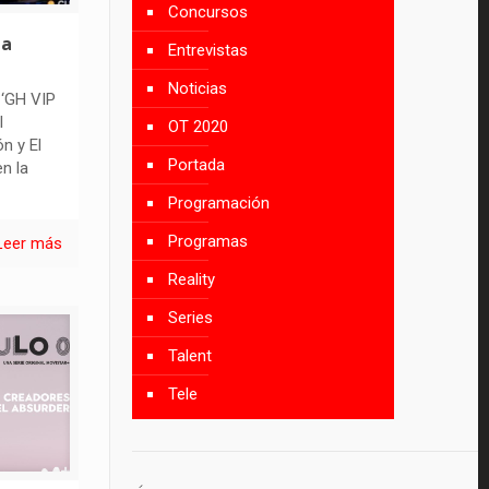
Concursos
la
Entrevistas
Noticias
 ‘GH VIP
l
OT 2020
n y El
Portada
n la
Programación
Programas
Leer más
Reality
Series
Talent
Tele