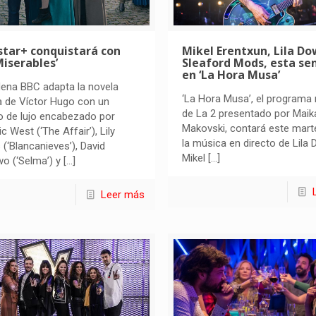
star+ conquistará con
Mikel Erentxun, Lila Do
Miserables’
Sleaford Mods, esta s
en ‘La Hora Musa’
ena BBC adapta la novela
‘La Hora Musa’, el programa
a de Víctor Hugo con un
de La 2 presentado por Maik
o de lujo encabezado por
Makovski, contará este mart
c West (‘The Affair’), Lily
la música en directo de Lila
s (‘Blancanieves’), David
Mikel
[…]
o (‘Selma’) y
[…]
Leer más