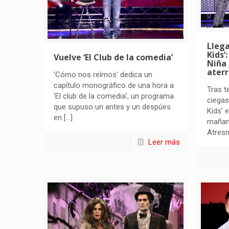
Llega
Kids’
Vuelve ‘El Club de la comedia’
Niña 
ater
‘Cómo nos reímos’ dedica un
capítulo monográfico de una hora a
Tras t
‘El club de la comedia’, un programa
ciegas
que supuso un antes y un despúes
Kids’ 
en
[…]
mañan
Atres
Leer más