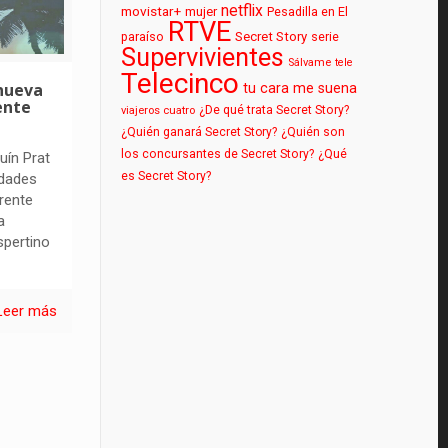
netflix
movistar+
mujer
Pesadilla en El
RTVE
paraíso
Secret Story
serie
Supervivientes
Sálvame
tele
Telecinco
 nueva
tu cara me suena
ente
¿De qué trata Secret Story?
viajeros cuatro
¿Quién ganará Secret Story?
¿Quién son
los concursantes de Secret Story?
¿Qué
uín Prat
es Secret Story?
idades
rente
a
spertino
Leer más