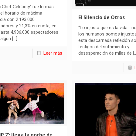
rChef Celebrity’ fue lo más
del horario de máxima
El Silencio de Otros
cia con 2.193.000
adores y 21,3% en cuota, en
“Lo injusta que es la vida… no
Hasta 4.936.000 espectadores
los humanos somos injustos
 algún
[…]
esta descarnada reflexión 
testigos del sufrimiento y
Leer más
desesperación de miles de
[…
IP 7’: llega la noche de