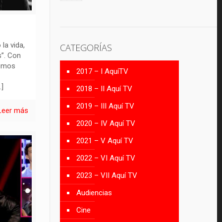
 la vida,
CATEGORÍAS
”. Con
somos
2017 – I AquíTV
]
2018 – II Aquí TV
2019 – III Aquí TV
Leer más
2020 – IV Aquí TV
2021 – V Aquí TV
2022 – VI Aquí TV
2023 – VII Aquí TV
Audiencias
Cine