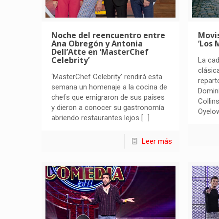
Noche del reencuentro entre
Movi
Ana Obregón y Antonia
‘Los 
Dell’Atte en ‘MasterChef
Celebrity’
La cad
clásic
‘MasterChef Celebrity’ rendirá esta
repart
semana un homenaje a la cocina de
Domini
chefs que emigraron de sus países
Collin
y dieron a conocer su gastronomía
Oyelow
abriendo restaurantes lejos
[…]
Leer más