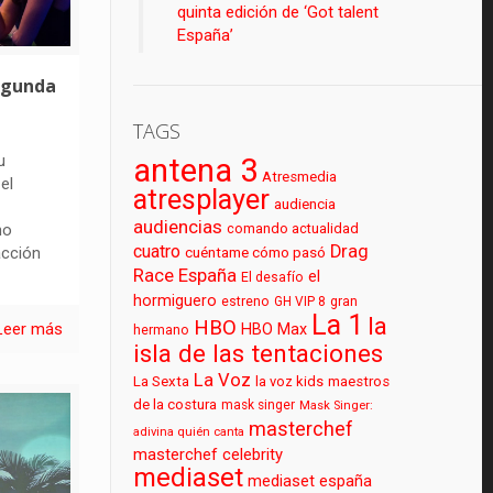
quinta edición de ‘Got talent
España’
egunda
TAGS
u
antena 3
Atresmedia
el
atresplayer
audiencia
audiencias
comando actualidad
ho
cuatro
Drag
cuéntame cómo pasó
acción
Race España
el
El desafío
hormiguero
estreno
GH VIP 8
gran
La 1
la
HBO
Leer más
HBO Max
hermano
isla de las tentaciones
La Voz
La Sexta
la voz kids
maestros
de la costura
mask singer
Mask Singer:
masterchef
adivina quién canta
masterchef celebrity
mediaset
mediaset españa