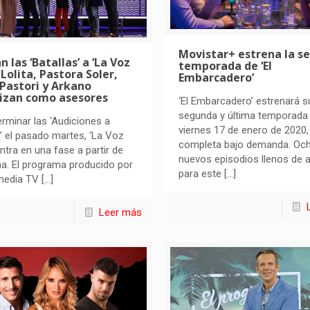
Movistar+ estrena la s
n las ‘Batallas’ a ‘La Voz
temporada de ‘El
: Lolita, Pastora Soler,
Embarcadero’
Pastori y Arkano
rizan como asesores
‘El Embarcadero’ estrenará s
segunda y última temporada 
erminar las ‘Audiciones a
viernes 17 de enero de 2020,
’ el pasado martes, ‘La Voz
completa bajo demanda. Oc
entra en una fase a partir de
nuevos episodios llenos de 
a. El programa producido por
para este
[…]
media TV
[…]
Leer más