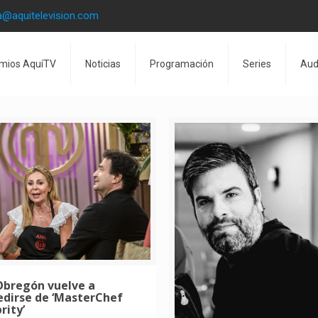
a@aquitelevision.com
mios AquíTV
Noticias
Programación
Series
Aud
Obregón vuelve a
edirse de ‘MasterChef
rity’