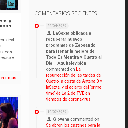
COMENTARIOS RECIENTES
wns y
emana
26/04/2020
LaSexta obligada a
recuperar nuevos
 musical
programas de Zapeando
a
para frenar la mejora de
es con
Todo Es Mentira y Cuatro al
 Downs y
Día – Aquitelevisión
commented on
La
resurrección de las tardes de
Leer más
Cuatro, a costa de Antena 3 y
laSexta, y el acierto del ‘prime
time’ de La 2 de TVE en
tiempos de coronavirus
10/02/2020
Giovana
commented on
Se abren los castings para la