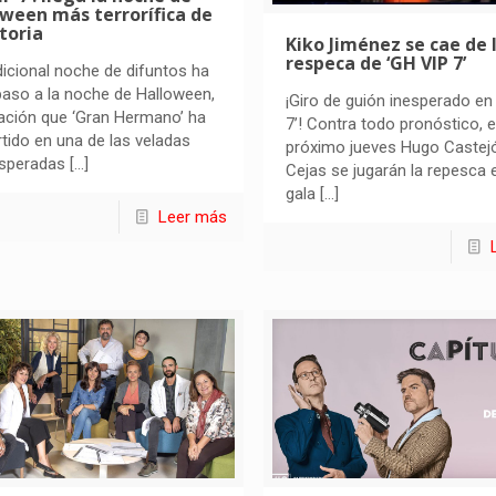
ween más terrorífica de
storia
Kiko Jiménez se cae de 
respeca de ‘GH VIP 7’
dicional noche de difuntos ha
aso a la noche de Halloween,
¡Giro de guión inesperado en
ación que ‘Gran Hermano’ ha
7’! Contra todo pronóstico, e
tido en una de las veladas
próximo jueves Hugo Castejó
speradas
[…]
Cejas se jugarán la repesca e
gala
[…]
Leer más