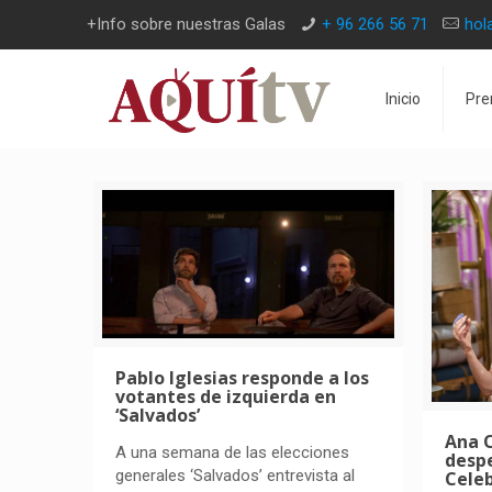
+Info sobre nuestras Galas
+ 96 266 56 71
hol
Inicio
Pre
Pablo Iglesias responde a los
votantes de izquierda en
‘Salvados’
Ana 
A una semana de las elecciones
desp
generales ‘Salvados’ entrevista al
Celeb