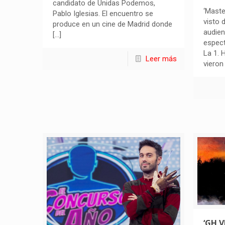
candidato de Unidas Podemos,
‘Maste
Pablo Iglesias. El encuentro se
visto 
produce en un cine de Madrid donde
audien
[…]
espect
La 1. 
Leer más
vieron
‘GH V