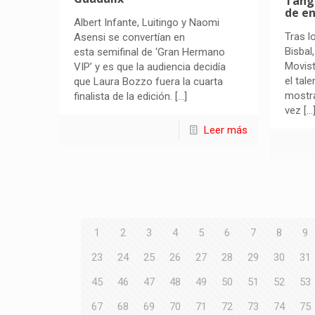
Tanga
de e
Albert Infante, Luitingo y Naomi
Tras l
Asensi se convertían en
Bisbal
esta semifinal de ‘Gran Hermano
Movist
VIP’ y es que la audiencia decidía
el tal
que Laura Bozzo fuera la cuarta
mostra
finalista de la edición.
[…]
vez
[…
Leer más
1
2
3
4
5
6
7
8
9
23
24
25
26
27
28
29
30
31
45
46
47
48
49
50
51
52
53
67
68
69
70
71
72
73
74
75