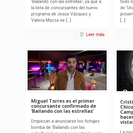
‘Bailando con las estrellas’, ya que a
todo l
la lista de concursantes del nuevo
de ‘Un
programa de Jesús Vázquez y
próxim
Valeria Mazza se
[…]
[…]
Leer más
Miguel Torres es el primer
Crist
concursante confirmado de
Chico
‘Bailando con las estrellas’
Camp
hacer
Empiezan a anunciarse los fichajes
vista
bomba de ‘Bailando con las
La noc