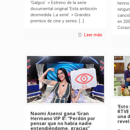
‘Galgos’. > Estreno de la serie
himno.
documental original ‘Esta ambición
ningun
desmedida. La serie’. > Grandes
canci
premios de cine y series:
[…]
en 200
Corazo
Leer más
‘Esto
RTVE 
Naomi Asensi gana ‘Gran
una d
Hermano VIP 8’: “Perdón por
revel
pensar que no había nadie
entendiéndome, gracias”