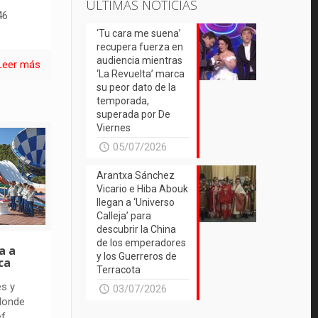
ÚLTIMAS NOTICIAS
46
‘Tu cara me suena’
recupera fuerza en
audiencia mientras
Leer más
‘La Revuelta’ marca
su peor dato de la
temporada,
superada por De
Viernes
05/07/2026
Arantxa Sánchez
Vicario e Hiba Abouk
llegan a ‘Universo
Calleja’ para
descubrir la China
de los emperadores
a a
y los Guerreros de
ca
Terracota
es y
03/07/2026
 donde
ef