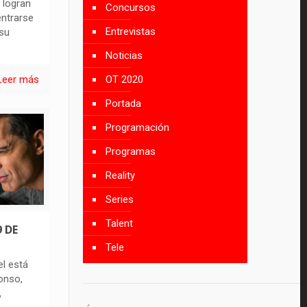
 logran
Concursos
entrarse
Entrevistas
 su
Noticias
OT 2020
Leer más
Portada
Programación
Programas
Reality
Series
Talent
9 DE
Tele
el está
onso,
,