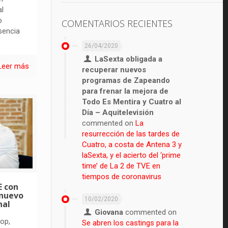
al
o
COMENTARIOS RECIENTES
sencia
26/04/2020
LaSexta obligada a
Leer más
recuperar nuevos
programas de Zapeando
para frenar la mejora de
Todo Es Mentira y Cuatro al
Día – Aquitelevisión
commented on
La
resurrección de las tardes de
Cuatro, a costa de Antena 3 y
laSexta, y el acierto del ‘prime
time’ de La 2 de TVE en
tiempos de coronavirus
E con
 nuevo
10/02/2020
nal
Giovana
commented on
op,
Se abren los castings para la