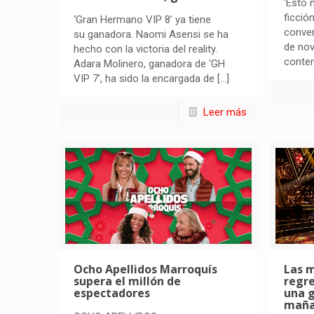
‘Esto 
ficció
‘Gran Hermano VIP 8’ ya tiene
conver
su ganadora. Naomi Asensi se ha
de nov
hecho con la victoria del reality.
conte
Adara Molinero, ganadora de ‘GH
VIP 7’, ha sido la encargada de
[…]
Leer más
Ocho Apellidos Marroquís
Las m
supera el millón de
regre
espectadores
una g
maña