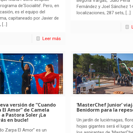
Begoña Vargas, Julio Peña
rograma de‘Socialité’. Pero, en
Fernández y Joel Sánchez 1
casión, es el equipo del
localizaciones, 287 sets,
[…]
ma, capitaneado por Javier de
,
[…]
Leer más
ueva versión de “Cuando
‘MasterChef Junior’ viaj
a El Amor” de Camela
Benidorm para la repes
 a Pastora Soler ¡La
ás en bucle!
Un jardín de luciérnagas, flor
hojas gigantes será el lugar
do Zarpa El Amor” es un
los aspirantes de ‘MasterCh