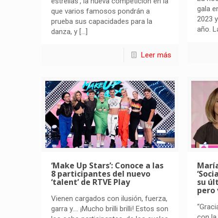
estrellas’, la nueva competición en la
gala e
que varios famosos pondrán a
2023 y
prueba sus capacidades para la
año. 
danza, y
[…]
Leer más
‘Make Up Stars’: Conoce a las
María
8 participantes del nuevo
‘Soci
‘talent’ de RTVE Play
su úl
pero 
Vienen cargados con ilusión, fuerza,
“Graci
garra y…. ¡Mucho brilli brilli! Estos son
con la