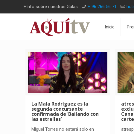
+Info sobre nuestras Galas
+ 96 266 56 71
hol
Inicio
Pre
La Mala Rodríguez es la
atres
segunda concursante
exclu
confirmada de ‘Bailando con
Canar
las estrellas’
carte
Miguel Torres no estará solo en
atresp