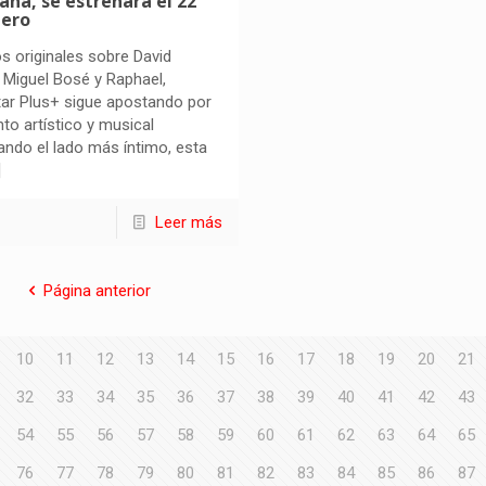
na, se estrenará el 22
nero
os originales sobre David
, Miguel Bosé y Raphael,
ar Plus+ sigue apostando por
ento artístico y musical
ndo el lado más íntimo, esta
]
Leer más
Página anterior
10
11
12
13
14
15
16
17
18
19
20
21
32
33
34
35
36
37
38
39
40
41
42
43
54
55
56
57
58
59
60
61
62
63
64
65
76
77
78
79
80
81
82
83
84
85
86
87