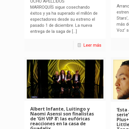
OCHO APELLIDOS
Arranc
MARROQUÍS sigue cosechando
estren
éxitos y ya ha superado el millón de
Stars’
espectadores desde su estreno el
más d
pasado 1 de diciembre. La nueva
Voz’ s
entrega de la saga de
[…]
Leer más
Albert Infante, Luitingo y
‘Esta
Naomi Asensi son finalistas
serie
de ‘GH VIP 8’: las eufóricas
Plus+
reacciones en la casa de
Littl
Guadalix