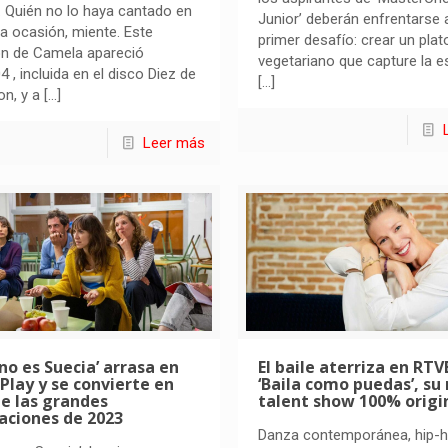
 Quién no lo haya cantado en
Junior’ deberán enfrentarse 
a ocasión, miente. Este
primer desafío: crear un plat
ón de Camela apareció
vegetariano que capture la e
4 , incluida en el disco Diez de
[…]
n, y a
[…]
Leer más
 no es Suecia’ arrasa en
El baile aterriza en RTV
Play y se convierte en
‘Baila como puedas’, su
e las grandes
talent show 100% origi
aciones de 2023
Danza contemporánea, hip-h