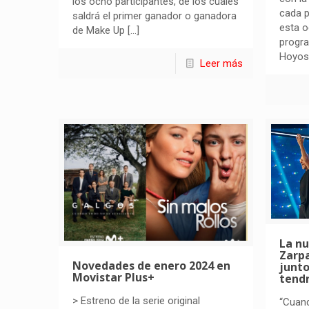
los ocho participantes, de los cuales
cada p
saldrá el primer ganador o ganadora
esta o
de Make Up
[…]
progra
Hoyos
Leer más
La n
Zarp
Novedades de enero 2024 en
junto
Movistar Plus+
tendr
> Estreno de la serie original
“Cuan