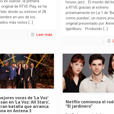
no es Suecia’, la primera
house, jazz… El mundo del bai
n original de RTVE Play, se ha
a RTVE gracias al estreno
tido desde su estreno el 28
próximamente en La 1 de ‘Ba
iembre en uno de los
como puedas’, un nuevo pr
nidos más vistos
[…]
original presentado por Anne
Igartiburu. Producido
[…]
Leer más
ejores voces de ‘La Voz’
Netflix comienza el rod
san en ‘La Voz: All Stars’,
“El jardinero”
ran batalla que arranca
na en Antena 3