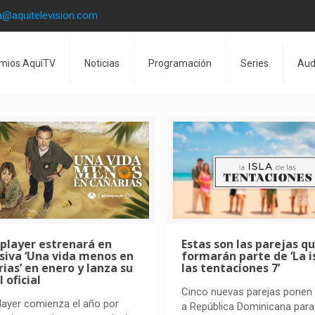
a@aquitelevision.com
mios AquíTV
Noticias
Programación
Series
Aud
player estrenará en
Estas son las parejas q
siva ‘Una vida menos en
formarán parte de ‘La i
ias’ en enero y lanza su
las tentaciones 7’
l oficial
Cinco nuevas parejas ponen
layer comienza el año por
a República Dominicana para