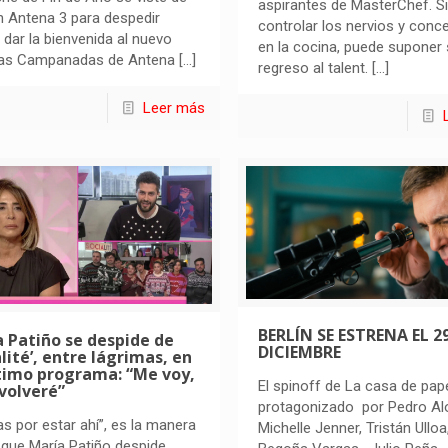
aspirantes de MasterChef. Si
n Antena 3 para despedir
controlar los nervios y conc
 dar la bienvenida al nuevo
en la cocina, puede suponer
Las Campanadas de Antena
[…]
regreso al talent.
[…]
Leer más
BERLÍN SE ESTRENA EL 2
 Patiño se despide de
DICIEMBRE
alité’, entre lágrimas, en
timo programa: “Me voy,
El spinoff de La casa de pap
volveré”
protagonizado por Pedro Al
as por estar ahí”, es la manera
Michelle Jenner, Tristán Ulloa
 que María Patiño despide