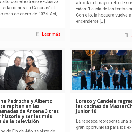
o alto con el estreno exclusivo
afrontar el mayor reto de su
a vida menos en Canarias’ el
vidas: ‘La isla de las tentacio
o mes de enero de 2024. Así,
Con ello, la hoguera vuelve a
encenderse
[…]
Leer más
ina Pedroche y Alberto
Loreto y Candela regre
te repiten en las
las cocinas de MasterC
anadas de Antena 3 tras
Junior 10
 historia y ser las más
s de la televisión
La repesca representa una 
gran oportunidad para los ex
he de Fin de Año se viste de