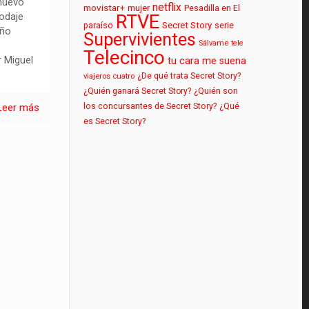
 nuevo
netflix
movistar+
mujer
Pesadilla en El
rodaje
RTVE
paraíso
Secret Story
serie
año
Supervivientes
Sálvame
tele
Telecinco
r Miguel
tu cara me suena
¿De qué trata Secret Story?
viajeros cuatro
¿Quién ganará Secret Story?
¿Quién son
los concursantes de Secret Story?
¿Qué
Leer más
es Secret Story?