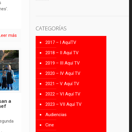
s
nes’.
CATEGORÍAS
Leer más
2017 – I AquíTV
2018 – II Aquí TV
2019 – III Aquí TV
2020 – IV Aquí TV
2021 – V Aquí TV
2022 – VI Aquí TV
san a
2023 – VII Aquí TV
hef
Audiencias
segunda
Cine