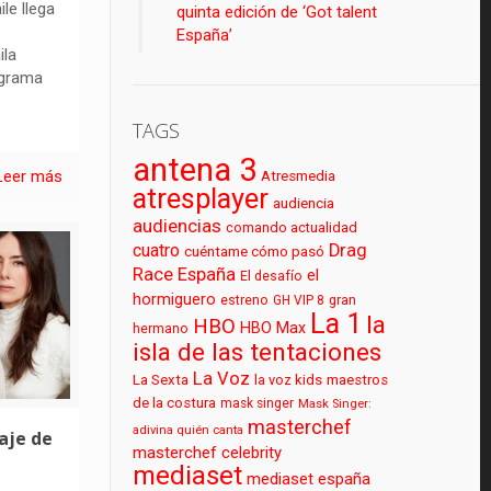
le llega
quinta edición de ‘Got talent
España’
ila
ograma
TAGS
antena 3
Leer más
Atresmedia
atresplayer
audiencia
audiencias
comando actualidad
cuatro
Drag
cuéntame cómo pasó
Race España
el
El desafío
hormiguero
estreno
GH VIP 8
gran
La 1
la
HBO
HBO Max
hermano
isla de las tentaciones
La Voz
La Sexta
la voz kids
maestros
de la costura
mask singer
Mask Singer:
masterchef
adivina quién canta
aje de
masterchef celebrity
mediaset
mediaset españa