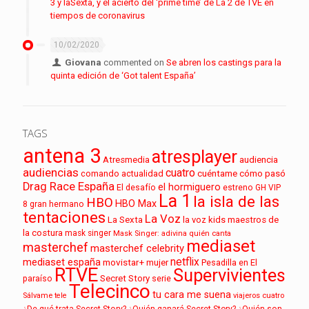
3 y laSexta, y el acierto del ‘prime time’ de La 2 de TVE en
tiempos de coronavirus
10/02/2020
Giovana
commented on
Se abren los castings para la
quinta edición de ‘Got talent España’
TAGS
antena 3
atresplayer
audiencia
Atresmedia
audiencias
cuatro
cuéntame cómo pasó
comando actualidad
Drag Race España
el hormiguero
El desafío
estreno
GH VIP
La 1
la isla de las
HBO
HBO Max
8
gran hermano
tentaciones
La Voz
La Sexta
la voz kids
maestros de
la costura
mask singer
Mask Singer: adivina quién canta
mediaset
masterchef
masterchef celebrity
netflix
mediaset españa
movistar+
mujer
Pesadilla en El
RTVE
Supervivientes
paraíso
Secret Story
serie
Telecinco
tu cara me suena
Sálvame
tele
viajeros cuatro
¿De qué trata Secret Story?
¿Quién ganará Secret Story?
¿Quién son