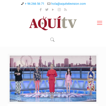
+ 96 266 56 71
hola@aquitelevision.com